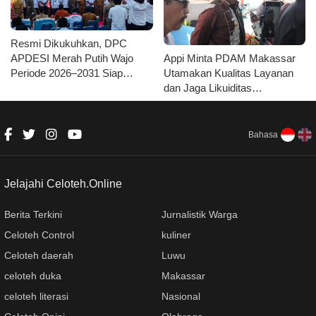
Resmi Dikukuhkan, DPC
Appi Minta PDAM Makassar
APDESI Merah Putih Wajo
Utamakan Kualitas Layanan
Periode 2026–2031 Siap
dan Jaga Likuiditas
Kawal Kemajuan Desa dan
Perusahaan
Koperasi Merah Putih
Bahasa
Jelajahi Celoteh.Online
Berita Terkini
Jurnalistik Warga
Celoteh Control
kuliner
Celoteh daerah
Luwu
celoteh duka
Makassar
celoteh literasi
Nasional