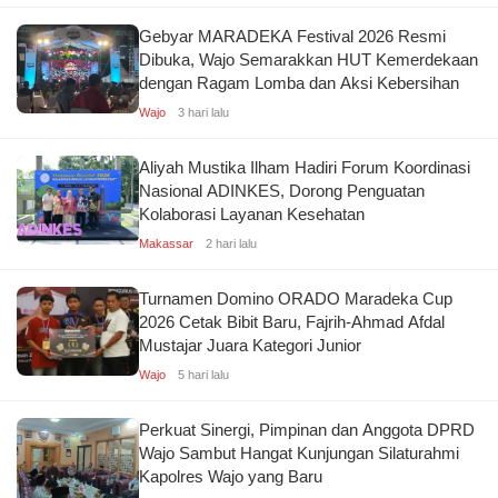
Gebyar MARADEKA Festival 2026 Resmi
Dibuka, Wajo Semarakkan HUT Kemerdekaan
dengan Ragam Lomba dan Aksi Kebersihan
Wajo
3 hari lalu
Aliyah Mustika Ilham Hadiri Forum Koordinasi
Nasional ADINKES, Dorong Penguatan
Kolaborasi Layanan Kesehatan
Makassar
2 hari lalu
Turnamen Domino ORADO Maradeka Cup
2026 Cetak Bibit Baru, Fajrih-Ahmad Afdal
Mustajar Juara Kategori Junior
Wajo
5 hari lalu
Perkuat Sinergi, Pimpinan dan Anggota DPRD
Wajo Sambut Hangat Kunjungan Silaturahmi
Kapolres Wajo yang Baru