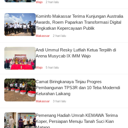
Wajo
2 hari lalu
Kominfo Makassar Terima Kunjungan Australia
Awards, Roem Paparkan Transformasi Digital
Tingkatkan Kepercayaan Publik
Makassar
2 hari lalu
Andi Ummul Resky Lutfiah Ketua Terpilih di
Arena Musycab IX IMM Wajo
Wajo
5 hari lalu
Camat Biringkanaya Tinjau Progres
Pembangunan TPS3R dan 10 Teba Moderndi
Kelurahan Laikang
Makassar
3 hari lalu
Pemenang Hadiah Umrah KEMAWA Terima
Koper, Persiapan Menuju Tanah Suci Kian
Matang