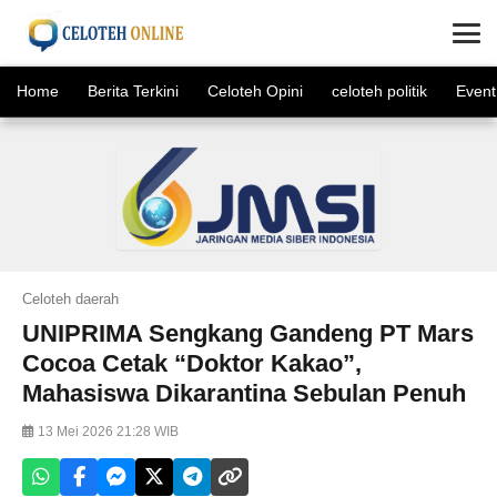
×
Home
Berita Terkini
Celoteh Opini
celoteh politik
Event
Celoteh daerah
UNIPRIMA Sengkang Gandeng PT Mars
Cocoa Cetak “Doktor Kakao”,
Mahasiswa Dikarantina Sebulan Penuh
13 Mei 2026 21:28 WIB