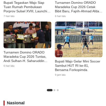
a
Bupati Tegaskan Wajo Siap
Turnamen Domino ORADO
Tuan Rumah Pembukaan
Maradeka Cup 2026 Cetak
r
Porprov Sulsel XVIII, Launching
Bibit Baru, Fajrih-Ahmad Afdal
&
Maskot, Fun Bike Hingga
Mustajar Juara Kategori Junior
7 hari lalu
6 hari lalu
M
Turnamen Domino Kolaborasi
a
KONI
h
a
si
s
w
a
Turnamen Domino ORADO
Maradeka Cup 2026 Tuntas,
Andi Sulhan-H. Saharuddin
Bupati Wajo Gelar Mini Soccer
Raih Juara Kategori Senior
Sambut HUT RI ke-81,
6 hari lalu
Bersama Forkopimda
9 jam lalu
Nasional