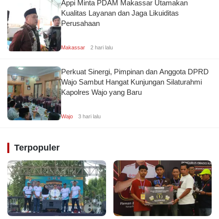
Appi Minta PDAM Makassar Utamakan
m
Kualitas Layanan dan Jaga Likuiditas
d
Perusahaan
a
n
K
Makassar
2 hari lalu
ri
m
Perkuat Sinergi, Pimpinan dan Anggota DPRD
in
Wajo Sambut Hangat Kunjungan Silaturahmi
al
Kapolres Wajo yang Baru
J
Wajo
3 hari lalu
u
r
n
Terpopuler
al
is
m
e
P
el
aj