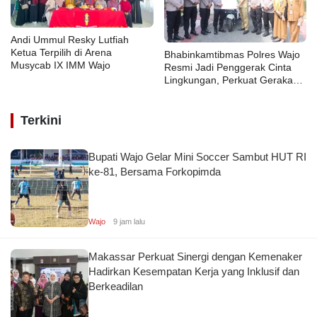
d
s
a
s
e
Andi Ummul Resky Lutfiah
ar
Ketua Terpilih di Arena
r
Bhabinkamtibmas Polres Wajo
Musycab IX IMM Wajo
Resmi Jadi Penggerak Cinta
a
N
Lingkungan, Perkuat Gerakan
h
a
PISOTA’
si
c
o
Terkini
el
n
ot
al
Bupati Wajo Gelar Mini Soccer Sambut HUT RI
e
ke-81, Bersama Forkopimda
h
O
d
la
u
hr
k
a
Wajo
9 jam lalu
a
g
a
Makassar Perkuat Sinergi dengan Kemenaker
c
Hadirkan Kesempatan Kerja yang Inklusif dan
el
Si
Berkeadilan
ot
dr
e
a