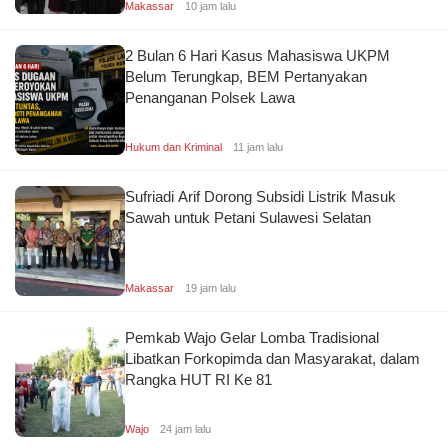
Makassar
10 jam lalu
h
p
lit
e
2 Bulan 6 Hari Kasus Mahasiswa UKPM
T
r
Belum Terungkap, BEM Pertanyakan
er
a
Penanganan Polsek Lawa
ki
si
ni
Hukum dan Kriminal
11 jam lalu
C
Vi
el
ra
Sufriadi Arif Dorong Subsidi Listrik Masuk
ot
l
Sawah untuk Petani Sulawesi Selatan
e
h
W
O
aj
pi
Makassar
19 jam lalu
o
ni
Pemkab Wajo Gelar Lomba Tradisional
W
c
Libatkan Forkopimda dan Masyarakat, dalam
is
el
Rangka HUT RI Ke 81
at
ot
a
e
Wajo
24 jam lalu
h