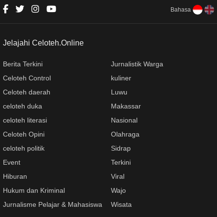
Bahasa
Jelajahi Celoteh.Online
Berita Terkini
Jurnalistik Warga
Celoteh Control
kuliner
Celoteh daerah
Luwu
celoteh duka
Makassar
celoteh literasi
Nasional
Celoteh Opini
Olahraga
celoteh politik
Sidrap
Event
Terkini
Hiburan
Viral
Hukum dan Kriminal
Wajo
Jurnalisme Pelajar & Mahasiswa
Wisata