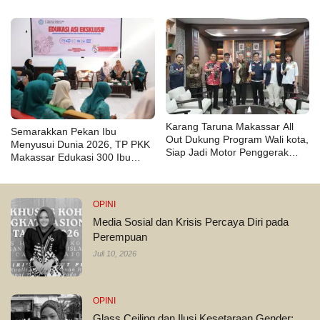
Karang Taruna Makassar All
Semarakkan Pekan Ibu
Out Dukung Program Wali kota,
Menyusui Dunia 2026, TP PKK
Siap Jadi Motor Penggerak
Makassar Edukasi 300 Ibu
Pilah Sampah
Hamil dan Kader PKK tentang
ASI Eksklusif
OPINI
Media Sosial dan Krisis Percaya Diri pada
Perempuan
Juli 10, 2026
OPINI
Glass Ceiling dan Ilusi Kesetaraan Gender: