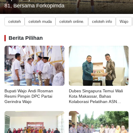
e
ti
81, Bersama Forkopimda
rk
k
in
W
celoteh
celoteh muda
celoteh online.
celoteh info
Wajo
i
ar
g
a
C
Berita Pilihan
el
ot
k
e
ul
h
in
C
er
o
nt
L
r
u
Bupati Wajo Andi Rosman
Dubes Singapura Temui Wali
ol
w
Resmi Pimpin DPC Partai
Kota Makassar, Bahas
u
Gerindra Wajo
Kolaborasi Pelatihan ASN
C
hingga Masyarakat
el
M
ot
a
e
k
h
a