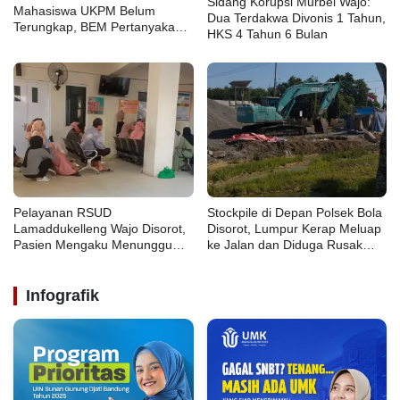
Sidang Korupsi Murbei Wajo:
Mahasiswa UKPM Belum
Dua Terdakwa Divonis 1 Tahun,
Terungkap, BEM Pertanyakan
HKS 4 Tahun 6 Bulan
Penanganan Polsek Lawa
Pelayanan RSUD
Stockpile di Depan Polsek Bola
Lamaddukelleng Wajo Disorot,
Disorot, Lumpur Kerap Meluap
Pasien Mengaku Menunggu
ke Jalan dan Diduga Rusak
Obat Hingga Sore Hari.
Drainase
Infografik