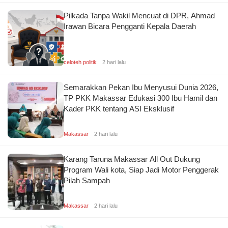
p
Pilkada Tanpa Wakil Mencuat di DPR, Ahmad
ol
Irawan Bicara Pengganti Kepala Daerah
iti
k
E
celoteh politik
2 hari lalu
v
e
Semarakkan Pekan Ibu Menyusui Dunia 2026,
nt
TP PKK Makassar Edukasi 300 Ibu Hamil dan
Kader PKK tentang ASI Eksklusif
H
ib
Makassar
2 hari lalu
u
r
a
Karang Taruna Makassar All Out Dukung
n
Program Wali kota, Siap Jadi Motor Penggerak
Pilah Sampah
H
u
Makassar
2 hari lalu
k
u