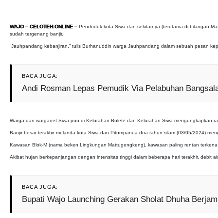
WAJO – CELOTEH.ONLINE –
Penduduk kota Siwa dan sekitarnya (terutama di bilangan M
sudah tergenang banjir.
“Jauhpandang kebanjiran,” tulis Burhanuddin warga Jauhpandang dalam sebuah pesan kepad
BACA JUGA:
Andi Rosman Lepas Pemudik Via Pelabuhan Bangsala
Warga dan warganet Siwa pun di Kelurahan Bulete dan Kelurahan Siwa mengungkapkan ras
Banjir besar terakhir melanda kota Siwa dan Pitumpanua dua tahun silam (03/05/2024) meng
Kawasan Blok-M (nama beken Lingkungan Mattugengkeng), kawasan paling rentan terkena ban
Akibat hujan berkepanjangan dengan intensitas tinggi dalam beberapa hari terakhir, debit
BACA JUGA:
Bupati Wajo Launching Gerakan Sholat Dhuha Berjama