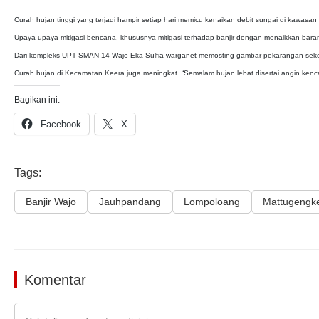
Curah hujan tinggi yang terjadi hampir setiap hari memicu kenaikan debit sungai di kawasan
Upaya-upaya mitigasi bencana, khususnya mitigasi terhadap banjir dengan menaikkan baran
Dari kompleks UPT SMAN 14 Wajo Eka Sulfia warganet memosting gambar pekarangan sekola
Curah hujan di Kecamatan Keera juga meningkat. “Semalam hujan lebat disertai angin kenca
Bagikan ini:
Facebook
X
Tags:
Banjir Wajo
Jauhpandang
Lompoloang
Mattugengk
Komentar