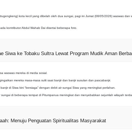
attugengkeng) kota kecil yang dibelah oleh dua sungai, pagi ini Jumat (08/05/2026) waswas
a kontributor Abdul Wahab Dai disertai beberapa foto.
e Siwa ke Tobaku Sultra Lewat Program Mudik Aman Berba
a waswas mereka di media sosial.
ingatkan mereka masa-masa sulit saat banjir dan banjir susulan dan pascabanjir.
jir di Siwa kini “bersiaga” dengan debit air sungai Siwa yang meningkat perlahan.
 air sungai di beberapa tempat di Pitumpanua meningkat dan menyebabkan sejumlah wilayah terda
ah: Menuju Penguatan Spiritualitas Masyarakat