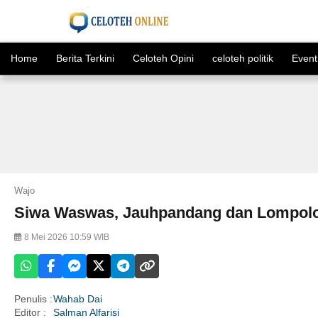
Home
Berita Terkini
Celoteh Opini
celoteh politik
Event
Wajo
Siwa Waswas, Jauhpandang dan Lompol
8 Mei 2026 10:59 WIB
Penulis :
Wahab Dai
Editor :
Salman Alfarisi