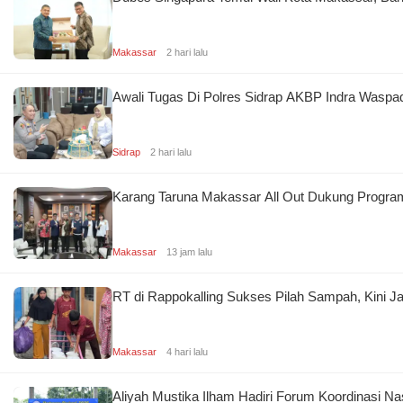
Makassar
2 hari lalu
Awali Tugas Di Polres Sidrap AKBP Indra Waspa
Sidrap
2 hari lalu
Karang Taruna Makassar All Out Dukung Program
Makassar
13 jam lalu
RT di Rappokalling Sukses Pilah Sampah, Kini 
Makassar
4 hari lalu
Aliyah Mustika Ilham Hadiri Forum Koordinasi 