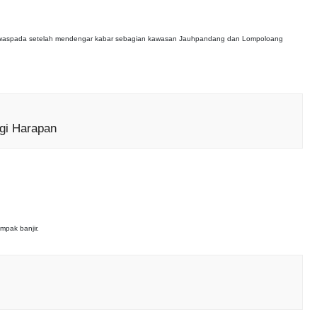
i
 dan waspada setelah mendengar kabar sebagian kawasan Jauhpandang dan Lompoloang
gi Harapan
mpak banjir.