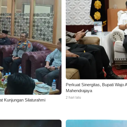
Perkuat Sinergitas, Bupati Waj
Mahendrajaya
2 hari lalu
t Kunjungan Silaturahmi