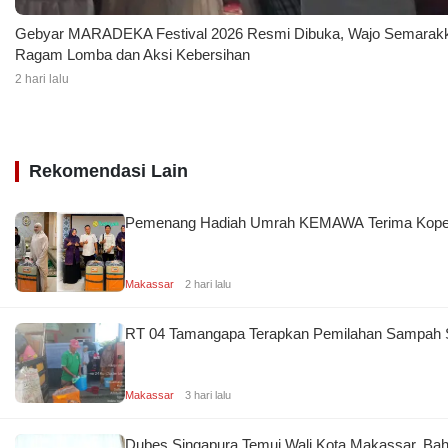
Gebyar MARADEKA Festival 2026 Resmi Dibuka, Wajo Semara
Ragam Lomba dan Aksi Kebersihan
2 hari lalu
Rekomendasi Lain
Pemenang Hadiah Umrah KEMAWA Terima Koper,
Makassar
2 hari lalu
RT 04 Tamangapa Terapkan Pemilahan Sampah Se
Makassar
3 hari lalu
Dubes Singapura Temui Wali Kota Makassar, Bah