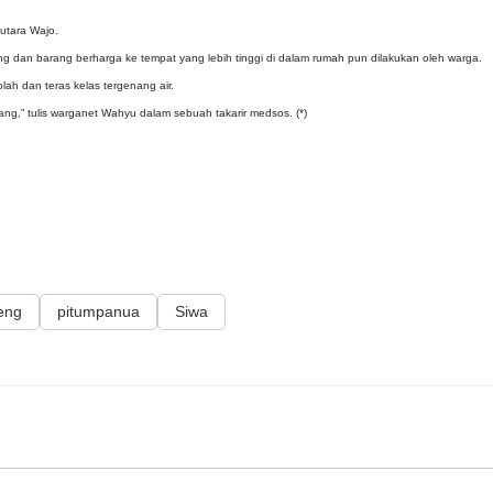
 utara Wajo.
g dan barang berharga ke tempat yang lebih tinggi di dalam rumah pun dilakukan oleh warga.
h dan teras kelas tergenang air.
ng,” tulis warganet Wahyu dalam sebuah takarir medsos. (*)
eng
pitumpanua
Siwa