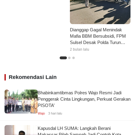
BBM Subsidi
Dianggap Gagal Menindak
Mafia BBM Bersubsidi, FPM
Sulsel Desak Polda Turun
Tangan dan Evaluasi Kapolres
2 bulan lalu
Jeneponto
Rekomendasi Lain
Bhabinkamtibmas Polres Wajo Resmi Jadi
Penggerak Cinta Lingkungan, Perkuat Gerakan
PISOTA’
Wajo
3 hari lalu
Kapusdal LH SUMA: Langkah Berani
Makassar Pilah Sampah Jadi Contoh Kota