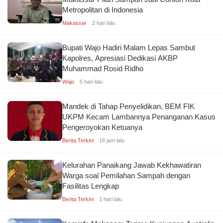
Metropolitan di Indonesia
Makassar
2 hari lalu
Bupati Wajo Hadiri Malam Lepas Sambut
Kapolres, Apresiasi Dedikasi AKBP
Muhammad Rosid Ridho
Wajo
5 hari lalu
Mandek di Tahap Penyelidikan, BEM FIK
UKPM Kecam Lambannya Penanganan Kasus
Pengeroyokan Ketuanya
Berita Terkini
18 jam lalu
Kelurahan Panaikang Jawab Kekhawatiran
Warga soal Pemilahan Sampah dengan
Fasilitas Lengkap
Berita Terkini
1 hari lalu