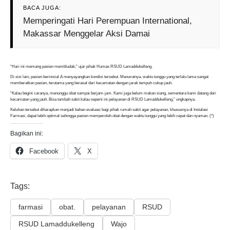
BACA JUGA:
Memperingati Hari Perempuan International,
Makassar Menggelar Aksi Damai
“Hari ini memang pasien membludak,” ujar pihak Humas RSUD Lamaddukelleng.
Di sisi lain, pasien berinisial A menyayangkan kondisi tersebut. Menurutnya, waktu tunggu yang terlalu lama sangat
memberatkan pasien, terutama yang berasal dari kecamatan dengan jarak tempuh cukup jauh.
“Kalau begini caranya, menunggu obat sampai berjam-jam. Kami juga belum makan siang, sementara kami datang dari
kecamatan yang jauh. Bisa tambah sakit kalau seperti ini pelayanan di RSUD Lamaddukelleng,” ungkapnya.
Keluhan tersebut diharapkan menjadi bahan evaluasi bagi pihak rumah sakit agar pelayanan, khususnya di Instalasi
Farmasi, dapat lebih optimal sehingga pasien memperoleh obat dengan waktu tunggu yang lebih cepat dan nyaman. (*)
Bagikan ini:
Facebook
X
Tags:
farmasi
obat.
pelayanan
RSUD
RSUD Lamaddukelleng
Wajo