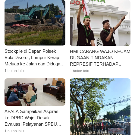
Stockpile di Depan Polsek
HMI CABANG WAJO KECAM
Bola Disorot, Lumpur Kerap
DUGAAN TINDAKAN
Meluap ke Jalan dan Diduga
REPRESIF TERHADAP
Rusak Drainase
KADER HMI CABANG
1 bulan lalu
1 bulan lalu
GOWA RAYA
APALA Sampaikan Aspirasi
ke DPRD Wajo, Desak
Evaluasi Pelayanan SPBU
dan Pengawasan Distribusi
1 bulan lalu