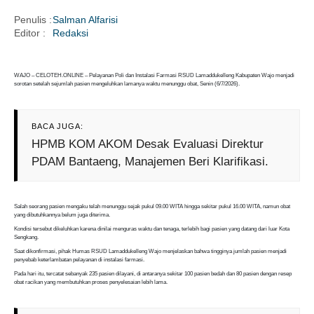
Penulis :
Salman Alfarisi
Editor :
Redaksi
i
WAJO – CELOTEH.ONLINE – Pelayanan Poli dan Instalasi Farmasi RSUD Lamaddukelleng Kabupaten Wajo menjadi
sorotan setelah sejumlah pasien mengeluhkan lamanya waktu menunggu obat, Senin (6/7/2026).
BACA JUGA:
HPMB KOM AKOM Desak Evaluasi Direktur
PDAM Bantaeng, Manajemen Beri Klarifikasi.
Salah seorang pasien mengaku telah menunggu sejak pukul 09.00 WITA hingga sekitar pukul 16.00 WITA, namun obat
yang dibutuhkannya belum juga diterima.
Kondisi tersebut dikeluhkan karena dinilai menguras waktu dan tenaga, terlebih bagi pasien yang datang dari luar Kota
Sengkang.
Saat dikonfirmasi, pihak Humas RSUD Lamaddukelleng Wajo menjelaskan bahwa tingginya jumlah pasien menjadi
penyebab keterlambatan pelayanan di instalasi farmasi.
Pada hari itu, tercatat sebanyak 235 pasien dilayani, di antaranya sekitar 100 pasien bedah dan 80 pasien dengan resep
obat racikan yang membutuhkan proses penyelesaian lebih lama.