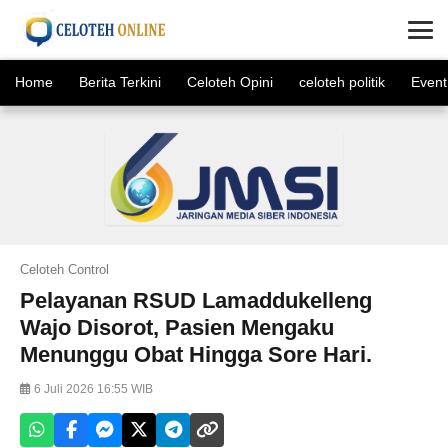
×
Home
Berita Terkini
Celoteh Opini
celoteh politik
Event
Celoteh Control
Pelayanan RSUD Lamaddukelleng
Wajo Disorot, Pasien Mengaku
Menunggu Obat Hingga Sore Hari.
6 Juli 2026 16:55 WIB