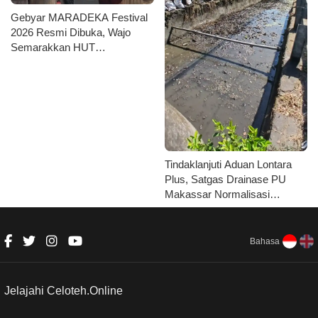
Gebyar MARADEKA Festival
2026 Resmi Dibuka, Wajo
Semarakkan HUT
Kemerdekaan dengan Ragam
Lomba dan Aksi Kebersihan
Tindaklanjuti Aduan Lontara
Plus, Satgas Drainase PU
Makassar Normalisasi
Saluran Kanal
Bahasa
Jelajahi Celoteh.Online