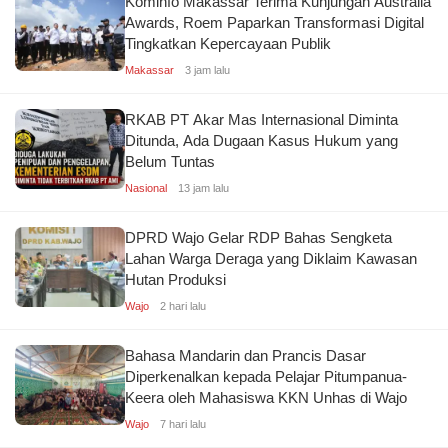
Kominfo Makassar Terima Kunjungan Australia
Awards, Roem Paparkan Transformasi Digital
Tingkatkan Kepercayaan Publik
Makassar
3 jam lalu
RKAB PT Akar Mas Internasional Diminta
Ditunda, Ada Dugaan Kasus Hukum yang
Belum Tuntas
Nasional
13 jam lalu
DPRD Wajo Gelar RDP Bahas Sengketa
Lahan Warga Deraga yang Diklaim Kawasan
Hutan Produksi
Wajo
2 hari lalu
Bahasa Mandarin dan Prancis Dasar
Diperkenalkan kepada Pelajar Pitumpanua-
Keera oleh Mahasiswa KKN Unhas di Wajo
Wajo
7 hari lalu