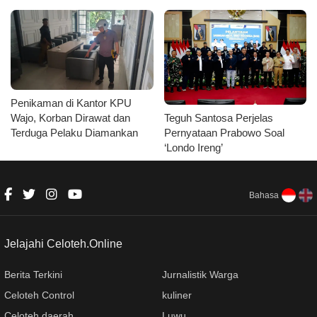
Penikaman di Kantor KPU
Teguh Santosa Perjelas
Wajo, Korban Dirawat dan
Pernyataan Prabowo Soal
Terduga Pelaku Diamankan
‘Londo Ireng’
Bahasa
Jelajahi Celoteh.Online
Berita Terkini
Jurnalistik Warga
Celoteh Control
kuliner
Celoteh daerah
Luwu