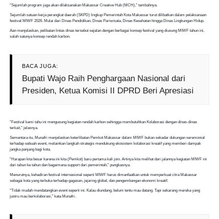
“Sejumlah program juga akan dilaksanakan Makassar Creative Hub (MCH),” tambahnya.
Sejumlah satuan kerja perangkat daerah (SKPD) lingkup Pemerintah Kota Makassar turut dilibatkan dalam pelaksanaan
festival MIWF 2026. Mulai dari Dinas Pendidikan, Dinas Pariwisata, Dinas Kesehatan hingga Dinas Lingkungan Hidup.
Aan menjelaskan, pelibatan lintas dinas tersebut sejalan dengan berbagai konsep festival yang diusung MIWF tahun ini,
salah satunya konsep rendah karbon.
BACA JUGA:
Bupati Wajo Raih Penghargaan Nasional dari
Presiden, Ketua Komisi II DPRD Beri Apresiasi
“Festival kami tahu ini mengusung kegiatan rendah karbon sehingga membutuhkan Kolaborasi dengan dinas-dinas
terkait,” jelasnya.
Sementara itu, Munafri menjelaskan keterlibatan Pemkot Makassar dalam MIWF bukan sekadar dukungan seremonial
terhadap sebuah event, melainkan langkah strategis mendukung ekosistem kolaborasi kreatif yang memberi dampak
jangka panjang bagi kota.
“Harapan kita besar karena ini kita (Pemkot) baru pertama kali join. Artinya kita melihat dari jalannya kegiatan MIWF ini
dari tahun ke tahun dan bagaimana support dari pemerintah,” pungkasnya.
Menurutnya, kehadiran festival internasional seperti MIWF harus dimanfaatkan untuk memperkuat citra Makassar
sebagai kota yang terbuka terhadap gagasan, jejaring global, dan pengembangan ekonomi kreatif.
“Tidak mudah mendatangkan event seperti ini. Kalau diundang, belum tentu mau datang. Tapi sekarang mereka yang
justru mau berkolaborasi,” kata Munafri.