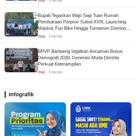
Wajo
3 hari lalu
Bupati Tegaskan Wajo Siap Tuan Rumah
Pembukaan Porprov Sulsel XVIII, Launching
Maskot, Fun Bike Hingga Turnamen Domino
Kolaborasi KONI
Wajo
3 hari lalu
BPVP Bantaeng Ingatkan Ancaman Bonus
Demografi 2030, Generasi Muda Diminta
Perkuat Keterampilan
Wajo
5 hari lalu
Infografik