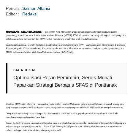
Penulis :
Salman Alfarisi
Editor :
Redaksi
i
MAKASSAR – CELOTEH.ONLINE –
Pemerintah Kota Makassar untuk pertama kalinya terlibat langsung dalam
penyelenggaraan Makassar International Writers Festival (MIWF) 2026. Momentum ini menjadi langkah awal penguatan
kolaborasi antara pemerintah dan MIWF untuk mendorong kreativitas anak muda Makassar.
Wali Kota Makassar, Munafri Arifuddin, dijadwalkan membuka langsung MIWF 2026 yang akan berlangsung di Benteng
Rotterdam pada 14 Mei mendatang. Kepastian itu disampaikan Munafri saat menerima audiensi panitia penyelenggara
MIWF di Rumah Jabatan Wali Kota Makassar, Selasa (12/05/2026).
BACA JUGA:
Optimalisasi Peran Pemimpin, Serdik Muliati
Paparkan Strategi Berbasis SFAS di Pontianak
Direktur MIWF, Aan Mansyur, mengatakan keterlibatan Pemkot Makassar dalam festival tahun ini menjadi energi baru
bagi pengembangan MIWF ke depan. Ia juga menjelaskan, penyelenggaraan MIWF 2026 melibatkan tiga kementerian.
“Kegiatan kami bekerja sama dengan tiga kementerian dan kami berharap pada pembukaannya bapak nanti hadir
membuka langsung kegiatan,” ujar Aan.
Selain itu, festival sastra internasional tersebut juga menghadirkan partisipasi dari tujuh negara dengan total 144 program
selama empat hari pelaksanaan, 14–17 Mei 2026. Sebanyak 257 panelis dan 135 mitra kolaborator turut ambil bagian
dalam berbagai diskusi, workshop, dan program kreatif.