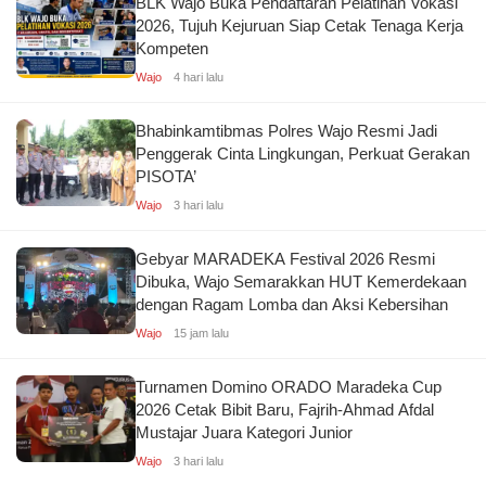
BLK Wajo Buka Pendaftaran Pelatihan Vokasi
2026, Tujuh Kejuruan Siap Cetak Tenaga Kerja
Kompeten
Wajo
4 hari lalu
Bhabinkamtibmas Polres Wajo Resmi Jadi
Penggerak Cinta Lingkungan, Perkuat Gerakan
PISOTA’
Wajo
3 hari lalu
Gebyar MARADEKA Festival 2026 Resmi
Dibuka, Wajo Semarakkan HUT Kemerdekaan
dengan Ragam Lomba dan Aksi Kebersihan
Wajo
15 jam lalu
Turnamen Domino ORADO Maradeka Cup
2026 Cetak Bibit Baru, Fajrih-Ahmad Afdal
Mustajar Juara Kategori Junior
Wajo
3 hari lalu