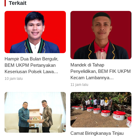
Terkait
Hampir Dua Bulan Bergulir,
Mandek di Tahap
BEM UKPM Pertanyakan
Penyelidikan, BEM FIK UKPM
Keseriusan Polsek Lawa
Kecam Lambannya
Tangani Kasus Pengeroyokan
10 jam lalu
Penanganan Kasus
Mahasiswa
11 jam lalu
Pengeroyokan Ketuanya
Camat Biringkanaya Tinjau