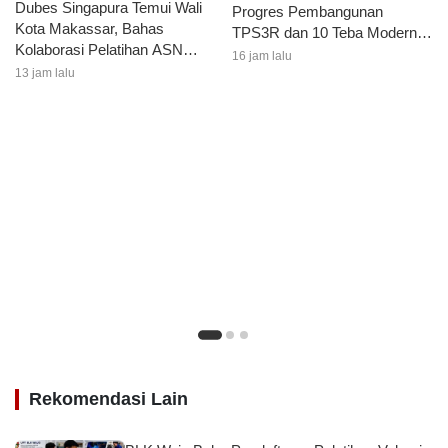
Dubes Singapura Temui Wali
Progres Pembangunan
Kota Makassar, Bahas
TPS3R dan 10 Teba Moderndi
Kolaborasi Pelatihan ASN
Kelurahan Laikang
16 jam lalu
hingga Masyarakat
13 jam lalu
Rekomendasi Lain