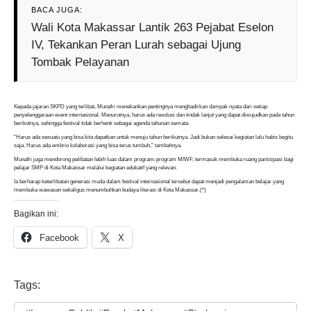
BACA JUGA:
Wali Kota Makassar Lantik 263 Pejabat Eselon
IV, Tekankan Peran Lurah sebagai Ujung
Tombak Pelayanan
Kepada jajaran SKPD yang terlibat, Munafri menekankan pentingnya menghadirkan dampak nyata dari setiap
penyelenggaraan event internasional. Menurutnya, harus ada resolusi dan tindak lanjut yang dapat diwujudkan pada tahun
berikutnya, sehingga festival tidak berhenti sebagai agenda tahunan semata.
“Harus ada sesuatu yang bisa kita dapatkan untuk menuju tahun berikutnya. Jadi bukan selesai kegiatan lalu habis begitu
saja. Harus ada embrio kolaborasi yang bisa terus tumbuh,” tambahnya.
Munafri juga mendorong pelibatan lebih luas dalam program-program MIWF, termasuk membuka ruang partisipasi bagi
pelajar SMP di Kota Makassar melalui kegiatan edukatif yang relevan.
Ia berharap keterlibatan generasi muda dalam festival internasional tersebut dapat menjadi pengalaman belajar yang
membuka wawasan sekaligus menumbuhkan budaya literasi di Kota Makassar.(*)
Bagikan ini:
Facebook
X
Tags: