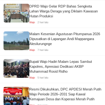
DPRD Wajo Gelar RDP Bahas Sengketa
Lahan Warga Deraga yang Diklaim Kawasan
Hutan Produksi
Wajo
2 hari lalu
Malam Kesenian Agustusan Pitumpanua 2026
Dipusatkan di Lapangan Andi Mappangara
Alesilurungnge
Wajo
7 hari lalu
Bupati Wajo Hadiri Malam Lepas Sambut
Kapolres, Apresiasi Dedikasi AKBP
Muhammad Rosid Ridho
Wajo
5 hari lalu
Resmi Dikukuhkan, DPC APDESI Merah Putih
Wajo Periode 2026–2031 Siap Kawal
Kemajuan Desa dan Koperasi Merah Putih