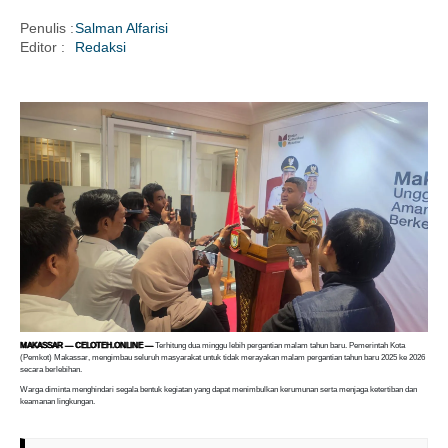
Penulis :
Salman Alfarisi
Editor :
Redaksi
i
MAKASSAR — CELOTEH.ONLINE —
Terhitung dua minggu lebih pergantian malam tahun baru. Pemerintah Kota
(Pemkot) Makassar, mengimbau seluruh masyarakat untuk tidak merayakan malam pergantian tahun baru 2025 ke 2026
secara berlebihan.
Warga diminta menghindari segala bentuk kegiatan yang dapat menimbulkan kerumunan serta menjaga ketertiban dan
keamanan lingkungan.