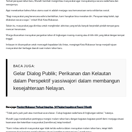
Terkait perayaan tahun baru, Munafri kembali mengimbau masyarakat agar merayakannya secara sederhana dan
sewajarnya.
Appi menekankan bahwa fokus utama saat ini adalah menjaga rasa kemanusiaan serta solidaritas sosial.
“Bagi masyarakat yang berencana euforia berlebihan, kami harapkan bisa menahan diri. Perayaan tetap boleh, tapi
dilakukan secara wajar,” imbuh Wali Kota Makassar.
Selain itu, masyarakat juga diimbau untuk menghindari aktivitas yang terlalu banyak berpindah-pindah tempat guna
mencari keramaian.
Warga disarankan merayakan pergantian tahun di lingkungan masing-masing atau di titik-titik yang dekat dengan tempat
tinggal.
Imbauan ini disampaikan untuk mencegah kepadatan lalu lintas, mengingat Kota Makassar kerap menjadi tujuan
masyarakat dari berbagai daerah saat malam tahun baru.
BACA JUGA:
Gelar Dialog Publik; Perikanan dan Kelautan
dalam Perspektif yassiwajori dalam membangun
kesejahteraan Nelayan.
Baca juga:
Pemkot Makassar Perkuat Integritas, 14 Pejabat Inspektorat Resmi Dilantik
“Tidak perlu jauh-jauh atau membuat acara besar. Cukup kegiatan sederhana di lingkungan sekitar,” katanya.
Munafri juga menekankan pentingnya mengisi malam tahun baru dengan kegiatan-kegiatan positif demi menjaga situasi
keamanan dan ketertiban masyarakat (kamtibmas) tetap kondusif.
“Kami imbau seluruh masyarakat agar tidak terlalu euforia dalam merayakan malam tahun baru, tetapi lebih
mengutamakan kegiatan positif sehingga situasi kamtibmas tetap terjaga,” pungkasnya.