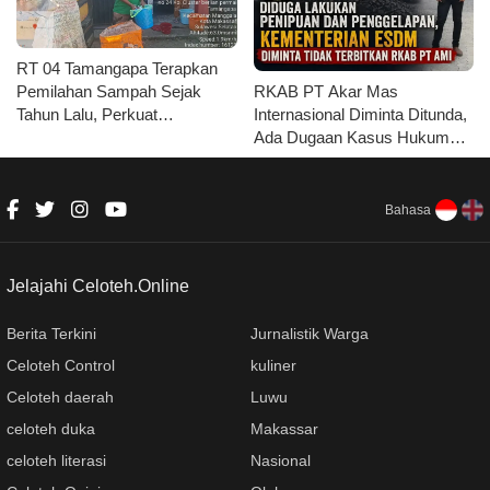
RT 04 Tamangapa Terapkan
RKAB PT Akar Mas
Pemilahan Sampah Sejak
Internasional Diminta Ditunda,
Tahun Lalu, Perkuat
Ada Dugaan Kasus Hukum
Kolaborasi Seluruh Unsur
yang Belum Tuntas
Bahasa
Jelajahi Celoteh.Online
Berita Terkini
Jurnalistik Warga
Celoteh Control
kuliner
Celoteh daerah
Luwu
celoteh duka
Makassar
celoteh literasi
Nasional