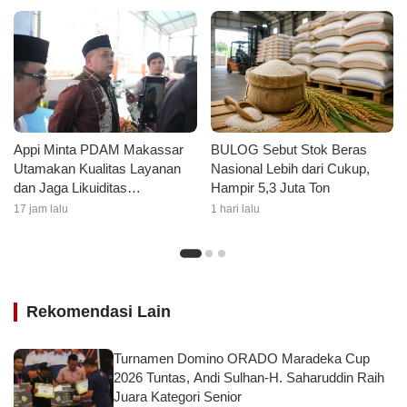
tentang ASI Eksklusif
Appi Minta PDAM Makassar
BULOG Sebut Stok Beras
Utamakan Kualitas Layanan
Nasional Lebih dari Cukup,
dan Jaga Likuiditas
Hampir 5,3 Juta Ton
Perusahaan
17 jam lalu
1 hari lalu
Rekomendasi Lain
Turnamen Domino ORADO Maradeka Cup
2026 Tuntas, Andi Sulhan-H. Saharuddin Raih
Juara Kategori Senior