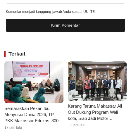
Komentar menjadi tanggung-jawab Anda sesuai UU ITE.
Kirim Komentar
Terkait
Karang Taruna Makassar All
Semarakkan Pekan Ibu
Out Dukung Program Wali
Menyusui Dunia 2026, TP
kota, Siap Jadi Motor
PKK Makassar Edukasi 300
Penggerak Pilah Sampah
17 jam lalu
Ibu Hamil dan Kader PKK
17 jam lalu