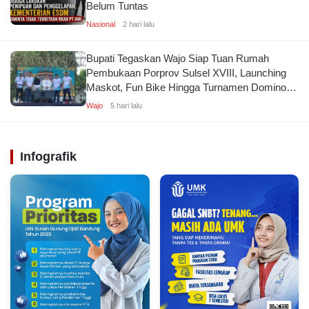
Belum Tuntas
Nasional
2 hari lalu
Bupati Tegaskan Wajo Siap Tuan Rumah
Pembukaan Porprov Sulsel XVIII, Launching
Maskot, Fun Bike Hingga Turnamen Domino
Kolaborasi KONI
Wajo
5 hari lalu
Infografik