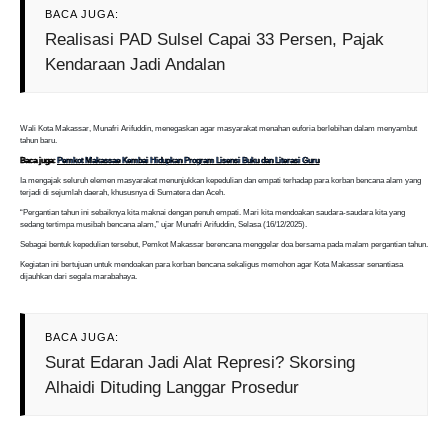
BACA JUGA:
Realisasi PAD Sulsel Capai 33 Persen, Pajak
Kendaraan Jadi Andalan
Wali Kota Makassar, Munafri Arifuddin, menegaskan agar masyarakat menahan euforia berlebihan dalam menyambut
tahun baru.
Baca juga:
Pemkot Makassae Kembai Hidupkan Program Lisensi Buku dan Literasi Guru
Ia mengajak seluruh elemen masyarakat menunjukkan kepedulian dan empati terhadap para korban bencana alam yang
terjadi di sejumlah daerah, khususnya di Sumatera dan Aceh.
“Pergantian tahun ini sebaiknya kita maknai dengan penuh empati. Mari kita mendoakan saudara-saudara kita yang
sedang tertimpa musibah bencana alam,” ujar Munafri Arifuddin, Selasa (16/12/2025).
Sebagai bentuk kepedulian tersebut, Pemkot Makassar berencana menggelar doa bersama pada malam pergantian tahun.
Kegiatan ini bertujuan untuk mendoakan para korban bencana sekaligus memohon agar Kota Makassar senantiasa
dijauhkan dari segala marabahaya.
BACA JUGA:
Surat Edaran Jadi Alat Represi? Skorsing
Alhaidi Dituding Langgar Prosedur