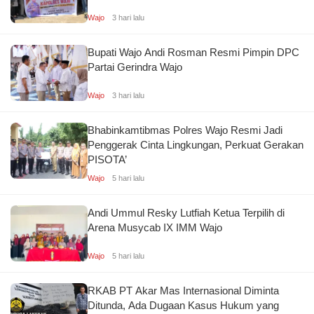
Wajo
3 hari lalu
Bupati Wajo Andi Rosman Resmi Pimpin DPC
Partai Gerindra Wajo
Wajo
3 hari lalu
Bhabinkamtibmas Polres Wajo Resmi Jadi
Penggerak Cinta Lingkungan, Perkuat Gerakan
PISOTA’
Wajo
5 hari lalu
Andi Ummul Resky Lutfiah Ketua Terpilih di
Arena Musycab IX IMM Wajo
Wajo
5 hari lalu
RKAB PT Akar Mas Internasional Diminta
Ditunda, Ada Dugaan Kasus Hukum yang