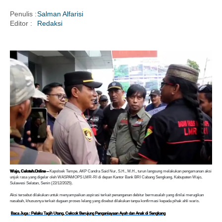
Penulis :
Salman Alfarisi
Editor :
Redaksi
i
Wajo, Celoteh.Online –
Kapolsek Tempe, AKP Candra Said Nur, S.H., M.H., turun langsung melakukan pengamanan aksi
unjuk rasa yang digelar oleh WASPAMOPS LMR-RI di depan Kantor Bank BRI Cabang Sengkang, Kabupaten Wajo,
Sulawesi Selatan, Senin (22/12/2025).
Aksi tersebut dilakukan untuk menyampaikan aspirasi terkait penanganan debitur bermasalah yang dinilai merugikan
nasabah, khususnya terkait dugaan proses lelang yang disebut dilakukan tanpa konfirmasi kepada pihak ahli waris.
Baca Juga : Pelaku Tagih Utang, Cekcok Berujung Penganiayaan Ayah dan Anak di Sengkang