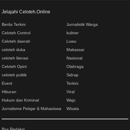
Jelajahi Celoteh.Online
Berita Terkini
Jurnalistik Warga
Celoteh Control
kuliner
Celoteh daerah
Luwu
celoteh duka
Makassar
celoteh literasi
Nasional
Celoteh Opini
Olahraga
celoteh politik
Sidrap
Event
Terkini
Hiburan
Viral
Hukum dan Kriminal
Wajo
Jurnalisme Pelajar & Mahasiswa
Wisata
Box Redaksi