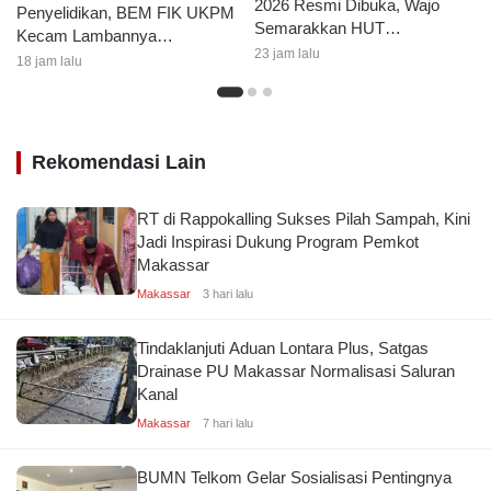
2026 Resmi Dibuka, Wajo
Penyelidikan, BEM FIK UKPM
Semarakkan HUT
Kecam Lambannya
Kemerdekaan dengan Ragam
23 jam lalu
Penanganan Kasus
18 jam lalu
Lomba dan Aksi Kebersihan
Pengeroyokan Ketuanya
Rekomendasi Lain
RT di Rappokalling Sukses Pilah Sampah, Kini
Jadi Inspirasi Dukung Program Pemkot
Makassar
Makassar
3 hari lalu
Tindaklanjuti Aduan Lontara Plus, Satgas
Drainase PU Makassar Normalisasi Saluran
Kanal
Makassar
7 hari lalu
BUMN Telkom Gelar Sosialisasi Pentingnya