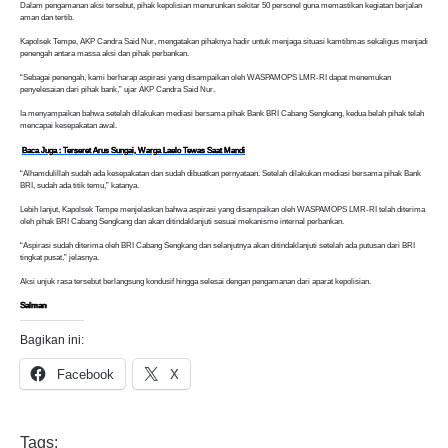
Dalam pengamanan aksi tersebut, pihak kepolisian menurunkan sekitar 50 personel guna memastikan kegiatan berjalan
aman dan tertib.
Kapolsek Tempe, AKP Candra Said Nur, mengatakan pihaknya hadir untuk menjaga situasi kamtibmas sekaligus menjadi
penengah antara massa aksi dan pihak perbankan.
“Sebagai penengah, kami berharap aspirasi yang disampaikan oleh WASPAMOPS LMR-RI dapat menemukan
penyelesaian dari pihak bank,” ujar AKP Candra Said Nur.
Ia menyampaikan bahwa setelah dilakukan mediasi bersama pihak Bank BRI Cabang Sengkang, kedua belah pihak telah
mencapai kesepakatan awal.
Baca Juga : Terseret Arus Sungai, Warga Laelo Tewas Saat Mandi
“Alhamdulillah sudah ada kesepakatan dan sudah dibuatkan pernyataan. Setelah dilakukan mediasi bersama pihak Bank
BRI, sudah ada titik temu,” katanya.
Lebih lanjut, Kapolsek Tempe menjelaskan bahwa aspirasi yang disampaikan oleh WASPAMOPS LMR-RI telah diterima
oleh pihak BRI Cabang Sengkang dan akan ditindaklanjuti sesuai mekanisme internal perbankan.
“Aspirasi sudah diterima oleh BRI Cabang Sengkang dan selanjutnya akan ditindaklanjuti setelah ada putusan dari BRI
tingkat pusat,” jelasnya.
Aksi unjuk rasa tersebut berlangsung kondusif hingga selesai dengan pengamanan dari aparat kepolisian.
Salman
Bagikan ini:
Facebook
X
Tags: