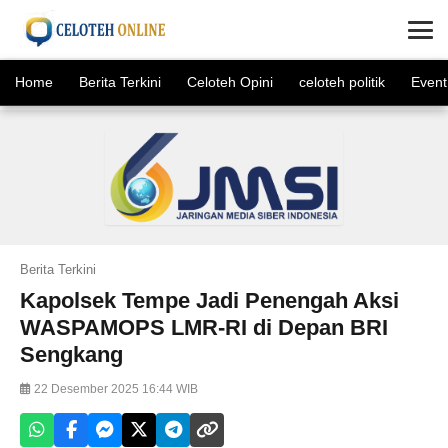
×
Home
Berita Terkini
Celoteh Opini
celoteh politik
Event
Berita Terkini
Kapolsek Tempe Jadi Penengah Aksi
WASPAMOPS LMR-RI di Depan BRI
Sengkang
22 Desember 2025 16:44 WIB