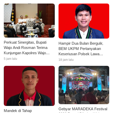
Perkuat Sinergitas, Bupati
Hampir Dua Bulan Bergulir,
Wajo Andi Rosman Terima
BEM UKPM Pertanyakan
Kunjungan Kapolres Wajo
Keseriusan Polsek Lawa
AKBP Douglas Mahendrajaya
5 jam lalu
Tangani Kasus Pengeroyokan
18 jam lalu
Mahasiswa
Gebyar MARADEKA Festival
Mandek di Tahap