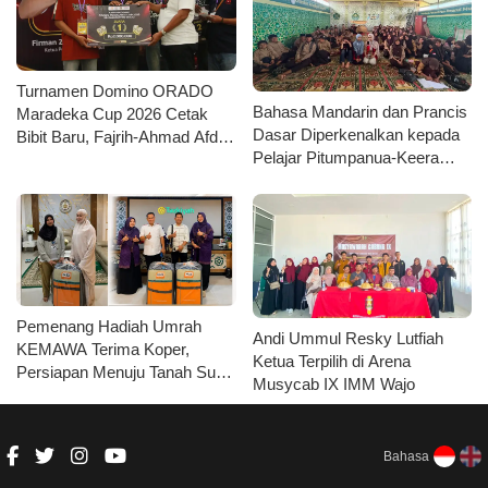
Turnamen Domino ORADO
Bahasa Mandarin dan Prancis
Maradeka Cup 2026 Cetak
Dasar Diperkenalkan kepada
Bibit Baru, Fajrih-Ahmad Afdal
Pelajar Pitumpanua-Keera
Mustajar Juara Kategori Junior
oleh Mahasiswa KKN Unhas
di Wajo
Pemenang Hadiah Umrah
Andi Ummul Resky Lutfiah
KEMAWA Terima Koper,
Ketua Terpilih di Arena
Persiapan Menuju Tanah Suci
Musycab IX IMM Wajo
Kian Matang
Bahasa