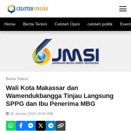
×
Home
Berita Terkini
Celoteh Opini
celoteh politik
Event
Berita Terkini
Wali Kota Makassar dan
Wamendukbangga Tinjau Langsung
SPPG dan Ibu Penerima MBG
30 Januari 2026 18:06 WIB