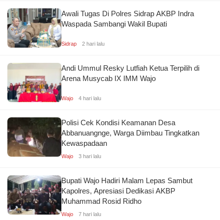
Awali Tugas Di Polres Sidrap AKBP Indra
Waspada Sambangi Wakil Bupati
Sidrap
2 hari lalu
Andi Ummul Resky Lutfiah Ketua Terpilih di
Arena Musycab IX IMM Wajo
Wajo
4 hari lalu
Polisi Cek Kondisi Keamanan Desa
Abbanuangnge, Warga Diimbau Tingkatkan
Kewaspadaan
Wajo
3 hari lalu
Bupati Wajo Hadiri Malam Lepas Sambut
Kapolres, Apresiasi Dedikasi AKBP
Muhammad Rosid Ridho
Wajo
7 hari lalu