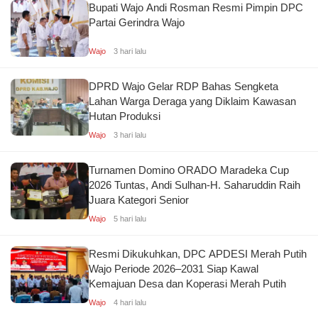
Bupati Wajo Andi Rosman Resmi Pimpin DPC
Partai Gerindra Wajo
Wajo
3 hari lalu
DPRD Wajo Gelar RDP Bahas Sengketa
Lahan Warga Deraga yang Diklaim Kawasan
Hutan Produksi
Wajo
3 hari lalu
Turnamen Domino ORADO Maradeka Cup
2026 Tuntas, Andi Sulhan-H. Saharuddin Raih
Juara Kategori Senior
Wajo
5 hari lalu
Resmi Dikukuhkan, DPC APDESI Merah Putih
Wajo Periode 2026–2031 Siap Kawal
Kemajuan Desa dan Koperasi Merah Putih
Wajo
4 hari lalu