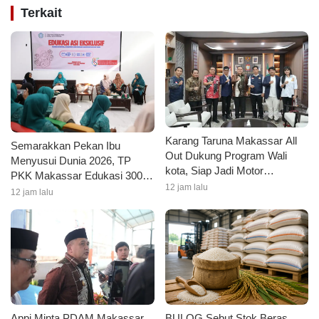
Terkait
Karang Taruna Makassar All
Semarakkan Pekan Ibu
Out Dukung Program Wali
Menyusui Dunia 2026, TP
kota, Siap Jadi Motor
PKK Makassar Edukasi 300
Penggerak Pilah Sampah
12 jam lalu
Ibu Hamil dan Kader PKK
12 jam lalu
tentang ASI Eksklusif
Appi Minta PDAM Makassar
BULOG Sebut Stok Beras