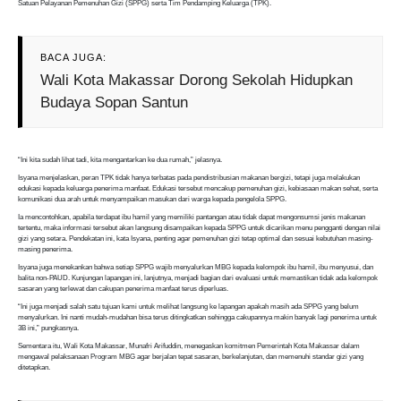
Satuan Pelayanan Pemenuhan Gizi (SPPG) serta Tim Pendamping Keluarga (TPK).
BACA JUGA:
Wali Kota Makassar Dorong Sekolah Hidupkan
Budaya Sopan Santun
“Ini kita sudah lihat tadi, kita mengantarkan ke dua rumah,” jelasnya.
Isyana menjelaskan, peran TPK tidak hanya terbatas pada pendistribusian makanan bergizi, tetapi juga melakukan
edukasi kepada keluarga penerima manfaat. Edukasi tersebut mencakup pemenuhan gizi, kebiasaan makan sehat, serta
komunikasi dua arah untuk menyampaikan masukan dari warga kepada pengelola SPPG.
Ia mencontohkan, apabila terdapat ibu hamil yang memiliki pantangan atau tidak dapat mengonsumsi jenis makanan
tertentu, maka informasi tersebut akan langsung disampaikan kepada SPPG untuk dicarikan menu pengganti dengan nilai
gizi yang setara. Pendekatan ini, kata Isyana, penting agar pemenuhan gizi tetap optimal dan sesuai kebutuhan masing-
masing penerima.
Isyana juga menekankan bahwa setiap SPPG wajib menyalurkan MBG kepada kelompok ibu hamil, ibu menyusui, dan
balita non-PAUD. Kunjungan lapangan ini, lanjutnya, menjadi bagian dari evaluasi untuk memastikan tidak ada kelompok
sasaran yang terlewat dan cakupan penerima manfaat terus diperluas.
“Ini juga menjadi salah satu tujuan kami untuk melihat langsung ke lapangan apakah masih ada SPPG yang belum
menyalurkan. Ini nanti mudah-mudahan bisa terus ditingkatkan sehingga cakupannya makin banyak lagi penerima untuk
3B ini,” pungkasnya.
Sementara itu, Wali Kota Makassar, Munafri Arifuddin, menegaskan komitmen Pemerintah Kota Makassar dalam
mengawal pelaksanaan Program MBG agar berjalan tepat sasaran, berkelanjutan, dan memenuhi standar gizi yang
ditetapkan.