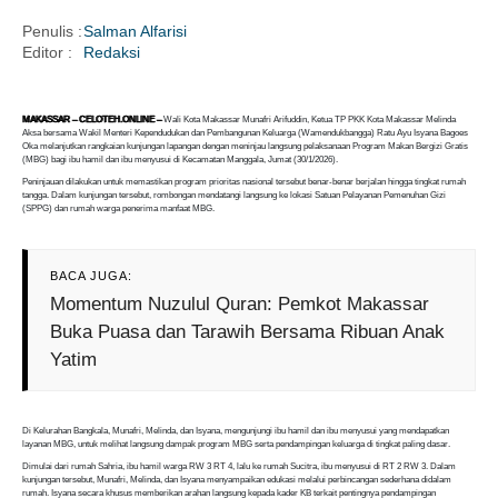
Penulis :
Salman Alfarisi
Editor :
Redaksi
i
MAKASSAR – CELOTEH.ONLINE –
Wali Kota Makassar Munafri Arifuddin, Ketua TP PKK Kota Makassar Melinda
Aksa bersama Wakil Menteri Kependudukan dan Pembangunan Keluarga (Wamendukbangga) Ratu Ayu Isyana Bagoes
Oka melanjutkan rangkaian kunjungan lapangan dengan meninjau langsung pelaksanaan Program Makan Bergizi Gratis
(MBG) bagi ibu hamil dan ibu menyusui di Kecamatan Manggala, Jumat (30/1/2026).
Peninjauan dilakukan untuk memastikan program prioritas nasional tersebut benar-benar berjalan hingga tingkat rumah
tangga. Dalam kunjungan tersebut, rombongan mendatangi langsung ke lokasi Satuan Pelayanan Pemenuhan Gizi
(SPPG) dan rumah warga penerima manfaat MBG.
BACA JUGA:
Momentum Nuzulul Quran: Pemkot Makassar
Buka Puasa dan Tarawih Bersama Ribuan Anak
Yatim
Di Kelurahan Bangkala, Munafri, Melinda, dan Isyana, mengunjungi ibu hamil dan ibu menyusui yang mendapatkan
layanan MBG, untuk melihat langsung dampak program MBG serta pendampingan keluarga di tingkat paling dasar.
Dimulai dari rumah Sahria, ibu hamil warga RW 3 RT 4, lalu ke rumah Sucitra, ibu menyusui di RT 2 RW 3. Dalam
kunjungan tersebut, Munafri, Melinda, dan Isyana menyampaikan edukasi melalui perbincangan sederhana didalam
rumah. Isyana secara khusus memberikan arahan langsung kepada kader KB terkait pentingnya pendampingan