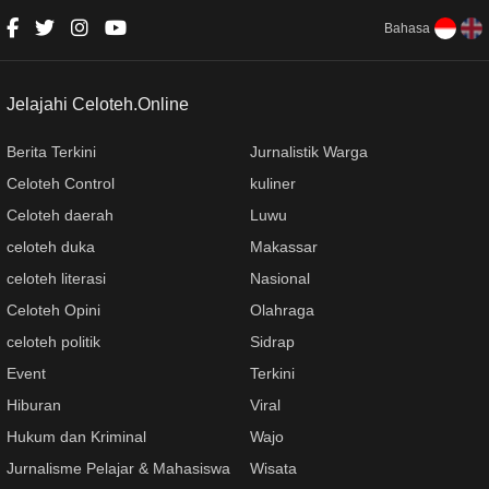
Bahasa
Jelajahi Celoteh.Online
Berita Terkini
Jurnalistik Warga
Celoteh Control
kuliner
Celoteh daerah
Luwu
celoteh duka
Makassar
celoteh literasi
Nasional
Celoteh Opini
Olahraga
celoteh politik
Sidrap
Event
Terkini
Hiburan
Viral
Hukum dan Kriminal
Wajo
Jurnalisme Pelajar & Mahasiswa
Wisata