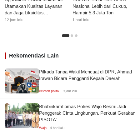
Utamakan Kualitas Layanan
Nasional Lebih dari Cukup,
dan Jaga Likuiditas
Hampir 5,3 Juta Ton
Perusahaan
12 jam lalu
1 hari lalu
Rekomendasi Lain
Pilkada Tanpa Wakil Mencuat di DPR, Ahmad
Irawan Bicara Pengganti Kepala Daerah
celoteh politik
9 jam lalu
Bhabinkamtibmas Polres Wajo Resmi Jadi
Penggerak Cinta Lingkungan, Perkuat Gerakan
PISOTA’
Wajo
4 hari lalu