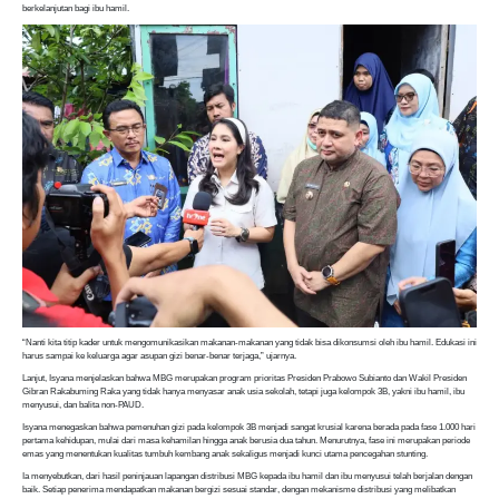
berkelanjutan bagi ibu hamil.
“Nanti kita titip kader untuk mengomunikasikan makanan-makanan yang tidak bisa dikonsumsi oleh ibu hamil. Edukasi ini
harus sampai ke keluarga agar asupan gizi benar-benar terjaga,” ujarnya.
Lanjut, Isyana menjelaskan bahwa MBG merupakan program prioritas Presiden Prabowo Subianto dan Wakil Presiden
Gibran Rakabuming Raka yang tidak hanya menyasar anak usia sekolah, tetapi juga kelompok 3B, yakni ibu hamil, ibu
menyusui, dan balita non-PAUD.
Isyana menegaskan bahwa pemenuhan gizi pada kelompok 3B menjadi sangat krusial karena berada pada fase 1.000 hari
pertama kehidupan, mulai dari masa kehamilan hingga anak berusia dua tahun. Menurutnya, fase ini merupakan periode
emas yang menentukan kualitas tumbuh kembang anak sekaligus menjadi kunci utama pencegahan stunting.
Ia menyebutkan, dari hasil peninjauan lapangan distribusi MBG kepada ibu hamil dan ibu menyusui telah berjalan dengan
baik. Setiap penerima mendapatkan makanan bergizi sesuai standar, dengan mekanisme distribusi yang melibatkan