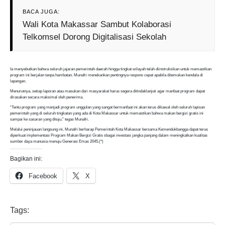
BACA JUGA:
Wali Kota Makassar Sambut Kolaborasi
Telkomsel Dorong Digitalisasi Sekolah
Ia menyebutkan bahwa seluruh jajaran pemerintah daerah hingga tingkat wilayah telah diinstruksikan untuk memastikan
program ini berjalan tanpa hambatan. Munafri menekankan pentingnya respons cepat apabila ditemukan kendala di
lapangan.
Menurutnya, setiap laporan atau masukan dari masyarakat harus segera ditindaklanjuti agar manfaat program dapat
dirasakan secara maksimal oleh penerima.
“Tentu program yang menjadi program unggulan yang sangat bermanfaat ini akan terus dikawal oleh seluruh lapisan
pemerintah yang di seluruh tingkatan yang ada di Kota Makassar untuk memastikan bahwa makan bergizi gratis ini
sampai ke sasaran yang dituju,” tegas Munafri.
Melalui peninjauan langsung ini, Munafri berharap Pemerintah Kota Makassar bersama Kemendukbangga dapat terus
diperkuat implementasi Program Makan Bergizi Gratis sbagai investasi jangka panjang dalam meningkatkan kualitas
sumber daya manusia menuju Generasi Emas 2045.(*)
Bagikan ini:
Facebook
X
Tags: