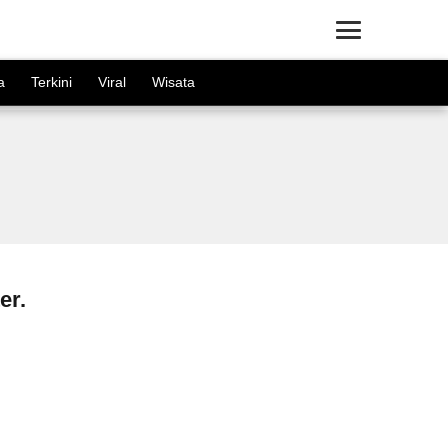
×
a
Terkini
Viral
Wisata
er.
i