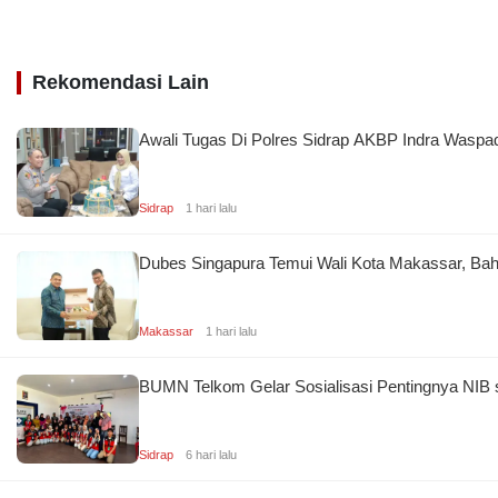
Rekomendasi Lain
Awali Tugas Di Polres Sidrap AKBP Indra Waspa
Sidrap
1 hari lalu
Dubes Singapura Temui Wali Kota Makassar, Bah
Makassar
1 hari lalu
BUMN Telkom Gelar Sosialisasi Pentingnya NIB 
Sidrap
6 hari lalu