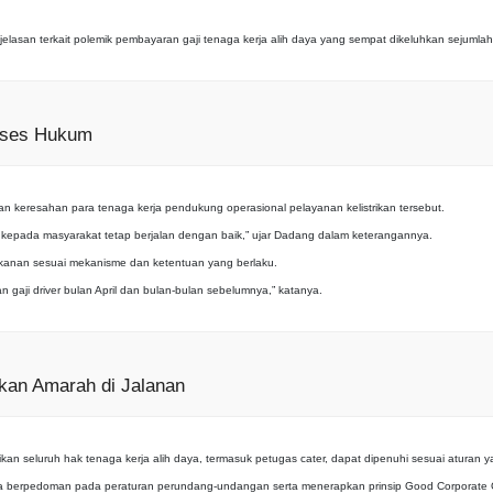
 terkait polemik pembayaran gaji tenaga kerja alih daya yang sempat dikeluhkan sejumlah sop
roses Hukum
keresahan para tenaga kerja pendukung operasional pelayanan kelistrikan tersebut.
an kepada masyarakat tetap berjalan dengan baik,” ujar Dadang dalam keterangannya.
kanan sesuai mekanisme dan ketentuan yang berlaku.
 gaji driver bulan April dan bulan-bulan sebelumnya,” katanya.
kan Amarah di Jalanan
kan seluruh hak tenaga kerja alih daya, termasuk petugas cater, dapat dipenuhi sesuai aturan y
 berpedoman pada peraturan perundang-undangan serta menerapkan prinsip Good Corporate