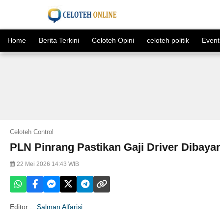
Home
Berita Terkini
Celoteh Opini
celoteh politik
Event
Celoteh Control
PLN Pinrang Pastikan Gaji Driver Dibayar
22 Mei 2026 14:43 WIB
Editor :
Salman Alfarisi