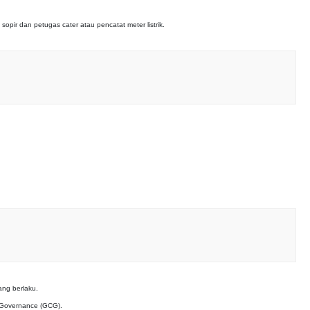
ir dan petugas cater atau pencatat meter listrik.
ang berlaku.
 Governance (GCG).