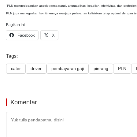
“PLN mengedepankan aspek transparansi, akuntabilitas, keadilan, efektivitas, dan profesio
PLN juga menegaskan komitmennya menjaga pelayanan kelistrikan tetap optimal dengan tet
Bagikan ini:
Facebook
X
Tags:
cater
driver
pembayaran gaji
pinrang
PLN
Komentar