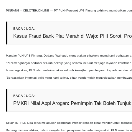
PINRANG – CELOTEH.ONLINE — PT PLN (Persero) UP3 Pinrang akhirnya memberikan penjelasan
BACA JUGA:
Kasus Fraud Bank Plat Merah di Wajo: PHI Soroti P
Manajer PLN UP3 Pinrang, Dadang Wahyudi, mengatakan pihaknya memahami perhatian dan 
“PLN menghargai dedikasi seluruh pekerja yang selama ini turut menjaga layanan kelistrik
Ia menegaskan, PLN telah melaksanakan seluruh kewajiban pembayaran kepada vendor re
“Berdasarkan informasi valid yang kami terima, pihak vendor telah menyelesaikan pembayaran
BACA JUGA:
PMKRI Nilai Appi Arogan: Pemimpin Tak Boleh Tunjuk
Selain itu, PLN juga terus melakukan koordinasi intensif dengan pihak vendor untuk memasti
Dadang menambahkan, dalam menjalankan pelayanan kepada masyarakat, PLN senantiasa