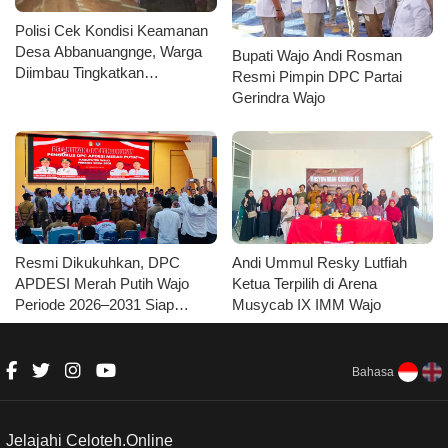
Polisi Cek Kondisi Keamanan
Desa Abbanuangnge, Warga
Bupati Wajo Andi Rosman
Diimbau Tingkatkan
Resmi Pimpin DPC Partai
Kewaspadaan
Gerindra Wajo
Resmi Dikukuhkan, DPC
Andi Ummul Resky Lutfiah
APDESI Merah Putih Wajo
Ketua Terpilih di Arena
Periode 2026–2031 Siap
Musycab IX IMM Wajo
Kawal Kemajuan Desa dan
Koperasi Merah Putih
Bahasa
Jelajahi Celoteh.Online