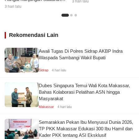
AKBP Douglas Mahendrajaya
3 hari lalu
Kapolres Wajo yang Baru
3 hari lalu
Rekomendasi Lain
Awali Tugas Di Polres Sidrap AKBP Indra
Waspada Sambangi Wakil Bupati
Sidrap
4 hari lalu
Dubes Singapura Temui Wali Kota Makassar,
Bahas Kolaborasi Pelatihan ASN hingga
Masyarakat
Makassar
4 hari lalu
Semarakkan Pekan Ibu Menyusui Dunia 2026,
TP PKK Makassar Edukasi 300 Ibu Hamil dan
Kader PKK tentang ASI Eksklusif