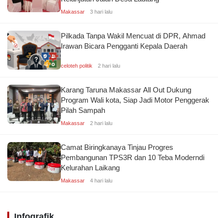
Makassar
3 hari lalu
Pilkada Tanpa Wakil Mencuat di DPR, Ahmad
Irawan Bicara Pengganti Kepala Daerah
celoteh politik
2 hari lalu
Karang Taruna Makassar All Out Dukung
Program Wali kota, Siap Jadi Motor Penggerak
Pilah Sampah
Makassar
2 hari lalu
Camat Biringkanaya Tinjau Progres
Pembangunan TPS3R dan 10 Teba Moderndi
Kelurahan Laikang
Makassar
4 hari lalu
Infografik