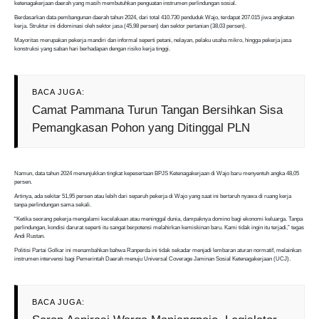
ketenagakerjaan daerah yang masih membutuhkan penguatan instrumen perlindungan sosial.
Berdasarkan data pembangunan daerah tahun 2024, dari total 410.730 penduduk Wajo, terdapat 207.015 jiwa angkatan
kerja. Struktur ini didominasi oleh sektor jasa (45,98 persen) dan sektor pertanian (38,03 persen).
Mayoritas merupakan pekerja mandiri dan informal seperti petani, nelayan, pelaku usaha mikro, hingga pekerja jasa
konstruksi yang saban hari berhadapan dengan risiko kerja tinggi.
BACA JUGA:
Camat Pammana Turun Tangan Bersihkan Sisa
Pemangkasan Pohon yang Ditinggal PLN
Namun, data tahun 2024 menunjukkan tingkat kepesertaan BPJS Ketenagakerjaan di Wajo baru menyentuh angka 48,05
persen.
Artinya, ada sekitar 51,95 persen atau lebih dari separuh pekerja di Wajo yang saat ini bertaruh nyawa di ruang kerja
tanpa perlindungan sama sekali.
“Ketika seorang pekerja mengalami kecelakaan atau meninggal dunia, dampaknya domino bagi ekonomi keluarga. Tanpa
perlindungan, kondisi darurat seperti itu sangat berpotensi melahirkan kemiskinan baru. Kami tidak ingin itu terjadi,” tegas
Andi Rustan.
Politisi Partai Golkar ini menambahkan bahwa Ranperda ini tidak sekadar menjadi lembaran aturan normatif, melainkan
instrumen intervensi bagi Pemerintah Daerah menuju Universal Coverage Jaminan Sosial Ketenagakerjaan (UCJ).
BACA JUGA: