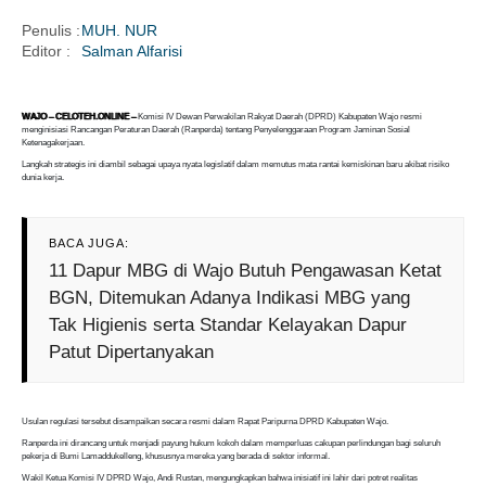
Penulis :
MUH. NUR
Editor :
Salman Alfarisi
i
WAJO – CELOTEH.ONLINE –
Komisi IV Dewan Perwakilan Rakyat Daerah (DPRD) Kabupaten Wajo resmi
menginisiasi Rancangan Peraturan Daerah (Ranperda) tentang Penyelenggaraan Program Jaminan Sosial
Ketenagakerjaan.
Langkah strategis ini diambil sebagai upaya nyata legislatif dalam memutus mata rantai kemiskinan baru akibat risiko
dunia kerja.
BACA JUGA:
11 Dapur MBG di Wajo Butuh Pengawasan Ketat
BGN, Ditemukan Adanya Indikasi MBG yang
Tak Higienis serta Standar Kelayakan Dapur
Patut Dipertanyakan
Usulan regulasi tersebut disampaikan secara resmi dalam Rapat Paripurna DPRD Kabupaten Wajo.
Ranperda ini dirancang untuk menjadi payung hukum kokoh dalam memperluas cakupan perlindungan bagi seluruh
pekerja di Bumi Lamaddukelleng, khususnya mereka yang berada di sektor informal.
Wakil Ketua Komisi IV DPRD Wajo, Andi Rustan, mengungkapkan bahwa inisiatif ini lahir dari potret realitas