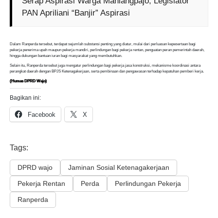
Serap Aspirasi Warga Maniangpajo, Legislator
PAN Apriliani “Banjir” Aspirasi
Dalam Ranperda tersebut, terdapat sejumlah substansi penting yang diatur, mulai dari perluasan kepesertaan bagi
pekerja penerima upah maupun pekerja mandiri, perlindungan bagi pekerja rentan, penguatan peran pemerintah daerah,
hingga dukungan bantuan iuran bagi masyarakat yang membutuhkan.
Selain itu, Ranperda tersebut juga mengatur perlindungan bagi pekerja jasa konstruksi, mekanisme koordinasi antara
perangkat daerah dengan BPJS Ketenagakerjaan, serta pembinaan dan pengawasan terhadap kepatuhan pemberi kerja.
(Humas DPRD Wajo)
Bagikan ini:
Facebook
X
Tags:
DPRD wajo
Jaminan Sosial Ketenagakerjaan
Pekerja Rentan
Perda
Perlindungan Pekerja
Ranperda