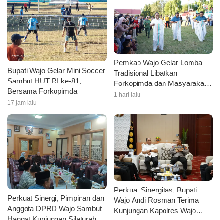
Pemkab Wajo Gelar Lomba
Bupati Wajo Gelar Mini Soccer
Tradisional Libatkan
Sambut HUT RI ke-81,
Forkopimda dan Masyarakat,
Bersama Forkopimda
dalam Rangka HUT RI Ke 81
1 hari lalu
17 jam lalu
Perkuat Sinergitas, Bupati
Perkuat Sinergi, Pimpinan dan
Wajo Andi Rosman Terima
Anggota DPRD Wajo Sambut
Kunjungan Kapolres Wajo
Hangat Kunjungan Silaturahmi