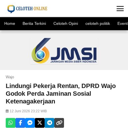
×
Home
Berita Terkini
Celoteh Opini
celoteh politik
Event
Wajo
Lindungi Pekerja Rentan, DPRD Wajo
Godok Perda Jaminan Sosial
Ketenagakerjaan
12 Juni 2026 23:22 WIB