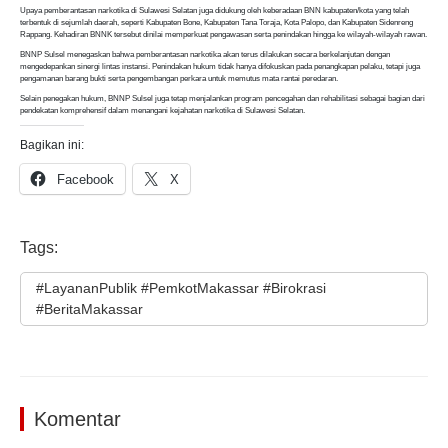
Upaya pemberantasan narkotika di Sulawesi Selatan juga didukung oleh keberadaan BNN kabupaten/kota yang telah
terbentuk di sejumlah daerah, seperti Kabupaten Bone, Kabupaten Tana Toraja, Kota Palopo, dan Kabupaten Sidenreng
Rappang. Kehadiran BNNK tersebut dinilai memperkuat pengawasan serta penindakan hingga ke wilayah-wilayah rawan.
BNNP Sulsel menegaskan bahwa pemberantasan narkotika akan terus dilakukan secara berkelanjutan dengan
mengedepankan sinergi lintas instansi. Penindakan hukum tidak hanya difokuskan pada penangkapan pelaku, tetapi juga
pengamanan barang bukti serta pengembangan perkara untuk memutus mata rantai peredaran.
Selain penegakan hukum, BNNP Sulsel juga tetap menjalankan program pencegahan dan rehabilitasi sebagai bagian dari
pendekatan komprehensif dalam menangani kejahatan narkotika di Sulawesi Selatan.
Bagikan ini:
Facebook
X
Tags:
#LayananPublik #PemkotMakassar #Birokrasi
#BeritaMakassar
Komentar