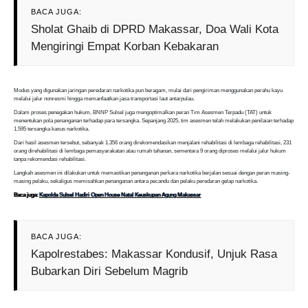
BACA JUGA:
Sholat Ghaib di DPRD Makassar, Doa Wali Kota
Mengiringi Empat Korban Kebakaran
Modus yang digunakan jaringan peredaran narkotika pun beragam, mulai dari pengiriman menggunakan perahu kayu
melalui jalur nonresmi hingga memanfaatkan jasa transportasi laut antarpulau.
Dalam proses penegakan hukum, BNNP Sulsel juga mengoptimalkan peran Tim Asesmen Terpadu (TAT) untuk
menentukan pola penanganan terhadap para tersangka. Sepanjang 2025, tim asesmen telah melakukan penilaian terhadap
1.595 tersangka kasus narkotika.
Dari hasil asesmen tersebut, sebanyak 1.356 orang direkomendasikan menjalani rehabilitasi di lembaga rehabilitasi, 231
orang direhabilitasi di lembaga pemasyarakatan atau rumah tahanan, sementara 9 orang diproses melalui jalur hukum
tanpa rekomendasi rehabilitasi.
Langkah asesmen ini dilakukan untuk memastikan penanganan perkara narkotika berjalan sesuai dengan peran masing-
masing pelaku, sekaligus memisahkan penanganan antara pecandu dan pelaku peredaran gelap narkotika.
Baca juga:
Kapolda Sulsel Hadiri Open House Natal Keuskupan Agung Makassar
BACA JUGA:
Kapolrestabes: Makassar Kondusif, Unjuk Rasa
Bubarkan Diri Sebelum Magrib