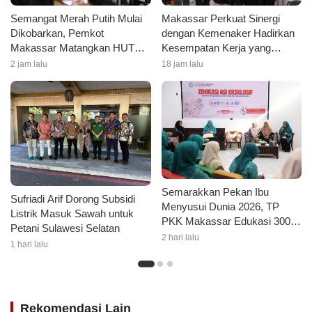
Semangat Merah Putih Mulai
Makassar Perkuat Sinergi
Dikobarkan, Pemkot
dengan Kemenaker Hadirkan
Makassar Matangkan HUT
Kesempatan Kerja yang
Ke-81 RI
Inklusif dan Berkeadilan
2 jam lalu
18 jam lalu
Semarakkan Pekan Ibu
Sufriadi Arif Dorong Subsidi
Menyusui Dunia 2026, TP
Listrik Masuk Sawah untuk
PKK Makassar Edukasi 300
Petani Sulawesi Selatan
Ibu Hamil dan Kader PKK
2 hari lalu
1 hari lalu
tentang ASI Eksklusif
Rekomendasi Lain