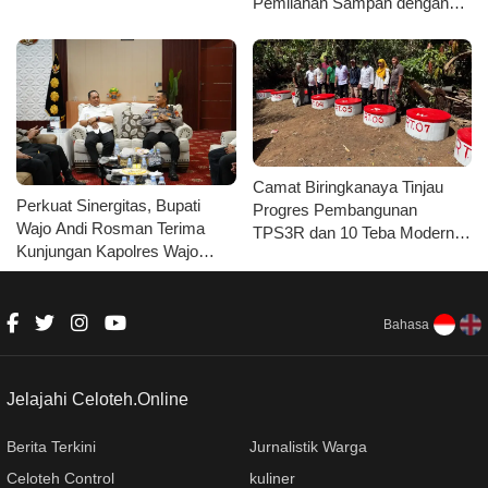
Pemilahan Sampah dengan
Koperasi Merah Putih
Fasilitas Lengkap
Camat Biringkanaya Tinjau
Perkuat Sinergitas, Bupati
Progres Pembangunan
Wajo Andi Rosman Terima
TPS3R dan 10 Teba Moderndi
Kunjungan Kapolres Wajo
Kelurahan Laikang
AKBP Douglas Mahendrajaya
Bahasa
Jelajahi Celoteh.Online
Berita Terkini
Jurnalistik Warga
Celoteh Control
kuliner