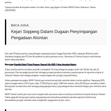
perkara.
Capaian tersebut disampaikan dalam rilis akhir tahun yang digelar di Kantor BNNP Sulsel, Makassar, Selasa
(30/12/2025).
BACA JUGA:
Kejari Soppeng Dalami Dugaan Penyimpangan
Pengadaan Alsintan
Dari total 70 berkas perkara yang ditangani sepanjang Januari hingga Desember 2025, sebanyak 38 berkas telah
dinyatakan lengkap atau P21 dan dilimpahkan ke jaksa penuntut umum. Sementara 37 berkas lainnya masih berada
dalam tahap penyidikan.
Baca juga:
Kapolda Sulsel Tinjau Pospam Operasi Lilin 2025, Fokus Amankan Nataru
Dalam puluhan perkara tersebut, penyidik menetapkan 70 orang sebagai tersangka, terdiri dari 58 laki-laki dan 12
perempuan. Para tersangka berasal dari berbagai jaringan peredaran narkotika yang beroperasi di sejumlah wilayah di
Sulawesi Selatan, baik sebagai pengedar maupun bagian dari jaringan yang lebih besar.
Selain penetapan tersangka, BNNP Sulsel juga menyita barang bukti narkotika dalam jumlah signifikan. Sepanjang 2025,
aparat mengamankan 3.147,2 gram sabu, 17.509,33 gram ganja, 3.803 butir ekstasi, serta 222,45 gram tembakau sintetis.
Barang bukti tersebut disita dari berbagai pengungkapan kasus yang sebagian besar berkaitan dengan jalur distribusi darat
dan laut.
BNNP Sulsel menilai jalur laut masih menjadi salah satu akses utama masuknya narkotika ke wilayah Sulawesi Selatan.
Faktor geografis berupa garis pantai yang panjang serta banyaknya pelabuhan dan dermaga kecil dinilai kerap
dimanfaatkan jaringan narkotika untuk menghindari pengawasan di jalur resmi.