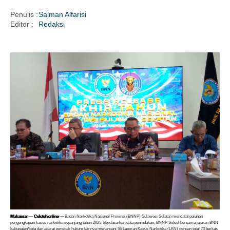
Penulis :
Salman Alfarisi
Editor :
Redaksi
i
Makassar — Celoteh.online —
Badan Narkotika Nasional Provinsi (BNNP) Sulawesi Selatan mencatat puluhan
pengungkapan kasus narkotika sepanjang tahun 2025. Berdasarkan data penindakan, BNNP Sulsel bersama jajaran BNN
kabupaten/kota dan aparat penegak hukum lainnya menangani 55 Laporan Kasus Narkotika (LKN) dengan total 70 berkas