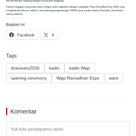
dan berinteraksi langsung dengan masyarakat Sengkang.
Panitia mengajak masyarakat untuk mengisi waktu ngabuburit dengan menghadiri Wajo Ramadhan Expo 2026, yang
menghadirkan hiburan, edukasi, serta peluang pengembangan UMKM secara gratis selama Ramadan. (Kontributor:
Salman Alfarisi)
Bagikan ini:
Facebook
X
Tags:
draivware2026
kadin
kadin Wajo
opening ceremony
Wajo Ramadhan Expo
ware
Komentar