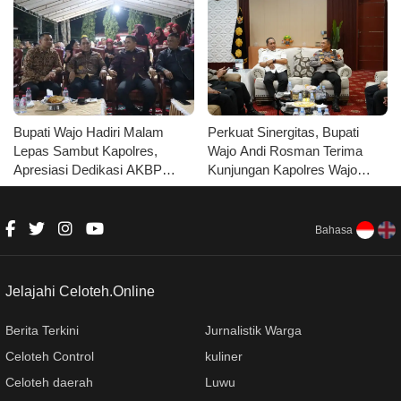
Bupati Wajo Hadiri Malam
Perkuat Sinergitas, Bupati
Lepas Sambut Kapolres,
Wajo Andi Rosman Terima
Apresiasi Dedikasi AKBP
Kunjungan Kapolres Wajo
Muhammad Rosid Ridho
AKBP Douglas Mahendrajaya
Bahasa
Jelajahi Celoteh.Online
Berita Terkini
Jurnalistik Warga
Celoteh Control
kuliner
Celoteh daerah
Luwu