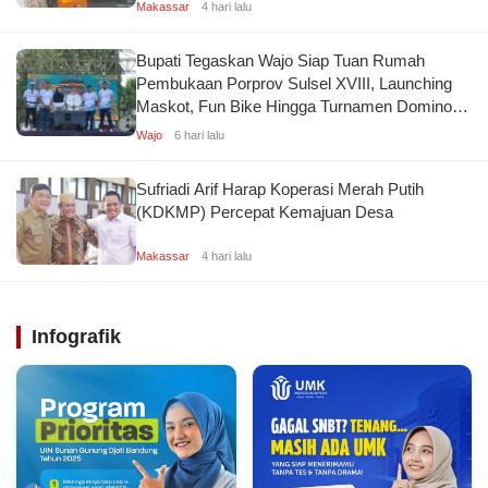
Makassar
4 hari lalu
Bupati Tegaskan Wajo Siap Tuan Rumah
Pembukaan Porprov Sulsel XVIII, Launching
Maskot, Fun Bike Hingga Turnamen Domino
Kolaborasi KONI
Wajo
6 hari lalu
Sufriadi Arif Harap Koperasi Merah Putih
(KDKMP) Percepat Kemajuan Desa
Makassar
4 hari lalu
Infografik