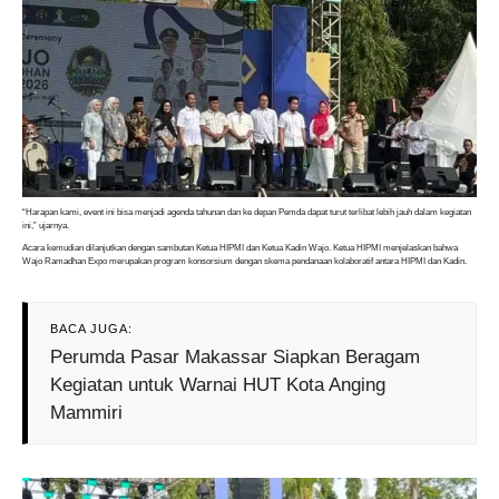
“Harapan kami, event ini bisa menjadi agenda tahunan dan ke depan Pemda dapat turut terlibat lebih jauh dalam kegiatan
ini,” ujarnya.
Acara kemudian dilanjutkan dengan sambutan Ketua HIPMI dan Ketua Kadin Wajo. Ketua HIPMI menjelaskan bahwa
Wajo Ramadhan Expo merupakan program konsorsium dengan skema pendanaan kolaboratif antara HIPMI dan Kadin.
BACA JUGA:
Perumda Pasar Makassar Siapkan Beragam
Kegiatan untuk Warnai HUT Kota Anging
Mammiri