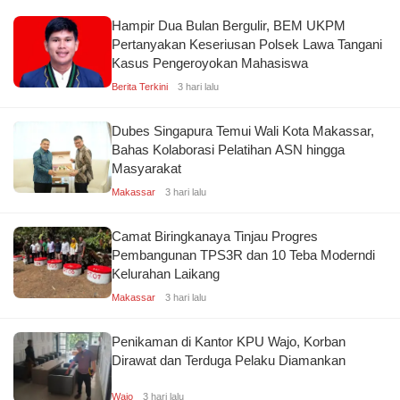
Hampir Dua Bulan Bergulir, BEM UKPM
Pertanyakan Keseriusan Polsek Lawa Tangani
Kasus Pengeroyokan Mahasiswa
Berita Terkini
3 hari lalu
Dubes Singapura Temui Wali Kota Makassar,
Bahas Kolaborasi Pelatihan ASN hingga
Masyarakat
Makassar
3 hari lalu
Camat Biringkanaya Tinjau Progres
Pembangunan TPS3R dan 10 Teba Moderndi
Kelurahan Laikang
Makassar
3 hari lalu
Penikaman di Kantor KPU Wajo, Korban
Dirawat dan Terduga Pelaku Diamankan
Wajo
3 hari lalu