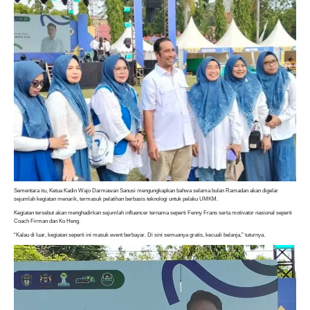
Sementara itu, Ketua Kadin Wajo Darmawan Sanusi mengungkapkan bahwa selama bulan Ramadan akan digelar
sejumlah kegiatan menarik, termasuk pelatihan berbasis teknologi untuk pelaku UMKM.
Kegiatan tersebut akan menghadirkan sejumlah influencer ternama seperti Fenny Frans serta motivator nasional seperti
Coach Firman dan Ko Heng.
“Kalau di luar, kegiatan seperti ini masuk event berbayar. Di sini semuanya gratis, kecuali belanja,” tuturnya.