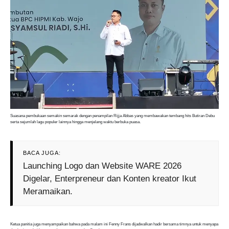
Suasana pembukaan semakin semarak dengan penampilan Rijja Abbas yang membawakan tembang hits Butiran Debu
serta sejumlah lagu populer lainnya hingga menjelang waktu berbuka puasa.
BACA JUGA:
Launching Logo dan Website WARE 2026
Digelar, Enterpreneur dan Konten kreator Ikut
Meramaikan.
Ketua panitia juga menyampaikan bahwa pada malam ini Fenny Frans dijadwalkan hadir bersama timnya untuk menyapa