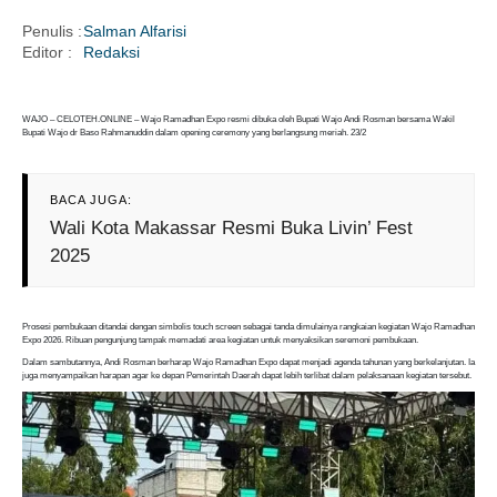
Penulis :
Salman Alfarisi
Editor :
Redaksi
i
WAJO – CELOTEH.ONLINE – Wajo Ramadhan Expo resmi dibuka oleh Bupati Wajo Andi Rosman bersama Wakil
Bupati Wajo dr Baso Rahmanuddin dalam opening ceremony yang berlangsung meriah. 23/2
BACA JUGA:
Wali Kota Makassar Resmi Buka Livin’ Fest
2025
Prosesi pembukaan ditandai dengan simbolis touch screen sebagai tanda dimulainya rangkaian kegiatan Wajo Ramadhan
Expo 2026. Ribuan pengunjung tampak memadati area kegiatan untuk menyaksikan seremoni pembukaan.
Dalam sambutannya, Andi Rosman berharap Wajo Ramadhan Expo dapat menjadi agenda tahunan yang berkelanjutan. Ia
juga menyampaikan harapan agar ke depan Pemerintah Daerah dapat lebih terlibat dalam pelaksanaan kegiatan tersebut.