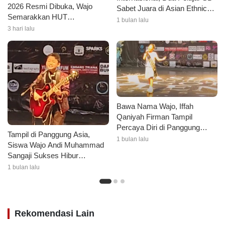
2026 Resmi Dibuka, Wajo
Sabet Juara di Asian Ethnic
Semarakkan HUT
Got Talent 2026
1 bulan lalu
Kemerdekaan dengan Ragam
3 hari lalu
Lomba dan Aksi Kebersihan
Bawa Nama Wajo, Iffah
Qaniyah Firman Tampil
Percaya Diri di Panggung
Tampil di Panggung Asia,
Asian Ethnic Got Talent 2026
1 bulan lalu
Siswa Wajo Andi Muhammad
Sangaji Sukses Hibur
Penonton di Jakarta
1 bulan lalu
Rekomendasi Lain