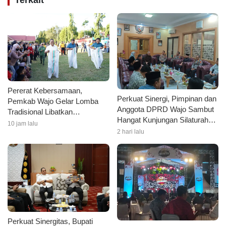
Terkait
Pererat Kebersamaan,
Perkuat Sinergi, Pimpinan dan
Pemkab Wajo Gelar Lomba
Anggota DPRD Wajo Sambut
Tradisional Libatkan
Hangat Kunjungan Silaturahmi
Forkopimda dan Masyarakat
10 jam lalu
Kapolres Wajo yang Baru
2 hari lalu
Perkuat Sinergitas, Bupati