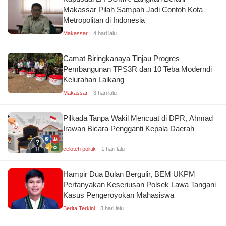
Makassar Pilah Sampah Jadi Contoh Kota
Metropolitan di Indonesia
Makassar
4 hari lalu
Camat Biringkanaya Tinjau Progres
Pembangunan TPS3R dan 10 Teba Moderndi
Kelurahan Laikang
Makassar
3 hari lalu
Pilkada Tanpa Wakil Mencuat di DPR, Ahmad
Irawan Bicara Pengganti Kepala Daerah
celoteh politik
1 hari lalu
Hampir Dua Bulan Bergulir, BEM UKPM
Pertanyakan Keseriusan Polsek Lawa Tangani
Kasus Pengeroyokan Mahasiswa
Berita Terkini
3 hari lalu