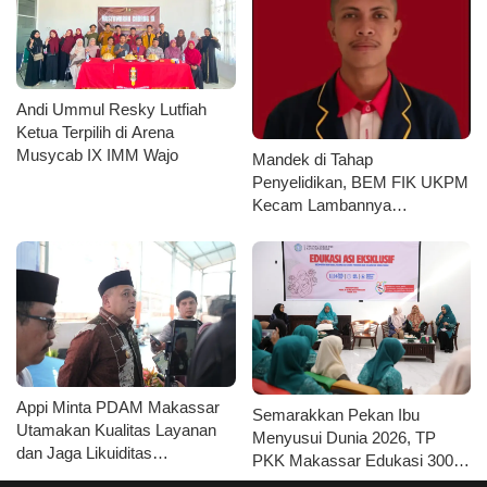
Andi Ummul Resky Lutfiah
Ketua Terpilih di Arena
Musycab IX IMM Wajo
Mandek di Tahap
Penyelidikan, BEM FIK UKPM
Kecam Lambannya
Penanganan Kasus
Pengeroyokan Ketuanya
Appi Minta PDAM Makassar
Semarakkan Pekan Ibu
Utamakan Kualitas Layanan
Menyusui Dunia 2026, TP
dan Jaga Likuiditas
PKK Makassar Edukasi 300
Perusahaan
Ibu Hamil dan Kader PKK