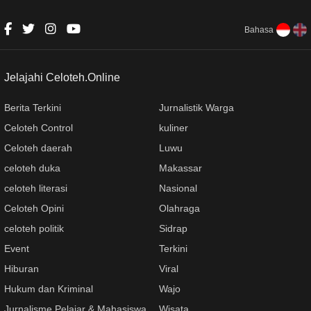
tentang ASI Eksklusif
Bahasa
Jelajahi Celoteh.Online
Berita Terkini
Jurnalistik Warga
Celoteh Control
kuliner
Celoteh daerah
Luwu
celoteh duka
Makassar
celoteh literasi
Nasional
Celoteh Opini
Olahraga
celoteh politik
Sidrap
Event
Terkini
Hiburan
Viral
Hukum dan Kriminal
Wajo
Jurnalisme Pelajar & Mahasiswa
Wisata