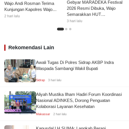
Gebyar MARADEKA Festival
Wajo Andi Rosman Terima
2026 Resmi Dibuka, Wajo
Kunjungan Kapolres Wajo
Semarakkan HUT
AKBP Douglas Mahendrajaya
2 hari lalu
Kemerdekaan dengan Ragam
3 hari lalu
Lomba dan Aksi Kebersihan
Rekomendasi Lain
Awali Tugas Di Polres Sidrap AKBP Indra
Waspada Sambangi Wakil Bupati
Sidrap
3 hari lalu
Aliyah Mustika Ilham Hadiri Forum Koordinasi
Nasional ADINKES, Dorong Penguatan
Kolaborasi Layanan Kesehatan
Makassar
2 hari lalu
Kapusdal LH SUMA: Langkah Berani