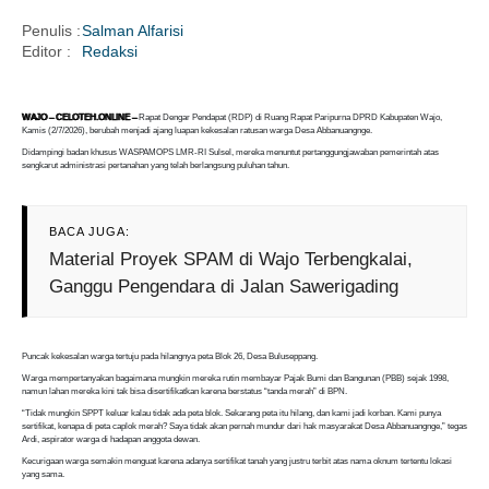
Penulis :
Salman Alfarisi
Editor :
Redaksi
i
WAJO – CELOTEH.ONLINE –
Rapat Dengar Pendapat (RDP) di Ruang Rapat Paripurna DPRD Kabupaten Wajo,
Kamis (2/7/2026), berubah menjadi ajang luapan kekesalan ratusan warga Desa Abbanuangnge.
Didampingi badan khusus WASPAMOPS LMR-RI Sulsel, mereka menuntut pertanggungjawaban pemerintah atas
sengkarut administrasi pertanahan yang telah berlangsung puluhan tahun.
BACA JUGA:
Material Proyek SPAM di Wajo Terbengkalai,
Ganggu Pengendara di Jalan Sawerigading
Puncak kekesalan warga tertuju pada hilangnya peta Blok 26, Desa Buluseppang.
Warga mempertanyakan bagaimana mungkin mereka rutin membayar Pajak Bumi dan Bangunan (PBB) sejak 1998,
namun lahan mereka kini tak bisa disertifikatkan karena berstatus “tanda merah” di BPN.
“Tidak mungkin SPPT keluar kalau tidak ada peta blok. Sekarang peta itu hilang, dan kami jadi korban. Kami punya
sertifikat, kenapa di peta caplok merah? Saya tidak akan pernah mundur dari hak masyarakat Desa Abbanuangnge,” tegas
Ardi, aspirator warga di hadapan anggota dewan.
Kecurigaan warga semakin menguat karena adanya sertifikat tanah yang justru terbit atas nama oknum tertentu lokasi
yang sama.