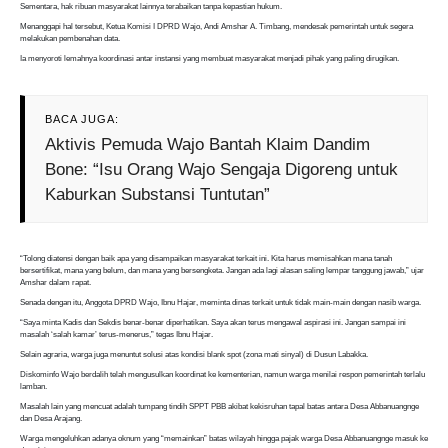
Sementara, hak ribuan masyarakat lainnya terabaikan tanpa kepastian hukum.
Menanggapi hal tersebut, Ketua Komisi I DPRD Wajo, Andi Amshar A. Timbang, mendesak pemerintah untuk segera
melakukan pembenahan data.
Ia menyoroti lemahnya koordinasi antar instansi yang membuat masyarakat menjadi pihak yang paling dirugikan.
BACA JUGA:
Aktivis Pemuda Wajo Bantah Klaim Dandim
Bone: “Isu Orang Wajo Sengaja Digoreng untuk
Kaburkan Substansi Tuntutan”
“Tolong diatensi dengan baik apa yang disampaikan masyarakat terkait ini. Kita harus memisahkan mana tanah
bersertifikat, mana yang belum, dan mana yang bersengketa. Jangan ada lagi alasan saling lempar tanggung jawab,” ujar
Amshar dalam rapat.
Senada dengan itu, Anggota DPRD Wajo, Ibnu Hajar, meminta dinas terkait untuk tidak main-main dengan nasib warga.
“Saya minta Kadis dan Sekdis benar-benar diperhatikan. Saya akan terus mengawal aspirasi ini. Jangan sampai ini
masalah ‘salah kamar’ terus-menerus,” tegas Ibnu Hajar.
Selain agraria, warga juga menuntut solusi atas kondisi blank spot (zona mati sinyal) di Dusun Labakka.
Diskominfo Wajo berdalih telah mengusulkan koordinat ke kementerian, namun warga menilai respon pemerintah terlalu
lamban.
Masalah lain yang mencuat adalah tumpang tindih SPPT PBB akibat kekisruhan tapal batas antara Desa Abbanuangnge
dan Desa Arajang.
Warga mengeluhkan adanya oknum yang “memainkan” batas wilayah hingga pajak warga Desa Abbanuangnge masuk ke