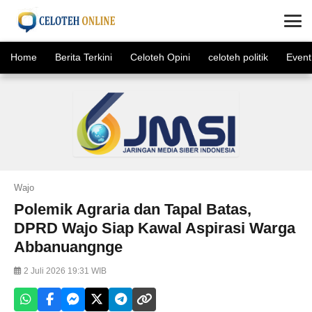
×
Home
Berita Terkini
Celoteh Opini
celoteh politik
Event
Wajo
Polemik Agraria dan Tapal Batas,
DPRD Wajo Siap Kawal Aspirasi Warga
Abbanuangnge
2 Juli 2026 19:31 WIB