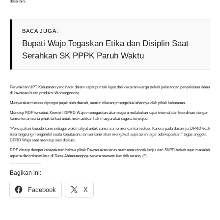
desa lain.
BACA JUGA:
Bupati Wajo Tegaskan Etika dan Disiplin Saat
Serahkan SK PPPK Paruh Waktu
Perwakilan UPT Kehutanan yang hadir dalam rapat pun tak luput dari cecaran warga terkait pelarangan pengelolaan lahan
di kawasan hutan produksi Worongporong.
Masyarakat merasa dipungut pajak oleh daerah, namun dilarang mengelola lahannya oleh pihak kehutanan.
Menutup RDP tersebut, Komisi I DPRD Wajo menegaskan akan segera melakukan rapat internal dan koordinasi dengan
kementerian serta pihak terkait untuk memastikan hak masyarakat segera terwujud.
“Percayakan kepada kami sebagai wakil rakyat untuk sama-sama mencarikan solusi. Karena pada dasarnya DPRD tidak
bisa langsung mengambil suatu keputusan, namun kami akan mengawal aspirasi ini agar ada kepastian,” tegas anggota
DPRD Wajo saat menutup sesi diskusi.
RDP ditutup dengan kesepakatan bahwa pihak Dewan akan terus memantau tindak lanjut dari SKPD terkait agar masalah
agraria dan infrastruktur di Desa Abbanuangnge segera menemukan titik terang. (*)
Bagikan ini:
Facebook
X