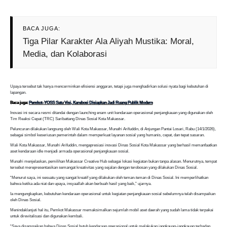
BACA JUGA:
Tiga Pilar Karakter Ala Aliyah Mustika: Moral,
Media, dan Kolaborasi
Upaya tersebut tak hanya mencerminkan efisiensi anggaran, tetapi juga menghadirkan solusi nyata bagi kebutuhan di
lapangan.
Baca juga:
Pemkot–YOSS Satu Visi, Karebosi Disiapkan Jadi Ruang Publik Modern
Inovasi ini secara resmi ditandai dengan launching enam unit kendaraan operasional penjangkauan yang digunakan oleh
Tim Reaksi Cepat (TRC) Saribattang Dinas Sosial Kota Makassar.
Peluncuran dilakukan langsung oleh Wali Kota Makassar, Munafri Arifuddin, di Anjungan Pantai Losari, Rabu (14/1/2026),
sebagai simbol keseriusan pemerintah dalam memperkuat layanan sosial yang humanis, cepat, dan tepat sasaran.
Wali Kota Makassar, Munafri Arifuddin, mengapresiasi inovasi Dinas Sosial Kota Makassar yang berhasil memanfaatkan
aset kendaraan idle menjadi armada operasional penjangkauan sosial.
Munafri menjelaskan, pemilihan Makassar Creative Hub sebagai lokasi kegiatan bukan tanpa alasan. Menurutnya, tempat
tersebut merepresentasikan semangat kreativitas yang sejalan dengan terobosan yang dilakukan Dinas Sosial.
“Menurut saya, ini sesuatu yang sangat kreatif yang dilakukan oleh teman-teman di Dinas Sosial. Ini memperlihatkan
bahwa ketika ada niat dan upaya, insyaallah akan berbuah hasil yang baik,” ujarnya.
Ia mengungkapkan, kebutuhan kendaraan operasional untuk kegiatan penjangkauan sosial sebelumnya telah disampaikan
oleh Dinas Sosial.
Menindaklanjuti hal itu, Pemkot Makassar memaksimalkan sejumlah mobil aset daerah yang sudah lama tidak terpakai
untuk direvitalisasi dan digunakan kembali.
“Saya disampaikan bahwa Dinas Sosial butuh kendaraan operasional untuk melakukan jangkauan-jangkauan terhadap