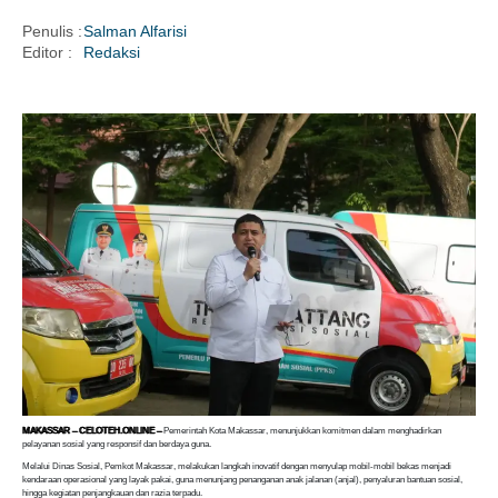
Penulis :
Salman Alfarisi
Editor :
Redaksi
i
MAKASSAR – CELOTEH.ONLINE –
Pemerintah Kota Makassar, menunjukkan komitmen dalam menghadirkan
pelayanan sosial yang responsif dan berdaya guna.
Melalui Dinas Sosial, Pemkot Makassar, melakukan langkah inovatif dengan menyulap mobil-mobil bekas menjadi
kendaraan operasional yang layak pakai, guna menunjang penanganan anak jalanan (anjal), penyaluran bantuan sosial,
hingga kegiatan penjangkauan dan razia terpadu.