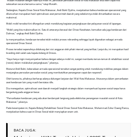
“Mudah-mudahan dengan hadirnya mobil ini, persoalan-persoalan sosial di Kota Makassar bisa lebih cepat kita
selesaikan secara bersama-sama,” tutup Munafri.
Sedangkan, Kepala Dinas Sosial Kota Makassar, Andi Bukti Djufrie, menjelaskan bahwa kendaraan operasional yang
diluncurkan merupakan hasil optimalisasi aset pemerintah daerah yang sebelumnya tidak dimanfaatkan secara
maksimal.
Mobil-mobil tersebut kini difungsikan untuk mendukung kegiatan penjangkauan dan pelayanan sosial di lapangan.
“Mobil yang kita maksimalkan ini. Satu di antaranya berasal dari Dinas Kesehatan, kemudian ada juga kendaraan dari
Dalmas,” ungkap Andi Bukti Djufrie.
Ia menyampaikan, kendaraan tersebut telah melalui proses rebranding sehingga layak digunakan sebagai armada
operasional Dinas Sosial.
Proses tersebut sepenuhnya didukung dari sisi anggaran oleh pihak internal yang terlibat. Lanjut dia, ini merupakan hasil
branding oleh salah satu kepala bidang di Dinsos.
“Saya hanya ingin menyampaikan bahwa dengan adanya mobil ini, sangat membantu teman-teman di rehabilitasi sosial
(resos) dalam melakukan penjangkauan,” jelasnya.
Menurut Andi Bukti, keberadaan armada operasional tersebut sangat penting untuk mendukung mobilitas petugas dalam
menjangkau persoalan-persoalan sosial yang membutuhkan penanganan cepat dan responsif.
Oleh karena itu, pihaknya berharap adanya dukungan lanjutan dari Wali Kota Makassar, khususnya dalam pemanfaatan
aset kendaraan lain yang masih berstatus idle.
Dia menegaskan, optimalisasi aset daerah menjadi langkah strategis dalam memperkuat layanan sosial tanpa harus
bergantung pada anggaran besar.
“Pemanfaatan kendaraan yang ada akan berdampak langsung pada efektivitas penanganan masalah sosial di Kota
Makassar,” jelasnya.
Pada kesempatan ini, Kepala Bidang Rehabilitasi Sosial Dinas Sosial Kota Makassar, Muhammad Zuhur Daeng Ranca,
menjelaskan bahwa saat ini Dinas Sosial telah menyiapkan enam unit.
BACA JUGA: