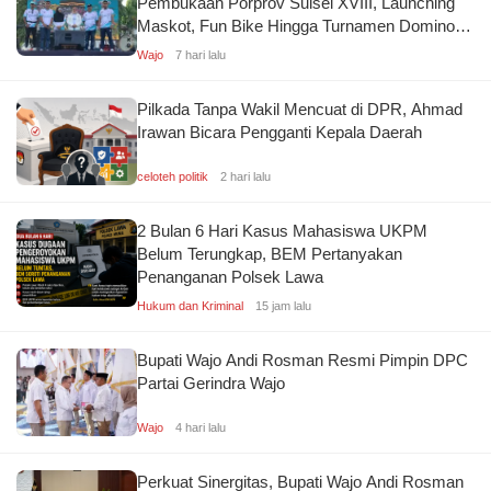
Pembukaan Porprov Sulsel XVIII, Launching
Maskot, Fun Bike Hingga Turnamen Domino
Kolaborasi KONI
Wajo
7 hari lalu
Pilkada Tanpa Wakil Mencuat di DPR, Ahmad
Irawan Bicara Pengganti Kepala Daerah
celoteh politik
2 hari lalu
2 Bulan 6 Hari Kasus Mahasiswa UKPM
Belum Terungkap, BEM Pertanyakan
Penanganan Polsek Lawa
Hukum dan Kriminal
15 jam lalu
Bupati Wajo Andi Rosman Resmi Pimpin DPC
Partai Gerindra Wajo
Wajo
4 hari lalu
Perkuat Sinergitas, Bupati Wajo Andi Rosman