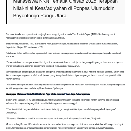
Mahasiswa KKN Tematik Unisad 2025 Terapkan
Nilai-nilai Keas’adiyahan di Ponpes Ulumuddin
Boyontongo Parigi Utara
Dimana, kendaraan operasional penjangkauan yang digunakan oleh Tim Reaksi Cepat (TRC) Saribattang untuk
menangani berbagai persoalan sosial di tengah masyarakat.
Zuhur mengungkapkan, TRC Saribattang merupakan tim gabungan yang melibatkan Dinas Sosial Kota Makassar,
Kepolisian, Satpol PP, serta unsur TNI.
Kolaborasi lintas sektor ini bertujuan untuk memastikan penanganan masalah sosial berjalan cepat, terpadu, dan tepat
sasaran.
“Enam unit kendaraan operasional ini digunakan untuk melakukan peninjauan langsung di lapangan berdasarkan laporan
warga terkait permasalahan sosial yang terjadi di masyarakat,” kata Zuhur.
Ia menjelaskan, penjangkauan dilakukan dengan mengacu pada laporan yang masuk melalui aplikasi Lontara. Salah satu
fokus utama penanganan adalah anak jalanan yang kerap beraktivitas di persimpangan lampu merah maupun titik-titik
rawan lainnya.
“Misalnya ada laporan anak jalanan yang berkeliaran di lampu merah, maka tim kami langsung melakukan penjangkauan
ke titik yang dilaporkan melalui aplikasi Lontara,” jelasnya.
Baca juga:
Makassar Kota Multikultural, Appi Minta Semua Pihak Jaga Keberagaman
Selain anak jalanan, TRC Saribattang juga melakukan penanganan terhadap kelompok rentan lainnya, seperti orang
terlantar dan lanjut usia yang tidak memiliki keluarga atau tempat tinggal.
” Tim kami tidak hanya melakukan peninjauan, tetapi juga mengidentifikasi permasalahan yang ada di lapangan,”
ungkapnya.
“Jika yang dibutuhkan bersifat mendesak seperti makanan, maka langsung kami bantu,” lanjut dia.
Mantan Kabag Protokol Pemkot Makassar ini menambahkan, penanganan dilakukan secara kolaboratif dengan berbagai
pihak, termasuk pemanfaatan fasilitas penampungan milik Kementerian Sosial yang berada di Kota Makassar.