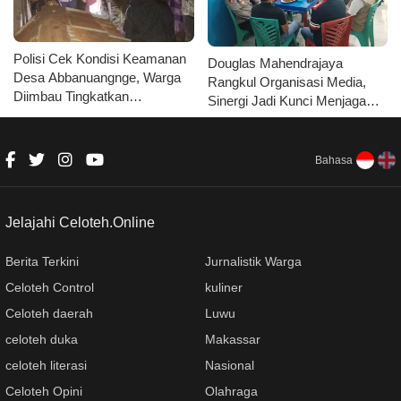
Polisi Cek Kondisi Keamanan
Douglas Mahendrajaya
Desa Abbanuangnge, Warga
Rangkul Organisasi Media,
Diimbau Tingkatkan
Sinergi Jadi Kunci Menjaga
Kewaspadaan
Kondusivitas Wajo
Bahasa
Jelajahi Celoteh.Online
Berita Terkini
Jurnalistik Warga
Celoteh Control
kuliner
Celoteh daerah
Luwu
celoteh duka
Makassar
celoteh literasi
Nasional
Celoteh Opini
Olahraga