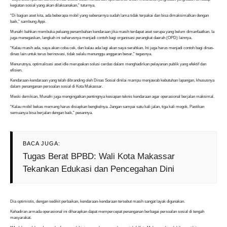
kegiatan sosial yang akan dilaksanakan,” tuturnya.
“Di bagian aset kita, ada beberapa mobil yang sebenarnya sudah lama tidak terpakai dan bisa dimaksimalkan dengan
baik,” sambung Appi.
Munafri bahkan membuka peluang penambahan kendaraan jika masih terdapat aset serupa yang belum dimanfaatkan. Ia
juga menegaskan, langkah ini seharusnya menjadi contoh bagi organisasi perangkat daerah (OPD) lainnya.
“Kalau masih ada, saya akan coba cek, dan kalau ada lagi akan saya serahkan. Ini juga harus menjadi contoh bagi dinas-
dinas lain untuk terus berinovasi, tidak selalu menunggu anggaran besar,” tegasnya.
Menurutnya, optimalisasi aset idle merupakan solusi cerdas dalam menghadirkan pelayanan publik yang efektif dan
efisien.
Kendaraan-kendaraan yang telah dibranding oleh Dinas Sosial dinilai mampu menjawab kebutuhan lapangan, khususnya
dalam penanganan persoalan sosial di Kota Makassar.
Meski demikian, Munafri juga mengingatkan pentingnya kesiapan teknis kendaraan agar operasional berjalan maksimal.
“Kalau mobil bekas memang harus disiapkan bengkelnya. Jangan sampai satu kali jalan, tiga kali mogok. Pastikan
semuanya bisa berjalan dengan baik,” pesannya.
BACA JUGA:
Tugas Berat BPBD: Wali Kota Makassar
Tekankan Edukasi dan Pencegahan Dini
Dia optimistis, dengan sedikit perbaikan, kendaraan-kendaraan tersebut masih sangat layak digunakan.
Kehadiran armada operasional ini diharapkan dapat mempercepat penanganan berbagai persoalan sosial di tengah
masyarakat.