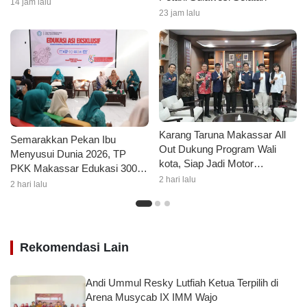
Inklusif dan Berkeadilan
14 jam lalu
23 jam lalu
Karang Taruna Makassar All
Semarakkan Pekan Ibu
Out Dukung Program Wali
Menyusui Dunia 2026, TP
kota, Siap Jadi Motor
PKK Makassar Edukasi 300
Penggerak Pilah Sampah
2 hari lalu
Ibu Hamil dan Kader PKK
2 hari lalu
tentang ASI Eksklusif
Rekomendasi Lain
Andi Ummul Resky Lutfiah Ketua Terpilih di
Arena Musycab IX IMM Wajo