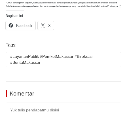
“Untuk penanganan lanjutan, kami juga berkolaborasi dengan penampungan yang ada di bawah Kementerian Sosial di
Kota Makassar, sehingga perhatian dan perlindungan terhadap warga yang membutuhkan bisa lebih optimal,” tutupnya. (*)
Bagikan ini:
Facebook
X
Tags:
#LayananPublik #PemkotMakassar #Birokrasi
#BeritaMakassar
Komentar