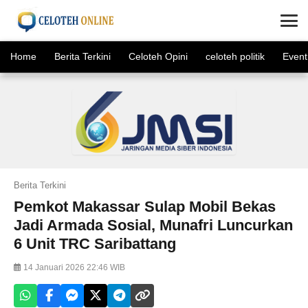
×
Home
Berita Terkini
Celoteh Opini
celoteh politik
Event
Berita Terkini
Pemkot Makassar Sulap Mobil Bekas
Jadi Armada Sosial, Munafri Luncurkan
6 Unit TRC Saribattang
14 Januari 2026 22:46 WIB