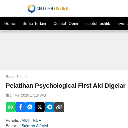
Home
Berita Terkini
Celoteh Opini
celoteh politik
Event
Berita Terkini
Pelatihan Psychological First Aid Digel
14 Mei 2026 17:18 WIB
Penulis :
MUH. NUR
Editor :
Salman Alfarisi