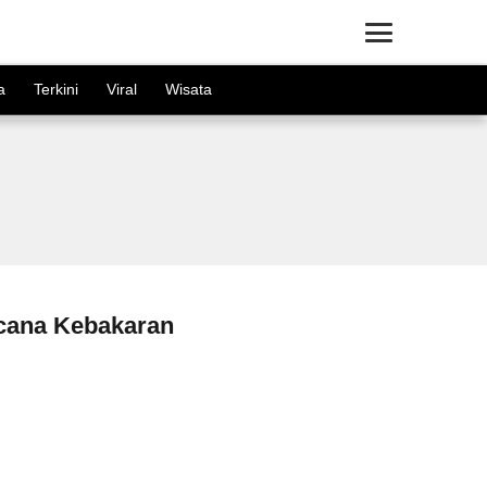
×
a
Terkini
Viral
Wisata
ncana Kebakaran