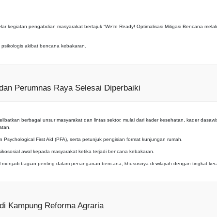
ar kegiatan pengabdian masyarakat bertajuk “We’re Ready! Optimalisasi Mitigasi Bencana melal
psikologis akibat bencana kebakaran.
dan Perumnas Raya Selesai Diperbaiki
libatkan berbagai unsur masyarakat dan lintas sektor, mulai dari kader kesehatan, kader das
atan.
sychological First Aid (PFA), serta petunjuk pengisian format kunjungan rumah.
kososial awal kepada masyarakat ketika terjadi bencana kebakaran.
 menjadi bagian penting dalam penanganan bencana, khususnya di wilayah dengan tingkat kera
adi Kampung Reforma Agraria