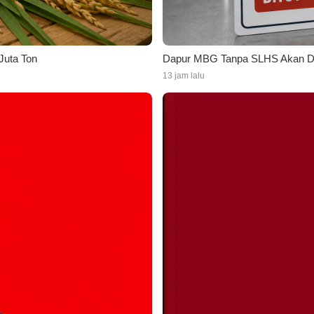
Juta Ton
Dapur MBG Tanpa SLHS Akan Di
13 jam lalu