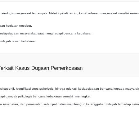
psikologis masyarakat terdampak. Melalui pelatihan ini, kami berharap masyarakat memiliki k
aan kegiatan tersebut.
n kesiapsiagaan masyarakat saat menghadapi bencana kebakaran.
 wilayah rawan kebakaran.
i Terkait Kasus Dugaan Pemerkosaan
si suportif, identifikasi stres psikologis, hingga edukasi kesiapsiagaan bencana kepada masyarak
adapi dampak psikologis bencana kebakaran semakin meningkat.
naga kesehatan, dan pemerintah setempat dalam membangun ketangguhan wilayah terhadap risiko