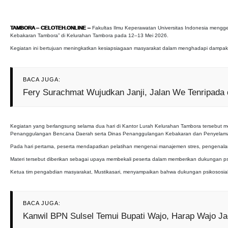
TAMBORA – CELOTEH.ONLINE –
Fakultas Ilmu Keperawatan Universitas Indonesia menggel
Kebakaran Tambora” di Kelurahan Tambora pada 12–13 Mei 2026.
Kegiatan ini bertujuan meningkatkan kesiapsiagaan masyarakat dalam menghadapi dampak 
BACA JUGA:
Fery Surachmat Wujudkan Janji, Jalan We Tenripada 
Kegiatan yang berlangsung selama dua hari di Kantor Lurah Kelurahan Tambora tersebut me
Penanggulangan Bencana Daerah serta Dinas Penanggulangan Kebakaran dan Penyelam
Pada hari pertama, peserta mendapatkan pelatihan mengenai manajemen stres, pengenalan P
Materi tersebut diberikan sebagai upaya membekali peserta dalam memberikan dukungan psi
Ketua tim pengabdian masyarakat, Mustikasari, menyampaikan bahwa dukungan psikososial
BACA JUGA:
Kanwil BPN Sulsel Temui Bupati Wajo, Harap Wajo J