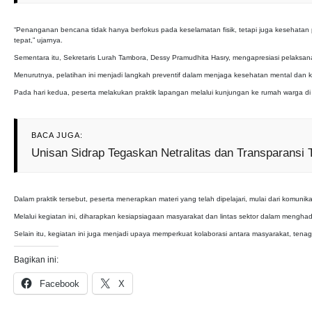
“Penanganan bencana tidak hanya berfokus pada keselamatan fisik, tetapi juga kesehatan 
tepat,” ujarnya.
Sementara itu, Sekretaris Lurah Tambora, Dessy Pramudhita Hasry, mengapresiasi pelaksan
Menurutnya, pelatihan ini menjadi langkah preventif dalam menjaga kesehatan mental da
Pada hari kedua, peserta melakukan praktik lapangan melalui kunjungan ke rumah warga di
BACA JUGA:
Unisan Sidrap Tegaskan Netralitas dan Transparans
Dalam praktik tersebut, peserta menerapkan materi yang telah dipelajari, mulai dari komunika
Melalui kegiatan ini, diharapkan kesiapsiagaan masyarakat dan lintas sektor dalam mengh
Selain itu, kegiatan ini juga menjadi upaya memperkuat kolaborasi antara masyarakat, te
Bagikan ini:
Facebook
X