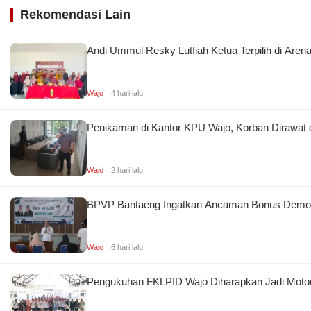
Rekomendasi Lain
Andi Ummul Resky Lutfiah Ketua Terpilih di Are
Wajo
4 hari lalu
Penikaman di Kantor KPU Wajo, Korban Dirawat
Wajo
2 hari lalu
BPVP Bantaeng Ingatkan Ancaman Bonus Demogra
Wajo
6 hari lalu
Pengukuhan FKLPID Wajo Diharapkan Jadi Motor