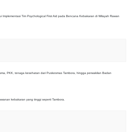
i
ui Implementasi Tim Psychological First Aid pada Bencana Kebakaran di Wilayah Rawan
awisma, PKK, tenaga kesehatan dari Puskesmas Tambora, hingga perwakilan Badan
wanan kebakaran yang tinggi seperti Tambora.