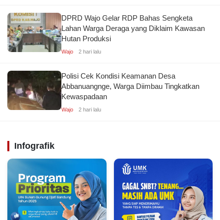
DPRD Wajo Gelar RDP Bahas Sengketa
Lahan Warga Deraga yang Diklaim Kawasan
Hutan Produksi
Wajo
2 hari lalu
Polisi Cek Kondisi Keamanan Desa
Abbanuangnge, Warga Diimbau Tingkatkan
Kewaspadaan
Wajo
2 hari lalu
Infografik