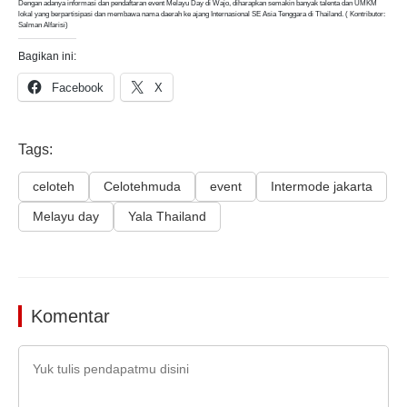
Dengan adanya informasi dan pendaftaran event Melayu Day di Wajo, diharapkan semakin banyak talenta dan UMKM
lokal yang berpartisipasi dan membawa nama daerah ke ajang Internasional SE Asia Tenggara di Thailand. ( Kontributor:
Salman Alfarisi)
Bagikan ini:
Facebook
X
Tags:
celoteh
Celotehmuda
event
Intermode jakarta
Melayu day
Yala Thailand
Komentar