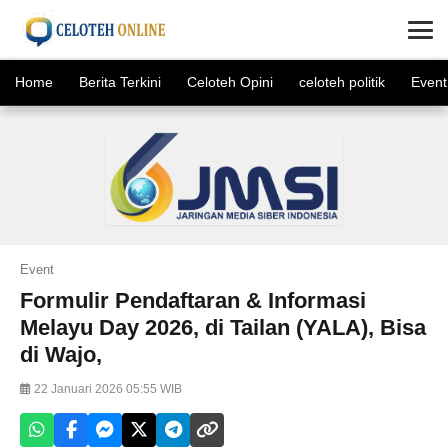
×
Home
Berita Terkini
Celoteh Opini
celoteh politik
Event
Event
Formulir Pendaftaran & Informasi
Melayu Day 2026, di Tailan (YALA), Bisa
di Wajo,
22 Januari 2026 05:55 WIB