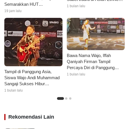
Semarakkan HUT
Got Talent 2026
1 bulan lalu
Kemerdekaan dengan Ragam
19 jam lalu
Lomba dan Aksi Kebersihan
Bawa Nama Wajo, Iffah
Qaniyah Firman Tampil
Percaya Diri di Panggung
Tampil di Panggung Asia,
Asian Ethnic Got Talent 2026
1 bulan lalu
Siswa Wajo Andi Muhammad
Sangaji Sukses Hibur
Penonton di Jakarta
1 bulan lalu
Rekomendasi Lain