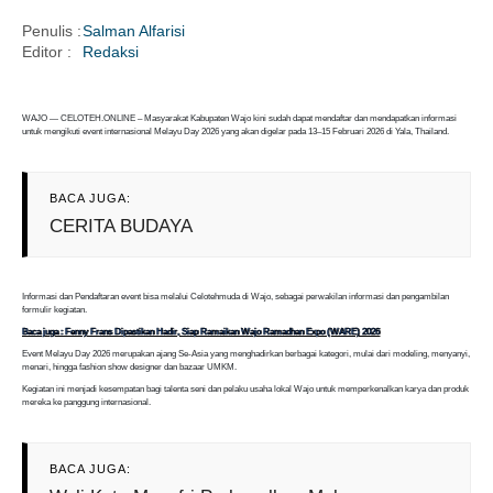
Penulis :
Salman Alfarisi
Editor :
Redaksi
i
WAJO — CELOTEH.ONLINE – Masyarakat Kabupaten Wajo kini sudah dapat mendaftar dan mendapatkan informasi
untuk mengikuti event internasional Melayu Day 2026 yang akan digelar pada 13–15 Februari 2026 di Yala, Thailand.
BACA JUGA:
CERITA BUDAYA
Informasi dan Pendaftaran event bisa melalui Celotehmuda di Wajo, sebagai perwakilan informasi dan pengambilan
formulir kegiatan.
Baca juga : Fenny Frans Dipastikan Hadir, Siap Ramaikan Wajo Ramadhan Expo (WARE) 2026
Event Melayu Day 2026 merupakan ajang Se-Asia yang menghadirkan berbagai kategori, mulai dari modeling, menyanyi,
menari, hingga fashion show designer dan bazaar UMKM.
Kegiatan ini menjadi kesempatan bagi talenta seni dan pelaku usaha lokal Wajo untuk memperkenalkan karya dan produk
mereka ke panggung internasional.
BACA JUGA: