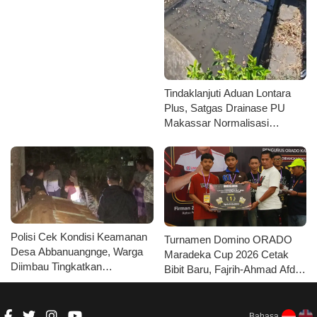
Tindaklanjuti Aduan Lontara
Plus, Satgas Drainase PU
Makassar Normalisasi
Saluran Kanal
Polisi Cek Kondisi Keamanan
Turnamen Domino ORADO
Desa Abbanuangnge, Warga
Maradeka Cup 2026 Cetak
Diimbau Tingkatkan
Bibit Baru, Fajrih-Ahmad Afdal
Kewaspadaan
Mustajar Juara Kategori Junior
Bahasa