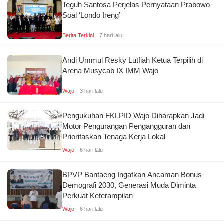
Teguh Santosa Perjelas Pernyataan Prabowo
Soal ‘Londo Ireng’
Berita Terkini
7 hari lalu
Andi Ummul Resky Lutfiah Ketua Terpilih di
Arena Musycab IX IMM Wajo
Wajo
3 hari lalu
Pengukuhan FKLPID Wajo Diharapkan Jadi
Motor Pengurangan Pengangguran dan
Prioritaskan Tenaga Kerja Lokal
Wajo
6 hari lalu
BPVP Bantaeng Ingatkan Ancaman Bonus
Demografi 2030, Generasi Muda Diminta
Perkuat Keterampilan
Wajo
6 hari lalu