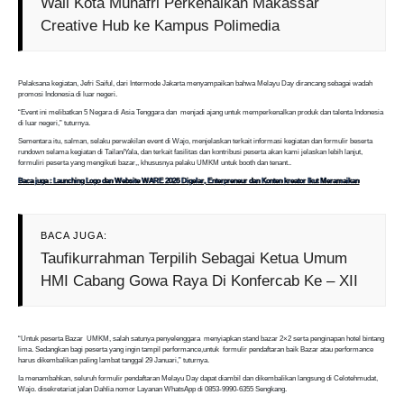
Wali Kota Munafri Perkenalkan Makassar
Creative Hub ke Kampus Polimedia
Pelaksana kegiatan, Jefri Saiful, dari Intermode Jakarta menyampaikan bahwa Melayu Day dirancang sebagai wadah
promosi Indonesia di luar negeri.
“Event ini melibatkan 5 Negara di Asia Tenggara dan menjadi ajang untuk memperkenalkan produk dan talenta Indonesia
di luar negeri,” tuturnya.
Sementara itu, salman, selaku perwakilan event di Wajo, menjelaskan terkait informasi kegiatan dan formulir beserta
rundown selama kegiatan di Tailan/Yala, dan terkait fasilitas dan kontribusi peserta akan kami jelaskan lebih lanjut,
formuliri peserta yang mengikuti bazar,, khususnya pelaku UMKM untuk booth dan tenant..
Baca juga : Launching Logo dan Website WARE 2026 Digelar, Enterpreneur dan Konten kreator Ikut Meramaikan
BACA JUGA:
Taufikurrahman Terpilih Sebagai Ketua Umum
HMI Cabang Gowa Raya Di Konfercab Ke – XII
“Untuk peserta Bazar UMKM, salah satunya penyelenggara menyiapkan stand bazar 2×2 serta penginapan hotel bintang
lima. Sedangkan bagi peserta yang ingin tampil performance,untuk formulir pendaftaran baik Bazar atau performance
harus dikembalikan paling lambat tanggal 29 Januari,” tuturnya.
Ia menambahkan, seluruh formulir pendaftaran Melayu Day dapat diambil dan dikembalikan langsung di Celotehmudat,
Wajo. disekretariat jalan Dahlia nomor Layanan WhatsApp di 0853-9990-6355 Sengkang.