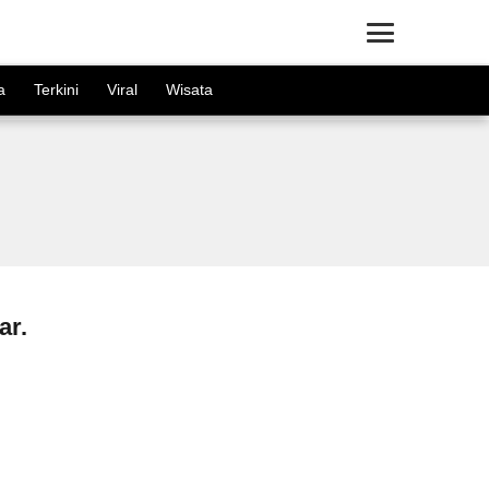
×
a
Terkini
Viral
Wisata
ar.