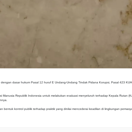
dengan dasar hukum Pasal 12 huruf E Undang-Undang Tindak Pidana Korupsi, Pasal 423 KUHP,
i Manusia Republik Indonesia untuk melakukan evaluasi menyeluruh terhadap Kepala Rutan (
annya.
 bentuk kontrol publik terhadap praktik yang dinilai mencederai keadilan di lingkungan pemasy