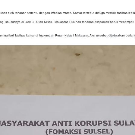
es oleh tahanan tertentu dengan imbalan materi. Kamar tersebut diduga memiliki fasilitas leb
ang, khususnya di Blok B Rutan Kelas I Makassar. Puluhan tahanan dilaporkan harus menempati 
jual-beli fasilitas kamar di lingkungan Rutan Kelas I Makassar. Aksi tersebut dijadwalkan berla