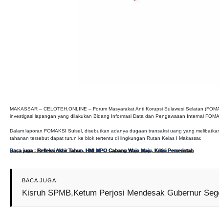
MAKASSAR – CELOTEH.ONLINE – Forum Masyarakat Anti Korupsi Sulawesi Selatan (FOMAKSI Su
investigasi lapangan yang dilakukan Bidang Informasi Data dan Pengawasan Internal FOM
Dalam laporan FOMAKSI Sulsel, disebutkan adanya dugaan transaksi uang yang melibatkan
tahanan tersebut dapat turun ke blok tertentu di lingkungan Rutan Kelas I Makassar.
Baca juga : Refleksi Akhir Tahun, HMI MPO Cabang Wajo Maju, Kritisi Pemerintah
BACA JUGA:
Kisruh SPMB,Ketum Perjosi Mendesak Gubernur Seg