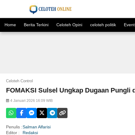
Home
Berita Terkini
Celoteh Opini
celoteh politik
Event
Celoteh Control
FOMAKSI Sulsel Ungkap Dugaan Pungli da
4 Januari 2026 16:09 WIB
Penulis :
Salman Alfarisi
Editor :
Redaksi