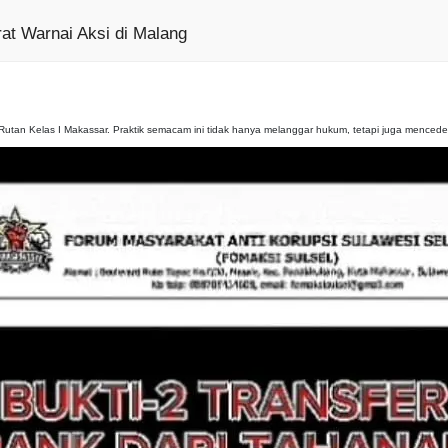
at Warnai Aksi di Malang
 di Rutan Kelas I Makassar. Praktik semacam ini tidak hanya melanggar hukum, tetapi juga menced