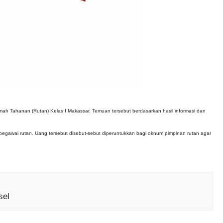
ah Tahanan (Rutan) Kelas I Makassar. Temuan tersebut berdasarkan hasil informasi dan
gawai rutan. Uang tersebut disebut-sebut diperuntukkan bagi oknum pimpinan rutan agar
sel