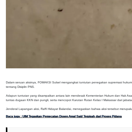
Dalam seruan aksinya, FOMAKSI Sulsel mengangkat tuntutan penegakan supremasi hukum 
tentang Disiplin PNS.
Adapun tuntutan yang disampaikan antara lain mendesak Kementerian Hukum dan Hak Asas
tuntas dugaan KKN dan pungli, serta mencopot Karutan Rutan Kelas I Makassar dari jabat
Jenderal Lapangan aksi, Raffi Hidayat Balandai, menegaskan bahwa aksi tersebut merupakan
Baca juga : UIM Tegaskan Pemecatan Dosen Amal Said Terpisah dari Proses Pidana