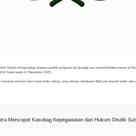
lsel) mengungkap dugaan praktik pungutan liar (pungli) dan jual-beli fasilitas kamar di Rum
AKSI Sulsel pada 12 Desember 2025.
 seorang tahanan atas nama Ambo Ulang, yang diduga membayar Rp8 juta kepada salah satu pe
era Mencopot Kasubag Kepegawaian dan Hukum Disdik Sul