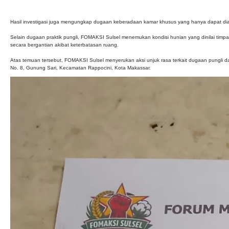
Hasil investigasi juga mengungkap dugaan keberadaan kamar khusus yang hanya dapat diaks
Selain dugaan praktik pungli, FOMAKSI Sulsel menemukan kondisi hunian yang dinilai timp
secara bergantian akibat keterbatasan ruang.
Atas temuan tersebut, FOMAKSI Sulsel menyerukan aksi unjuk rasa terkait dugaan pungli dan 
No. 8, Gunung Sari, Kecamatan Rappocini, Kota Makassar.