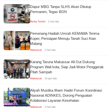
Dapur MBG Tanpa SLHS Akan Ditutup
Permanen, Tegas BGN
Berita Terkini
2 hari lalu
Pemenang Hadiah Umrah KEMAWA Terima
Koper, Persiapan Menuju Tanah Suci Kian
Matang
Makassar
2 hari lalu
Karang Taruna Makassar All Out Dukung
Program Wali kota, Siap Jadi Motor Penggerak
Pilah Sampah
Makassar
16 jam lalu
Aliyah Mustika Ilham Hadiri Forum Koordinasi
Nasional ADINKES, Dorong Penguatan
Kolaborasi Layanan Kesehatan
Makassar
2 hari lalu