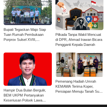
Bupati Tegaskan Wajo Siap
Pilkada Tanpa Wakil Mencuat
Tuan Rumah Pembukaan
di DPR, Ahmad Irawan Bicara
Porprov Sulsel XVIII,
Pengganti Kepala Daerah
Launching Maskot, Fun Bike
Hingga Turnamen Domino
Kolaborasi KONI
Pemenang Hadiah Umrah
KEMAWA Terima Koper,
Hampir Dua Bulan Bergulir,
Persiapan Menuju Tanah Suci
BEM UKPM Pertanyakan
Kian Matang
Keseriusan Polsek Lawa
Tangani Kasus Pengeroyokan