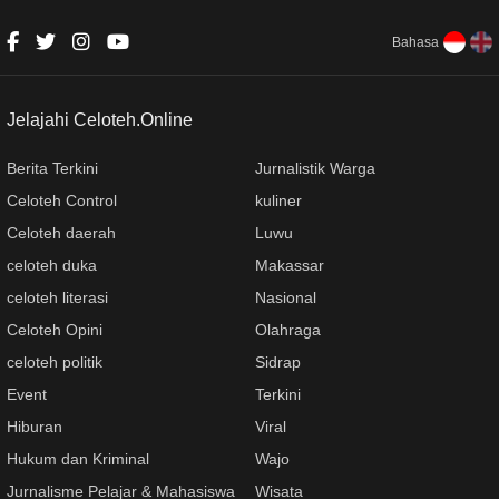
Mahasiswa
Bahasa
Jelajahi Celoteh.Online
Berita Terkini
Jurnalistik Warga
Celoteh Control
kuliner
Celoteh daerah
Luwu
celoteh duka
Makassar
celoteh literasi
Nasional
Celoteh Opini
Olahraga
celoteh politik
Sidrap
Event
Terkini
Hiburan
Viral
Hukum dan Kriminal
Wajo
Jurnalisme Pelajar & Mahasiswa
Wisata