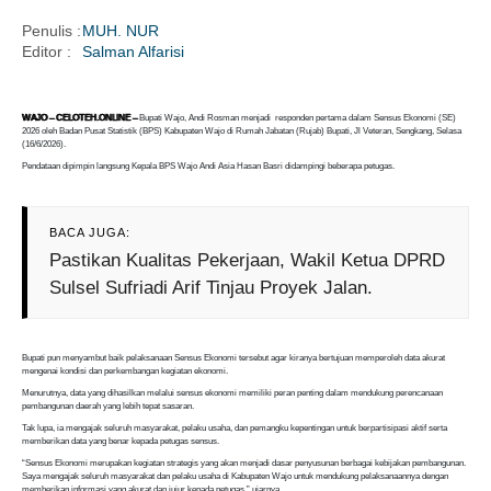
Penulis :
MUH. NUR
Editor :
Salman Alfarisi
i
WAJO – CELOTEH.ONLINE –
Bupati Wajo, Andi Rosman menjadi responden pertama dalam Sensus Ekonomi (SE)
2026 oleh Badan Pusat Statistik (BPS) Kabupaten Wajo di Rumah Jabatan (Rujab) Bupati, Jl Veteran, Sengkang, Selasa
(16/6/2026).
Pendataan dipimpin langsung Kepala BPS Wajo Andi Asia Hasan Basri didampingi beberapa petugas.
BACA JUGA:
Pastikan Kualitas Pekerjaan, Wakil Ketua DPRD
Sulsel Sufriadi Arif Tinjau Proyek Jalan.
Bupati pun menyambut baik pelaksanaan Sensus Ekonomi tersebut agar kiranya bertujuan memperoleh data akurat
mengenai kondisi dan perkembangan kegiatan ekonomi.
Menurutnya, data yang dihasilkan melalui sensus ekonomi memiliki peran penting dalam mendukung perencanaan
pembangunan daerah yang lebih tepat sasaran.
Tak lupa, ia mengajak seluruh masyarakat, pelaku usaha, dan pemangku kepentingan untuk berpartisipasi aktif serta
memberikan data yang benar kepada petugas sensus.
“Sensus Ekonomi merupakan kegiatan strategis yang akan menjadi dasar penyusunan berbagai kebijakan pembangunan.
Saya mengajak seluruh masyarakat dan pelaku usaha di Kabupaten Wajo untuk mendukung pelaksanaannya dengan
memberikan informasi yang akurat dan jujur kepada petugas,” ujarnya.