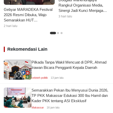
Rangkul Organisasi Media,
Gebyar MARADEKA Festival
Sinergi Jadi Kunci Menjaga
2026 Resmi Dibuka, Wajo
Kondusivitas Wajo
3 hari lalu
Semarakkan HUT
Kemerdekaan dengan Ragam
2 hari lalu
Lomba dan Aksi Kebersihan
Rekomendasi Lain
Pilkada Tanpa Wakil Mencuat di DPR, Ahmad
Irawan Bicara Pengganti Kepala Daerah
celoteh politik
13 jam lalu
Semarakkan Pekan Ibu Menyusui Dunia 2026,
TP PKK Makassar Edukasi 300 Ibu Hamil dan
Kader PKK tentang ASI Eksklusif
Makassar
16 jam lalu