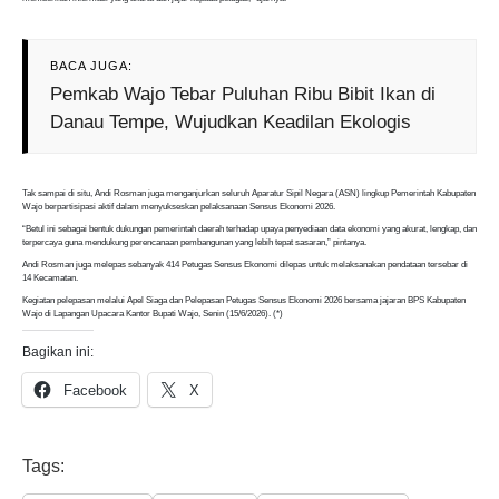
BACA JUGA:
Pemkab Wajo Tebar Puluhan Ribu Bibit Ikan di
Danau Tempe, Wujudkan Keadilan Ekologis
Tak sampai di situ, Andi Rosman juga menganjurkan seluruh Aparatur Sipil Negara (ASN) lingkup Pemerintah Kabupaten
Wajo berpartisipasi aktif dalam menyukseskan pelaksanaan Sensus Ekonomi 2026.
“Betul ini sebagai bentuk dukungan pemerintah daerah terhadap upaya penyediaan data ekonomi yang akurat, lengkap, dan
terpercaya guna mendukung perencanaan pembangunan yang lebih tepat sasaran,” pintanya.
Andi Rosman juga melepas sebanyak 414 Petugas Sensus Ekonomi dilepas untuk melaksanakan pendataan tersebar di
14 Kecamatan.
Kegiatan pelepasan melalui Apel Siaga dan Pelepasan Petugas Sensus Ekonomi 2026 bersama jajaran BPS Kabupaten
Wajo di Lapangan Upacara Kantor Bupati Wajo, Senin (15/6/2026). (*)
Bagikan ini:
Facebook
X
Tags: