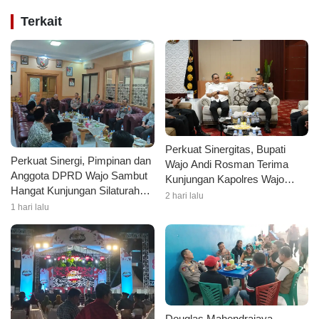
Terkait
Perkuat Sinergitas, Bupati
Perkuat Sinergi, Pimpinan dan
Wajo Andi Rosman Terima
Anggota DPRD Wajo Sambut
Kunjungan Kapolres Wajo
Hangat Kunjungan Silaturahmi
AKBP Douglas Mahendrajaya
2 hari lalu
Kapolres Wajo yang Baru
1 hari lalu
Douglas Mahendrajaya