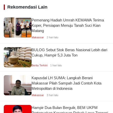
Rekomendasi Lain
Pemenang Hadiah Umrah KEMAWA Terima
Koper, Persiapan Menuju Tanah Suci Kian
Matang
Makassar
2 hari lalu
BULOG Sebut Stok Beras Nasional Lebih dari
Cukup, Hampir 5,3 Juta Ton
Berita Terkini
1 hari lalu
Kapusdal LH SUMA: Langkah Berani
Makassar Pilah Sampah Jadi Contoh Kota
Metropolitan di Indonesia
Makassar
3 hari lalu
Hampir Dua Bulan Bergulir, BEM UKPM
Pertanyakan Keseriusan Polsek Lawa Tangani