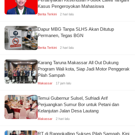
Kasus Pengeroyokan Mahasiswa
Berita Terkini
2 hari lalu
Dapur MBG Tanpa SLHS Akan Ditutup
Permanen, Tegas BGN
Berita Terkini
2 hari lalu
Karang Taruna Makassar All Out Dukung
Program Wali kota, Siap Jadi Motor Penggerak
Pilah Sampah
Makassar
17 jam lalu
Temui Gubernur Sulsel, Sufriadi Arif
Perjuangkan Sumur Bor untuk Petani dan
Kelanjutan Jalan Desa Lautang
Makassar
2 hari lalu
RT di Rappokalling Sukses Pilah Sampah, Kini