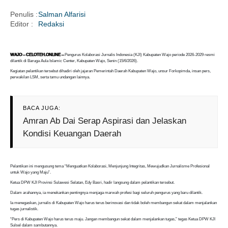
Penulis :
Salman Alfarisi
Editor :
Redaksi
i
WAJO – CELOTEH.ONLINE –
Pengurus Kolaborasi Jurnalis Indonesia (KJI) Kabupaten Wajo periode 2026-2029 resmi
dilantik di Baruga Aula Islamic Center, Kabupaten Wajo, Senin (15/6/2026).
Kegiatan pelantikan tersebut dihadiri oleh jajaran Pemerintah Daerah Kabupaten Wajo, unsur Forkopimda, insan pers,
perwakilan LSM, serta tamu undangan lainnya.
BACA JUGA:
Amran Ab Dai Serap Aspirasi dan Jelaskan
Kondisi Keuangan Daerah
Pelantikan ini mengusung tema “Menguatkan Kolaborasi, Menjunjung Integritas, Mewujudkan Jurnalisme Profesional
untuk Wajo yang Maju”.
Ketua DPW KJI Provinsi Sulawesi Selatan, Edy Basri, hadir langsung dalam pelantikan tersebut.
Dalam arahannya, ia menekankan pentingnya menjaga marwah profesi bagi seluruh pengurus yang baru dilantik.
Ia menegaskan, jurnalis di Kabupaten Wajo harus terus berinovasi dan tidak boleh membangun sekat dalam menjalankan
tugas jurnalistik.
“Pers di Kabupaten Wajo harus terus maju. Jangan membangun sekat dalam menjalankan tugas,” tegas Ketua DPW KJI
Sulsel dalam sambutannya.