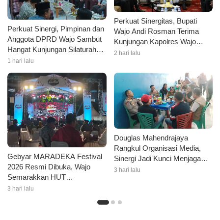
Perkuat Sinergitas, Bupati
Perkuat Sinergi, Pimpinan dan
Wajo Andi Rosman Terima
Anggota DPRD Wajo Sambut
Kunjungan Kapolres Wajo
Hangat Kunjungan Silaturahmi
AKBP Douglas Mahendrajaya
2 hari lalu
Kapolres Wajo yang Baru
1 hari lalu
Douglas Mahendrajaya
Rangkul Organisasi Media,
Gebyar MARADEKA Festival
Sinergi Jadi Kunci Menjaga
2026 Resmi Dibuka, Wajo
Kondusivitas Wajo
3 hari lalu
Semarakkan HUT
Kemerdekaan dengan Ragam
3 hari lalu
Lomba dan Aksi Kebersihan