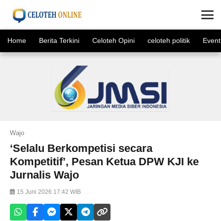
×
Home
Berita Terkini
Celoteh Opini
celoteh politik
Event
Wajo
‘Selalu Berkompetisi secara
Kompetitif’, Pesan Ketua DPW KJI ke
Jurnalis Wajo
15 Juni 2026 17:42 WIB