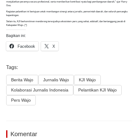
menjalankan perannya secara profesional, serta memberikan kontribusi nyata bagi pembangunan daerah,” ujar Harry
Goa.
Kegiatan pelantikan ini bertujuan untuk membangun sinergi antara jurnalis, pemerintah daerah, dan seluruh pemangku
kepentingan.
Selain itu, KJI berkomitmen mendorong terwujudnya ekosistem pers yang sehat, edukatif, dan bertanggung jawab di
Kabupaten Wajo. (*)
Bagikan ini:
Facebook
X
Tags:
Berita Wajo
Jurnalis Wajo
KJI Wajo
Kolaborasi Jurnalis Indonesia
Pelantikan KJI Wajo
Pers Wajo
Komentar