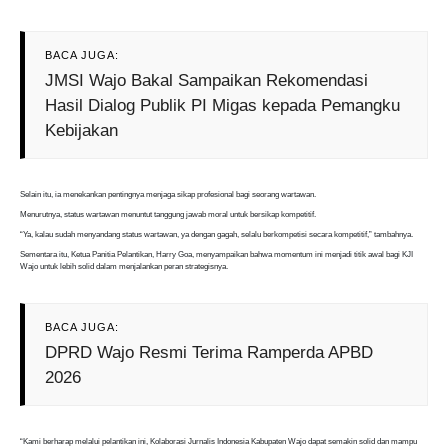
BACA JUGA:
JMSI Wajo Bakal Sampaikan Rekomendasi
Hasil Dialog Publik PI Migas kepada Pemangku
Kebijakan
Selain itu, ia menekankan pentingnya menjaga sikap profesional bagi seorang wartawan.
Menurutnya, status wartawan menuntut tanggung jawab moral untuk bersikap kompetitif.
“Ya, kalau sudah menyandang status wartawan, ya dengan gagah, selalu berkompetisi secara kompetitif,” tambahnya.
Sementara itu, Ketua Panitia Pelantikan, Harry Goa, menyampaikan bahwa momentum ini menjadi titik awal bagi KJI
Wajo untuk lebih solid dalam menjalankan peran strategisnya.
BACA JUGA:
DPRD Wajo Resmi Terima Ramperda APBD
2026
“Kami berharap melalui pelantikan ini, Kolaborasi Jurnalis Indonesia Kabupaten Wajo dapat semakin solid dan mampu