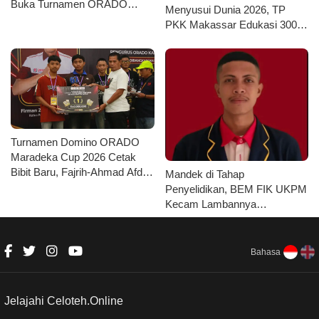
Buka Turnamen ORADO
Menyusui Dunia 2026, TP
Maradeka Cup 2026
PKK Makassar Edukasi 300
Ibu Hamil dan Kader PKK
tentang ASI Eksklusif
Turnamen Domino ORADO
Maradeka Cup 2026 Cetak
Bibit Baru, Fajrih-Ahmad Afdal
Mandek di Tahap
Mustajar Juara Kategori Junior
Penyelidikan, BEM FIK UKPM
Kecam Lambannya
Penanganan Kasus
Pengeroyokan Ketuanya
Bahasa
Jelajahi Celoteh.Online