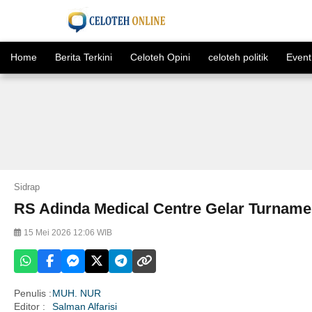
Home
Berita Terkini
Celoteh Opini
celoteh politik
Event
Sidrap
RS Adinda Medical Centre Gelar Turnamen
15 Mei 2026 12:06 WIB
Penulis :
MUH. NUR
Editor :
Salman Alfarisi