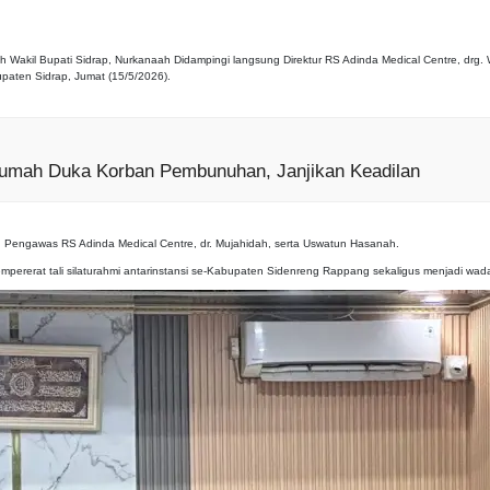
kil Bupati Sidrap, Nurkanaah Didampingi langsung Direktur RS Adinda Medical Centre, drg. W
aten Sidrap, Jumat (15/5/2026).
i Rumah Duka Korban Pembunuhan, Janjikan Keadilan
an Pengawas RS Adinda Medical Centre, dr. Mujahidah, serta Uswatun Hasanah.
rerat tali silaturahmi antarinstansi se-Kabupaten Sidenreng Rappang sekaligus menjadi wadah 