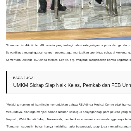
“Turnamen ini diikuti oleh 48 peserta yang terbagi dalam kategori ganda putra dan ganda p
Suwardi juga mengingatkan seluruh peserta agar menjadikan sportivitas sebagai kemenan
Sementara Direktur RS Adinda Medical Centre, drg. Widyanti, menjelaskan bahwa kegiatan ini
BACA JUGA:
UMKM Sidrap Siap Naik Kelas, Pemkab dan FEB Unha
“Melalui turnamen ini, kami ingin menunjukkan bahwa RS Adinda Medical Centre tidak han
Menurutnya, olahraga menjadi sarana hiburan sekaligus penyegar bagi para pekerja yang seha
Terpisah, Wakil Bupati Sidrap, Nurkanaah, memberikan apresiasi atas terselenggaranya Adin
“Turnamen seperti ini bukan hanya melahirkan atlet berprestasi, tetapi juga menjadi sara