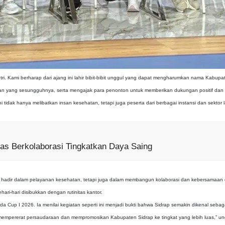
utri. Kami berharap dari ajang ini lahir bibit-bibit unggul yang dapat mengharumkan nama Kabup
gan yang sesungguhnya, serta mengajak para penonton untuk memberikan dukungan positif dan 
 tidak hanya melibatkan insan kesehatan, tetapi juga peserta dari berbagai instansi dan sektor 
s Berkolaborasi Tingkatkan Daya Saing
ya hadir dalam pelayanan kesehatan, tetapi juga dalam membangun kolaborasi dan kebersamaan 
ri-hari disibukkan dengan rutinitas kantor.
da Cup I 2026. Ia menilai kegiatan seperti ini menjadi bukti bahwa Sidrap semakin dikenal seba
na mempererat persaudaraan dan mempromosikan Kabupaten Sidrap ke tingkat yang lebih luas,” u