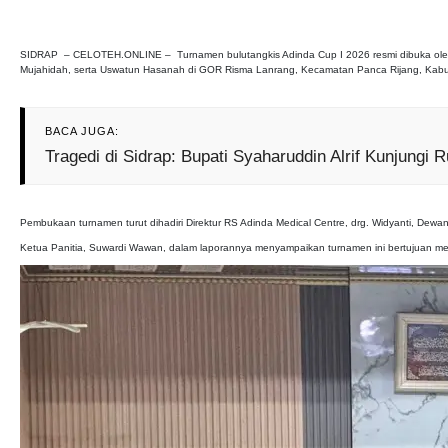
SIDRAP – CELOTEH.ONLINE – Turnamen bulutangkis Adinda Cup I 2026 resmi dibuka oleh Wa
Mujahidah, serta Uswatun Hasanah di GOR Risma Lanrang, Kecamatan Panca Rijang, Kabup
BACA JUGA:
Tragedi di Sidrap: Bupati Syaharuddin Alrif Kunjung
Pembukaan turnamen turut dihadiri Direktur RS Adinda Medical Centre, drg. Widyanti, Dew
Ketua Panitia, Suwardi Wawan, dalam laporannya menyampaikan turnamen ini bertujuan mempe