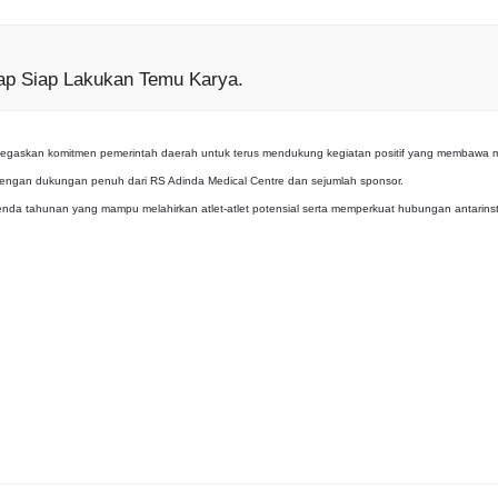
ap Siap Lakukan Temu Karya.
negaskan komitmen pemerintah daerah untuk terus mendukung kegiatan positif yang membawa m
dengan dukungan penuh dari RS Adinda Medical Centre dan sejumlah sponsor.
nda tahunan yang mampu melahirkan atlet-atlet potensial serta memperkuat hubungan antarins