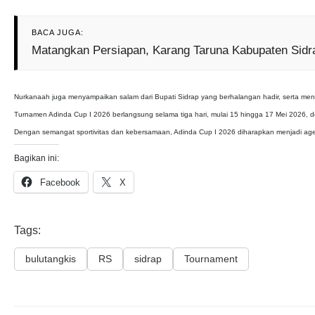
BACA JUGA:
Matangkan Persiapan, Karang Taruna Kabupaten Sidr
Nurkanaah juga menyampaikan salam dari Bupati Sidrap yang berhalangan hadir, serta me
Turnamen Adinda Cup I 2026 berlangsung selama tiga hari, mulai 15 hingga 17 Mei 2026, 
Dengan semangat sportivitas dan kebersamaan, Adinda Cup I 2026 diharapkan menjadi age
Bagikan ini:
Facebook
X
Tags:
bulutangkis
RS
sidrap
Tournament