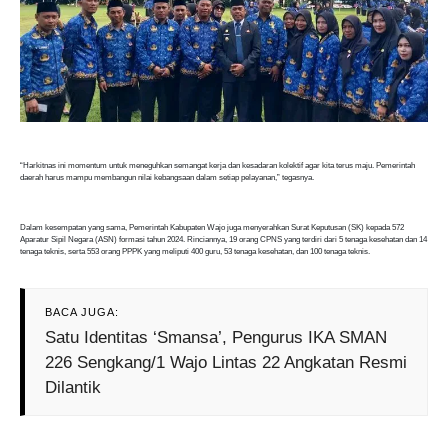
“Harkitnas ini momentum untuk meneguhkan semangat kerja dan kesadaran kolektif agar kita terus maju. Pemerintah
daerah harus mampu membangun nilai kebangsaan dalam setiap pelayanan,” tegasnya.
Dalam kesempatan yang sama, Pemerintah Kabupaten Wajo juga menyerahkan Surat Keputusan (SK) kepada 572
Aparatur Sipil Negara (ASN) formasi tahun 2024. Rinciannya, 19 orang CPNS yang terdiri dari 5 tenaga kesehatan dan 14
tenaga teknis, serta 553 orang PPPK yang meliputi 400 guru, 53 tenaga kesehatan, dan 100 tenaga teknis.
BACA JUGA:
Satu Identitas ‘Smansa’, Pengurus IKA SMAN
226 Sengkang/1 Wajo Lintas 22 Angkatan Resmi
Dilantik