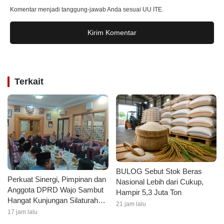
Komentar menjadi tanggung-jawab Anda sesuai UU ITE.
Kirim Komentar
Terkait
BULOG Sebut Stok Beras
Perkuat Sinergi, Pimpinan dan
Nasional Lebih dari Cukup,
Anggota DPRD Wajo Sambut
Hampir 5,3 Juta Ton
Hangat Kunjungan Silaturahmi
21 jam lalu
Kapolres Wajo yang Baru
17 jam lalu