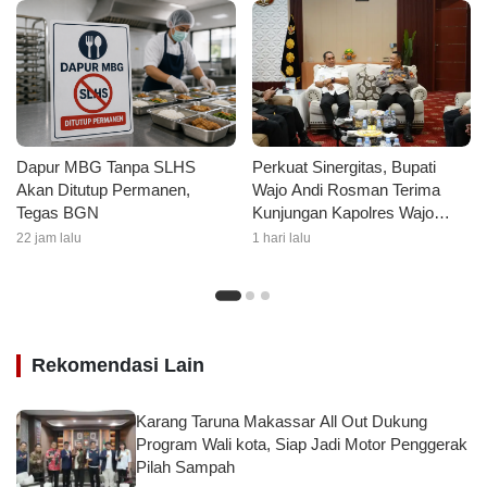
Dapur MBG Tanpa SLHS
Perkuat Sinergitas, Bupati
Akan Ditutup Permanen,
Wajo Andi Rosman Terima
Tegas BGN
Kunjungan Kapolres Wajo
AKBP Douglas Mahendrajaya
22 jam lalu
1 hari lalu
Rekomendasi Lain
Karang Taruna Makassar All Out Dukung
Program Wali kota, Siap Jadi Motor Penggerak
Pilah Sampah