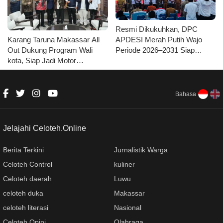
Resmi Dikukuhkan, DPC
Karang Taruna Makassar All
APDESI Merah Putih Wajo
Out Dukung Program Wali
Periode 2026–2031 Siap
kota, Siap Jadi Motor
Kawal Kemajuan Desa dan
Penggerak Pilah Sampah
Koperasi Merah Putih
Bahasa
Jelajahi Celoteh.Online
Berita Terkini
Jurnalistik Warga
Celoteh Control
kuliner
Celoteh daerah
Luwu
celoteh duka
Makassar
celoteh literasi
Nasional
Celoteh Opini
Olahraga