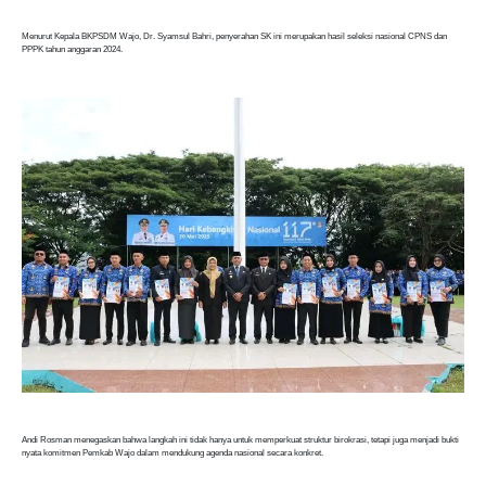
Menurut Kepala BKPSDM Wajo, Dr. Syamsul Bahri, penyerahan SK ini merupakan hasil seleksi nasional CPNS dan
PPPK tahun anggaran 2024.
Andi Rosman menegaskan bahwa langkah ini tidak hanya untuk memperkuat struktur birokrasi, tetapi juga menjadi bukti
nyata komitmen Pemkab Wajo dalam mendukung agenda nasional secara konkret.