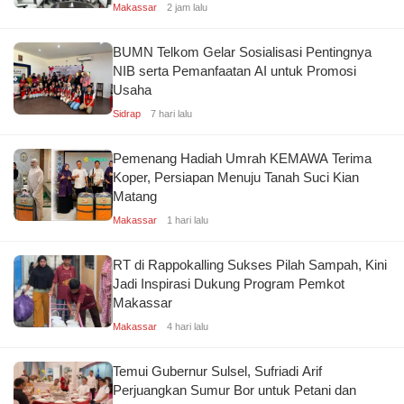
Makassar
2 jam lalu
BUMN Telkom Gelar Sosialisasi Pentingnya
NIB serta Pemanfaatan AI untuk Promosi
Usaha
Sidrap
7 hari lalu
Pemenang Hadiah Umrah KEMAWA Terima
Koper, Persiapan Menuju Tanah Suci Kian
Matang
Makassar
1 hari lalu
RT di Rappokalling Sukses Pilah Sampah, Kini
Jadi Inspirasi Dukung Program Pemkot
Makassar
Makassar
4 hari lalu
Temui Gubernur Sulsel, Sufriadi Arif
Perjuangkan Sumur Bor untuk Petani dan