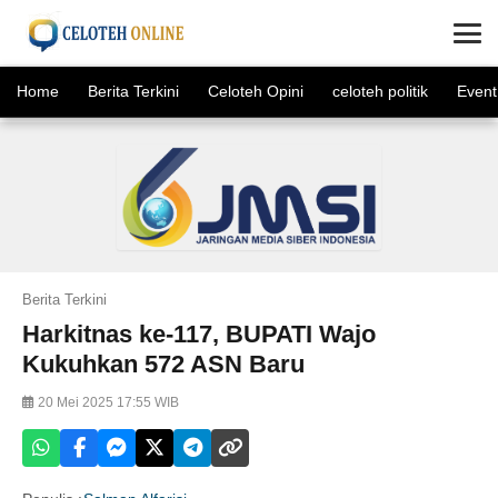
×
Home
Berita Terkini
Celoteh Opini
celoteh politik
Event
Berita Terkini
Harkitnas ke-117, BUPATI Wajo
Kukuhkan 572 ASN Baru
20 Mei 2025 17:55 WIB