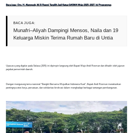
Baca iuga : Drs. H. Alamsyah, M.Si Resmi Terpilih Jadi Ketua GASWA Wajo 2025–2027. Ini Programnya
BACA JUGA:
Munafri–Aliyah Dampingi Mensos, Naila dan 19
Keluarga Miskin Terima Rumah Baru di Untia
Upacara yang digelar pada Selasa (20/5) ini dipimpin langsung oleh Bupati Wajo Andi Rosman dan dihadiri oleh jajaran
pejabat pemerintah daerah.
Dengan mengusung tema nasional “Bangkit Bersama Wujudkan Indonesia Kuat”, Bupati Andi Rosman menekankan
pentingnya etos kerja, persatuan, dan solidaritas birokrasi dalam menghadapi berbagai tantangan pembangunan.