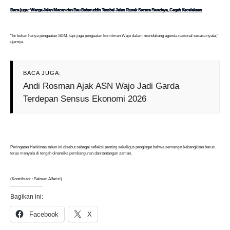
Baca juga : Warga Jalan Macan dan Bau Baharuddin Tambal Jalan Rusak Secara Swadaya, Cegah Kecelakaan
“Ini bukan hanya penguatan SDM, tapi juga penguatan komitmen Wajo dalam mendukung agenda nasional secara nyata,”
ujarnya.
BACA JUGA:
Andi Rosman Ajak ASN Wajo Jadi Garda
Terdepan Sensus Ekonomi 2026
Peringatan Harkitnas tahun ini disebut sebagai refleksi penting sekaligus pengingat bahwa semangat kebangkitan harus
terus menyala di tengah dinamika pembangunan dan tantangan zaman.
(Kontributor : Salman Alfarizi)
Bagikan ini:
Facebook
X