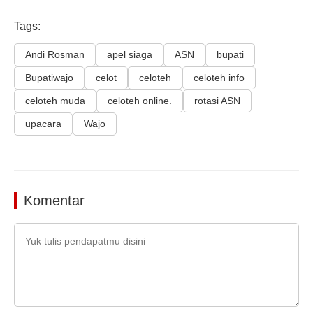
Tags:
Andi Rosman
apel siaga
ASN
bupati
Bupatiwajo
celot
celoteh
celoteh info
celoteh muda
celoteh online.
rotasi ASN
upacara
Wajo
Komentar