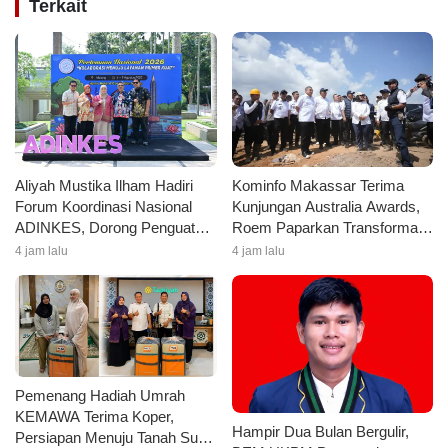
Terkait
Aliyah Mustika Ilham Hadiri
Kominfo Makassar Terima
Forum Koordinasi Nasional
Kunjungan Australia Awards,
ADINKES, Dorong Penguatan
Roem Paparkan Transformasi
Kolaborasi Layanan
Digital Tingkatkan
4 jam lalu
4 jam lalu
Kesehatan
Kepercayaan Publik
Pemenang Hadiah Umrah
KEMAWA Terima Koper,
Hampir Dua Bulan Bergulir,
Persiapan Menuju Tanah Suci