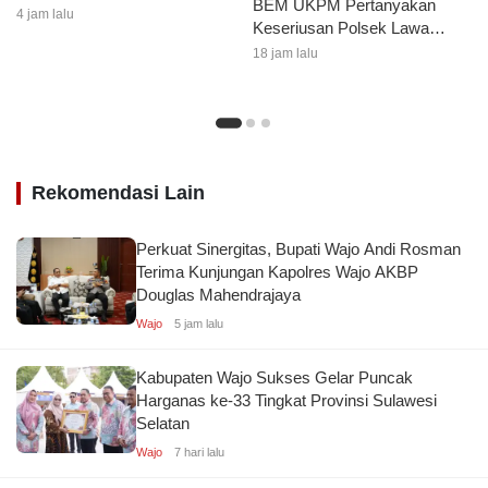
BEM UKPM Pertanyakan
Kian Matang
4 jam lalu
Keseriusan Polsek Lawa
Tangani Kasus Pengeroyokan
18 jam lalu
Mahasiswa
Rekomendasi Lain
Perkuat Sinergitas, Bupati Wajo Andi Rosman
Terima Kunjungan Kapolres Wajo AKBP
Douglas Mahendrajaya
Wajo
5 jam lalu
Kabupaten Wajo Sukses Gelar Puncak
Harganas ke-33 Tingkat Provinsi Sulawesi
Selatan
Wajo
7 hari lalu