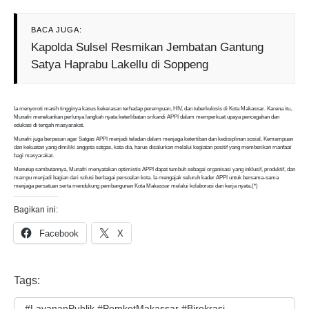
BACA JUGA:
Kapolda Sulsel Resmikan Jembatan Gantung
Satya Haprabu Lakellu di Soppeng
Ia menyoroti masih tingginya kasus kekerasan terhadap perempuan, HIV, dan tuberkulosis di Kota Makassar. Karena itu,
Munafri menekankan perlunya langkah nyata keterlibatan srikandi APPI dalam memperkuat upaya pencegahan dan
edukasi di tengah masyarakat.
Munafri juga berpesan agar Satgas APPI menjadi teladan dalam menjaga ketertiban dan kedisiplinan sosial. Kemampuan
dan kekuatan yang dimiliki anggota satgas, kata dia, harus disalurkan melalui kegiatan positif yang memberikan manfaat
bagi masyarakat.
Menutup sambutannya, Munafri menyatakan optimistis APPI dapat tumbuh sebagai organisasi yang inklusif, produktif, dan
mampu menjadi bagian dari solusi berbagai persoalan kota. Ia mengajak seluruh kader APPI untuk bersama-sama
menjaga persatuan serta mendukung pembangunan Kota Makassar melalui kolaborasi dan kerja nyata.(*)
Bagikan ini:
Facebook
X
Tags:
#LayananPublik #PemkotMakassar #Birokrasi