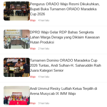
Pengurus ORADO Wajo Resmi Dikukuhkan,
Bupati Buka Turnamen ORADO Maradeka
Cup 2026
Wajo
4 hari lalu
DPRD Wajo Gelar RDP Bahas Sengketa
Lahan Warga Deraga yang Diklaim Kawasan
Hutan Produksi
Wajo
2 hari lalu
Turnamen Domino ORADO Maradeka Cup
2026 Tuntas, Andi Sulhan-H. Saharuddin Raih
Juara Kategori Senior
Wajo
4 hari lalu
Andi Ummul Resky Lutfiah Ketua Terpilih di
Arena Musycab IX IMM Wajo
Wajo
3 hari lalu