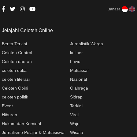
Bahasa
Jelajahi Celoteh.Online
Berita Terkini
Jurnalistik Warga
Celoteh Control
kuliner
Celoteh daerah
Luwu
celoteh duka
Makassar
celoteh literasi
Nasional
Celoteh Opini
Olahraga
celoteh politik
Sidrap
Event
Terkini
Hiburan
Viral
Hukum dan Kriminal
Wajo
Jurnalisme Pelajar & Mahasiswa
Wisata