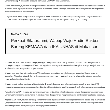
yang mengiringi APPI dilantik langsung oleh Ketua DPP APPI Irfan Darmawan.
Dalam sambutannya, Munafri menegaskan bahwa pelantikan tidak boleh berhenti sebagai seremoni organisasi semata. Ia
meminta seluruh pengurus harus menjadikan momentum tersebut sebagai komitmen untuk menjalankan visi organisasi
secara konsisten dan berkelanjutan.
“Organisasi ini harus menjadi wadah yang benar-benar memberikan manfaat kepada masyarakat. Jangan membawa
persoalan baru ke wilayah, tetapi hadir untuk membantu menyelesaikan persoalan yang ada,” ujarnya.
BACA JUGA:
Perkuat Silaturahmi, Wabup Wajo Hadiri Bukber
Bareng KEMAWA dan IKA UNHAS di Makassar
Ia menekankan kolaborasi APPI sangat penting karena pemerintah tidak dapat bekerja sendiri dalam menyelesaikan
berbagai tantangan pembangunan. Karena itu, organisasi kemasyarakatan tersebut diharapkan mampu menjadi jembatan
kolaborasi antara masyarakat dan pemerintah.
Munafri juga meminta seluruh kader APPI membangun komunikasi yang baik dengan pemerintah kecamatan dan
kelurahan. Sinergi tersebut dinilai penting agar program-program organisasi dapat berjalan sejalan dengan kebutuhan
masyarakat di tingkat wilayah.
Munafri mengingatkan pentingnya literasi digital di tengah derasnya arus informasi media sosial. Ia meminta APPI
menjadi organisasi yang mengedepankan data dan fakta serta tidak mudah terpengaruh oleh informasi yang menyesatkan.
“Saya berharap APPI menjadi cerminan pemuda yang kritis, tetapi tetap bertanggung jawab. Jangan menjadi organisasi
yang mudah membawa berita hoaks, melainkan hadir dengan narasi yang membangun dan berdasarkan fakta,” tegasnya.
Kepada LKBH APPI, Munafri berharap lembaga tersebut dapat hadir memberikan pendampingan hukum bagi masyarakat
yang membutuhkan. Sementara Srikandi APPI didorong menjadi mitra strategis pemerintah dalam edukasi perempuan,
perlindungan anak, serta pencegahan berbagai persoalan sosial.