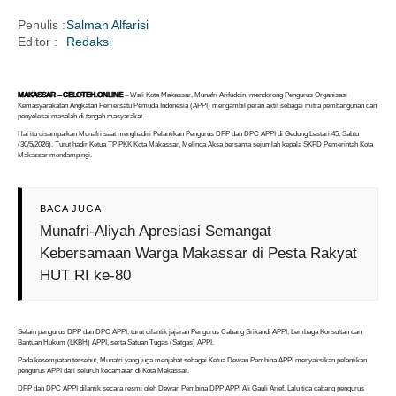
Penulis :
Salman Alfarisi
Editor :
Redaksi
i
MAKASSAR – CELOTEH.ONLINE
– Wali Kota Makassar, Munafri Arifuddin, mendorong Pengurus Organisasi
Kemasyarakatan Angkatan Pemersatu Pemuda Indonesia (APPI) mengambil peran aktif sebagai mitra pembangunan dan
penyelesai masalah di tengah masyarakat.
Hal itu disampaikan Munafri saat menghadiri Pelantikan Pengurus DPP dan DPC APPI di Gedung Lestari 45, Sabtu
(30/5/2026). Turut hadir Ketua TP PKK Kota Makassar, Melinda Aksa bersama sejumlah kepala SKPD Pemerintah Kota
Makassar mendampingi.
BACA JUGA:
Munafri-Aliyah Apresiasi Semangat
Kebersamaan Warga Makassar di Pesta Rakyat
HUT RI ke-80
Selain pengurus DPP dan DPC APPI, turut dilantik jajaran Pengurus Cabang Srikandi APPI, Lembaga Konsultan dan
Bantuan Hukum (LKBH) APPI, serta Satuan Tugas (Satgas) APPI.
Pada kesempatan tersebut, Munafri yang juga menjabat sebagai Ketua Dewan Pembina APPI menyaksikan pelantikan
pengurus APPI dari seluruh kecamatan di Kota Makassar.
DPP dan DPC APPI dilantik secara resmi oleh Dewan Pembina DPP APPI Ali Gauli Arief. Lalu tiga cabang pengurus