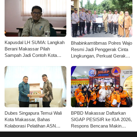
Kapusdal LH SUMA: Langkah
Bhabinkamtibmas Polres Wajo
Berani Makassar Pilah
Resmi Jadi Penggerak Cinta
Sampah Jadi Contoh Kota
Lingkungan, Perkuat Gerakan
Metropolitan di Indonesia
PISOTA’
Dubes Singapura Temui Wali
BPBD Makassar Daftarkan
Kota Makassar, Bahas
SIGAP PESISIR ke IGA 2026,
Kolaborasi Pelatihan ASN
Respons Bencana Makin
hingga Masyarakat
Cepat