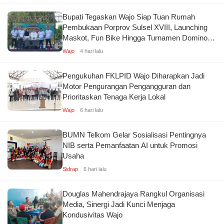
Bupati Tegaskan Wajo Siap Tuan Rumah
Pembukaan Porprov Sulsel XVIII, Launching
Maskot, Fun Bike Hingga Turnamen Domino
Kolaborasi KONI
Wajo
4 hari lalu
Pengukuhan FKLPID Wajo Diharapkan Jadi
Motor Pengurangan Pengangguran dan
Prioritaskan Tenaga Kerja Lokal
Wajo
6 hari lalu
BUMN Telkom Gelar Sosialisasi Pentingnya
NIB serta Pemanfaatan AI untuk Promosi
Usaha
Sidrap
6 hari lalu
Douglas Mahendrajaya Rangkul Organisasi
Media, Sinergi Jadi Kunci Menjaga
Kondusivitas Wajo