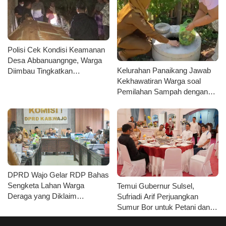
Polisi Cek Kondisi Keamanan
Desa Abbanuangnge, Warga
Kelurahan Panaikang Jawab
Diimbau Tingkatkan
Kekhawatiran Warga soal
Kewaspadaan
Pemilahan Sampah dengan
Fasilitas Lengkap
DPRD Wajo Gelar RDP Bahas
Sengketa Lahan Warga
Temui Gubernur Sulsel,
Deraga yang Diklaim
Sufriadi Arif Perjuangkan
Kawasan Hutan Produksi
Sumur Bor untuk Petani dan
Kelanjutan Jalan Desa