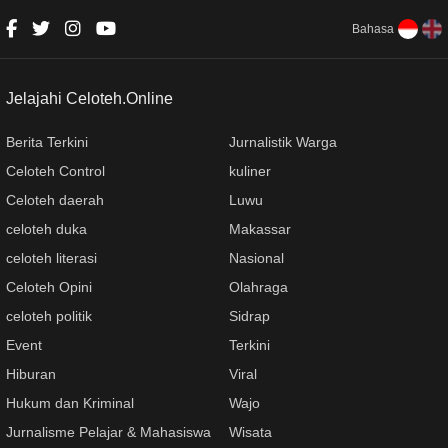
Lautang
Bahasa
Jelajahi Celoteh.Online
Berita Terkini
Jurnalistik Warga
Celoteh Control
kuliner
Celoteh daerah
Luwu
celoteh duka
Makassar
celoteh literasi
Nasional
Celoteh Opini
Olahraga
celoteh politik
Sidrap
Event
Terkini
Hiburan
Viral
Hukum dan Kriminal
Wajo
Jurnalisme Pelajar & Mahasiswa
Wisata