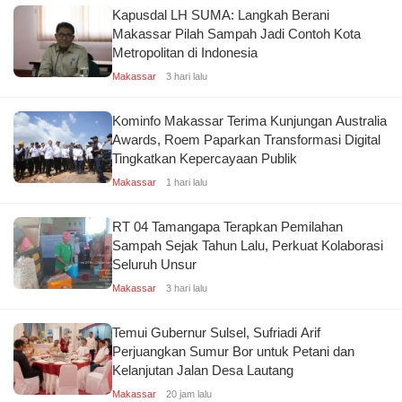
Kapusdal LH SUMA: Langkah Berani
Makassar Pilah Sampah Jadi Contoh Kota
Metropolitan di Indonesia
Makassar
3 hari lalu
Kominfo Makassar Terima Kunjungan Australia
Awards, Roem Paparkan Transformasi Digital
Tingkatkan Kepercayaan Publik
Makassar
1 hari lalu
RT 04 Tamangapa Terapkan Pemilahan
Sampah Sejak Tahun Lalu, Perkuat Kolaborasi
Seluruh Unsur
Makassar
3 hari lalu
Temui Gubernur Sulsel, Sufriadi Arif
Perjuangkan Sumur Bor untuk Petani dan
Kelanjutan Jalan Desa Lautang
Makassar
20 jam lalu