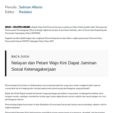
Penulis :
Salman Alfarisi
Editor :
Redaksi
i
WAJO – CELOTEH.ONLINE –
Bupati Wajo Andi Rosman bersama wakilnya dr Baso Rahmanuddin hadiri Musyawarah
Perencanaan Pembangunan (Musrembang) tingkat kecamatan di dua lokasi berbeda, yakni di Kecamatan Majauleng dan
Kecamatan Sajoanging, Rabu (18/2/2026).
Kegiatan tersebut adalah bagian dari rangkaian Musrembang kecamatan dalam rangka penyusunan Rencana Kerja
Pemerintah Daerah (RKPD) Kabupaten Wajo Tahun 2027.
BACA JUGA:
Nelayan dan Petani Wajo Kini Dapat Jaminan
Sosial Ketenagakerjaan
Musrembang di dua lokasi itu dilaksanakan secara terpisah pada hari yang sama untuk mengakomodasi aspirasi
masyarakat secara langsung dan mempercepat proses perencanaan pembangunan yang partisipatif.
Bupati dan Wakil Bupati tampak berinteraksi langsung dengan perwakilan masyarakat, mendengarkan keluhan serta
harapan mereka, sekaligus memberikan arahan agar usulan dapat disusun secara realistis dan sesuai dengan visi-misi
pembangunan daerah.
Musrembang tingkat kecamatan ini akan dilanjutkan di kecamatan-kecamatan lainnya secara bertahap, sebelum naik ke
tingkat kabupaten.
Pemerintah Kabupaten Wajo berkomitmen menjadikan proses perencanaan ini transparan, akuntabel, dan berorientasi