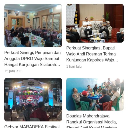
Perkuat Sinergitas, Bupati
Perkuat Sinergi, Pimpinan dan
Wajo Andi Rosman Terima
Anggota DPRD Wajo Sambut
Kunjungan Kapolres Wajo
Hangat Kunjungan Silaturahmi
AKBP Douglas Mahendrajaya
1 hari lalu
Kapolres Wajo yang Baru
15 jam lalu
Douglas Mahendrajaya
Rangkul Organisasi Media,
Gebyar MARADEKA Festival
Sinergi Jadi Kunci Menjaga