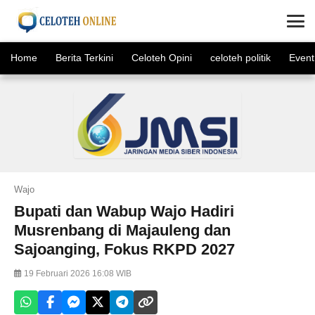
×
Home
Berita Terkini
Celoteh Opini
celoteh politik
Event
Wajo
Bupati dan Wabup Wajo Hadiri
Musrenbang di Majauleng dan
Sajoanging, Fokus RKPD 2027
19 Februari 2026 16:08 WIB