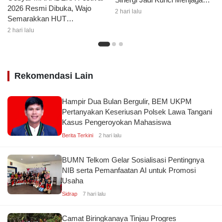
2026 Resmi Dibuka, Wajo
Kondusivitas Wajo
2 hari lalu
Semarakkan HUT
Kemerdekaan dengan Ragam
2 hari lalu
Lomba dan Aksi Kebersihan
Rekomendasi Lain
Hampir Dua Bulan Bergulir, BEM UKPM
Pertanyakan Keseriusan Polsek Lawa Tangani
Kasus Pengeroyokan Mahasiswa
Berita Terkini
2 hari lalu
BUMN Telkom Gelar Sosialisasi Pentingnya
NIB serta Pemanfaatan AI untuk Promosi
Usaha
Sidrap
7 hari lalu
Camat Biringkanaya Tinjau Progres