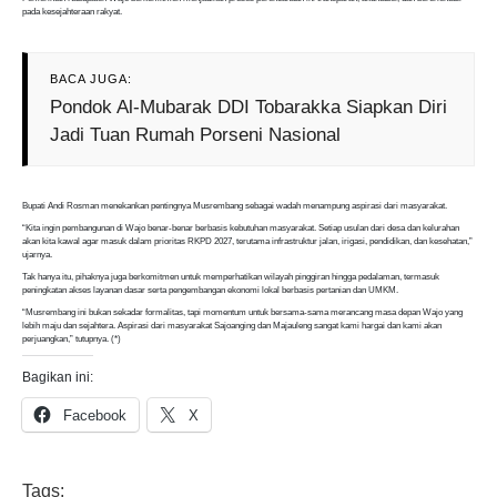
pada kesejahteraan rakyat.
BACA JUGA:
Pondok Al-Mubarak DDI Tobarakka Siapkan Diri
Jadi Tuan Rumah Porseni Nasional
Bupati Andi Rosman menekankan pentingnya Musrembang sebagai wadah menampung aspirasi dari masyarakat.
“Kita ingin pembangunan di Wajo benar-benar berbasis kebutuhan masyarakat. Setiap usulan dari desa dan kelurahan
akan kita kawal agar masuk dalam prioritas RKPD 2027, terutama infrastruktur jalan, irigasi, pendidikan, dan kesehatan,”
ujarnya.
Tak hanya itu, pihaknya juga berkomitmen untuk memperhatikan wilayah pinggiran hingga pedalaman, termasuk
peningkatan akses layanan dasar serta pengembangan ekonomi lokal berbasis pertanian dan UMKM.
“Musrembang ini bukan sekadar formalitas, tapi momentum untuk bersama-sama merancang masa depan Wajo yang
lebih maju dan sejahtera. Aspirasi dari masyarakat Sajoanging dan Majauleng sangat kami hargai dan kami akan
perjuangkan,” tutupnya. (*)
Bagikan ini:
Facebook
X
Tags: