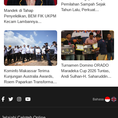
Pemilahan Sampah Sejak
Tahun Lalu, Perkuat
Mandek di Tahap
Kolaborasi Seluruh Unsur
Penyelidikan, BEM FIK UKPM
Kecam Lambannya
Penanganan Kasus
Pengeroyokan Ketuanya
Turnamen Domino ORADO
Maradeka Cup 2026 Tuntas,
Kominfo Makassar Terima
Andi Sulhan-H. Saharuddin
Kunjungan Australia Awards,
Raih Juara Kategori Senior
Roem Paparkan Transformasi
Digital Tingkatkan
Kepercayaan Publik
Bahasa
Jelajahi Celoteh.Online