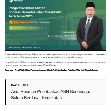
Salah satu BA Kabupaten Wajo, Ridwan, menyampaikan optimisme atas keberlanjutan program tersebut. Ia menyebutkan
bahwa pada tahun 2026, pendampingan koperasi akan memasuki tahapan yang lebih strategis.
“Insyaallah tahun 2026 pendampingan akan kita tingkatkan, tidak hanya pada tahap operasional, tetapi sudah sampai pada
penyusunan dan penguatan pitch deck koperasi,” ujar Ridwan.
Baca juga : Bupati Wajo Minta Pengurus Koperasi Merah Putih Manfaatkan Pelatihan SDM dari Disperindagkop
BACA JUGA:
Andi Rosman Prioritaskan ASN Berkinerja,
Bukan Berdasar Kedekatan