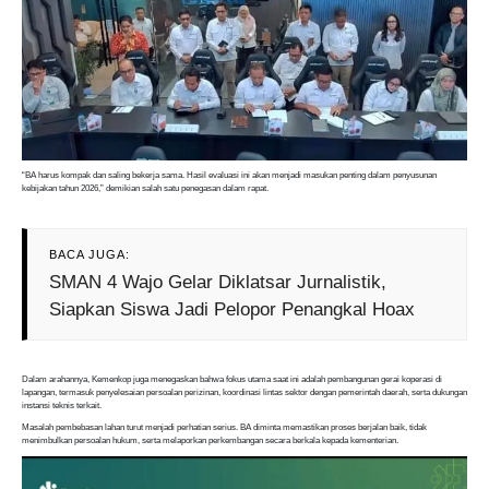
“BA harus kompak dan saling bekerja sama. Hasil evaluasi ini akan menjadi masukan penting dalam penyusunan
kebijakan tahun 2026,” demikian salah satu penegasan dalam rapat.
BACA JUGA:
SMAN 4 Wajo Gelar Diklatsar Jurnalistik,
Siapkan Siswa Jadi Pelopor Penangkal Hoax
Dalam arahannya, Kemenkop juga menegaskan bahwa fokus utama saat ini adalah pembangunan gerai koperasi di
lapangan, termasuk penyelesaian persoalan perizinan, koordinasi lintas sektor dengan pemerintah daerah, serta dukungan
instansi teknis terkait.
Masalah pembebasan lahan turut menjadi perhatian serius. BA diminta memastikan proses berjalan baik, tidak
menimbulkan persoalan hukum, serta melaporkan perkembangan secara berkala kepada kementerian.