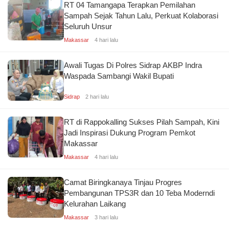
RT 04 Tamangapa Terapkan Pemilahan
Sampah Sejak Tahun Lalu, Perkuat Kolaborasi
Seluruh Unsur
Makassar
4 hari lalu
Awali Tugas Di Polres Sidrap AKBP Indra
Waspada Sambangi Wakil Bupati
Sidrap
2 hari lalu
RT di Rappokalling Sukses Pilah Sampah, Kini
Jadi Inspirasi Dukung Program Pemkot
Makassar
Makassar
4 hari lalu
Camat Biringkanaya Tinjau Progres
Pembangunan TPS3R dan 10 Teba Moderndi
Kelurahan Laikang
Makassar
3 hari lalu