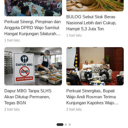
BULOG Sebut Stok Beras
Perkuat Sinergi, Pimpinan dan
Nasional Lebih dari Cukup,
Anggota DPRD Wajo Sambut
Hampir 5,3 Juta Ton
Hangat Kunjungan Silaturahmi
1 hari lalu
Kapolres Wajo yang Baru
1 hari lalu
Dapur MBG Tanpa SLHS
Perkuat Sinergitas, Bupati
Akan Ditutup Permanen,
Wajo Andi Rosman Terima
Tegas BGN
Kunjungan Kapolres Wajo
AKBP Douglas Mahendrajaya
2 hari lalu
2 hari lalu