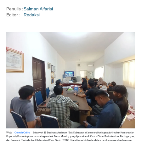
Penulis :
Salman Alfarisi
Editor :
Redaksi
i
Wajo –
Celoteh.Online
– Sebanyak 19 Business Assistant (BA) Kabupaten Wajo mengikuti rapat akhir tahun Kementerian
Koperasi (Kemenkop) secara daring melalui Zoom Meeting yang dipusatkan di Kantor Dinas Perindustrian, Perdagangan,
dan Koperasi (Perindagkop) Kabupaten Wajo, Senin (29/12). Rapat tersebut digelar dalam rangka pengarahan langsung