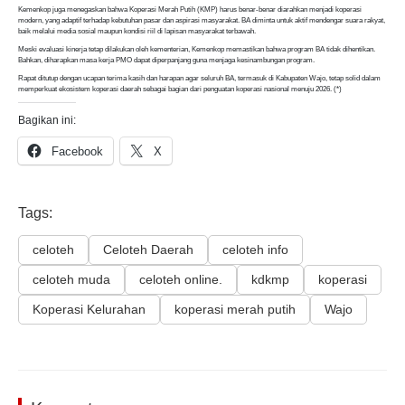
Kemenkop juga menegaskan bahwa Koperasi Merah Putih (KMP) harus benar-benar diarahkan menjadi koperasi
modern, yang adaptif terhadap kebutuhan pasar dan aspirasi masyarakat. BA diminta untuk aktif mendengar suara rakyat,
baik melalui media sosial maupun kondisi riil di lapisan masyarakat terbawah.
Meski evaluasi kinerja tetap dilakukan oleh kementerian, Kemenkop memastikan bahwa program BA tidak dihentikan.
Bahkan, diharapkan masa kerja PMO dapat diperpanjang guna menjaga kesinambungan program.
Rapat ditutup dengan ucapan terima kasih dan harapan agar seluruh BA, termasuk di Kabupaten Wajo, tetap solid dalam
memperkuat ekosistem koperasi daerah sebagai bagian dari penguatan koperasi nasional menuju 2026. (*)
Bagikan ini:
Facebook
X
Tags:
celoteh
Celoteh Daerah
celoteh info
celoteh muda
celoteh online.
kdkmp
koperasi
Koperasi Kelurahan
koperasi merah putih
Wajo