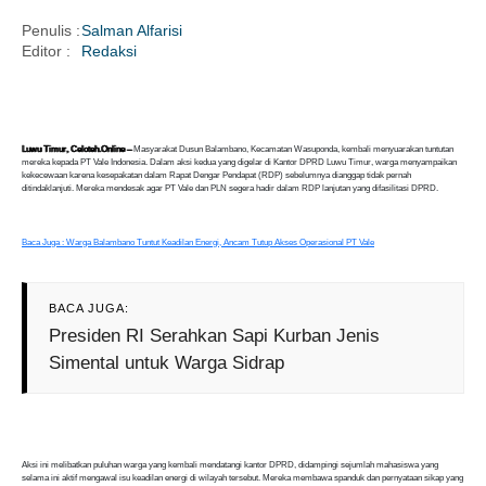
Penulis :
Salman Alfarisi
Editor :
Redaksi
i
Luwu Timur, Celoteh.Online –
Masyarakat Dusun Balambano, Kecamatan Wasuponda, kembali menyuarakan tuntutan
mereka kepada PT Vale Indonesia. Dalam aksi kedua yang digelar di Kantor DPRD Luwu Timur, warga menyampaikan
kekecewaan karena kesepakatan dalam Rapat Dengar Pendapat (RDP) sebelumnya dianggap tidak pernah
ditindaklanjuti. Mereka mendesak agar PT Vale dan PLN segera hadir dalam RDP lanjutan yang difasilitasi DPRD.
Baca Juga : Warga Balambano Tuntut Keadilan Energi, Ancam Tutup Akses Operasional PT Vale
BACA JUGA:
Presiden RI Serahkan Sapi Kurban Jenis
Simental untuk Warga Sidrap
Aksi ini melibatkan puluhan warga yang kembali mendatangi kantor DPRD, didampingi sejumlah mahasiswa yang
selama ini aktif mengawal isu keadilan energi di wilayah tersebut. Mereka membawa spanduk dan pernyataan sikap yang