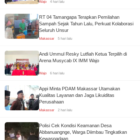
Wajo
4 hari lalu
RT 04 Tamangapa Terapkan Pemilahan
Sampah Sejak Tahun Lalu, Perkuat Kolaborasi
Seluruh Unsur
Makassar
5 hari lalu
Andi Ummul Resky Lutfiah Ketua Terpilih di
Arena Musycab IX IMM Wajo
Wajo
6 hari lalu
Appi Minta PDAM Makassar Utamakan
Kualitas Layanan dan Jaga Likuiditas
Perusahaan
Makassar
2 hari lalu
Polisi Cek Kondisi Keamanan Desa
Abbanuangnge, Warga Diimbau Tingkatkan
Kewaspadaan