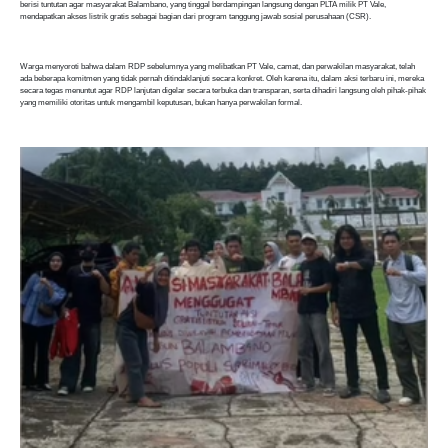
berisi tuntutan agar masyarakat Balambano, yang tinggal berdampingan langsung dengan PLTA milik PT Vale,
mendapatkan akses listrik gratis sebagai bagian dari program tanggung jawab sosial perusahaan (CSR).
Warga menyoroti bahwa dalam RDP sebelumnya yang melibatkan PT Vale, camat, dan perwakilan masyarakat, telah
ada beberapa komitmen yang tidak pernah ditindaklanjuti secara konkret. Oleh karena itu, dalam aksi terbaru ini, mereka
secara tegas menuntut agar RDP lanjutan digelar secara terbuka dan transparan, serta dihadiri langsung oleh pihak-pihak
yang memiliki otoritas untuk mengambil keputusan, bukan hanya perwakilan formal.