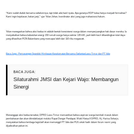
“Kami sudah duduk bersama sebelumnya, tapi tidak ada hasil nyata. Apa gunanya RDP kalau hanya menjadi formalitas?
Kami ingin kejelasan, bukan janji,” ujar Yolan Johan, koordinator aksi yang juga mahasiswa hukum.
Yolan menegaskan bahwa aksi kedua ini adalah bentuk konsistensi warga dalam memperjuangkan hak dasar mereka. Ia
menyebutkan bahwa kebutuhan energi 150 rumah warga hanya sekitar 135 kW, jauh lebih kecil dibandingkan total daya
yang dihasilkan PLTA Balambano yang mencapai lebih dari 110 ribu megawatt.
Baca Juga : Pemasangan Spanduk Himbauan Keselamatan Bersama SatlantasLuwu Timur dan PT Vale
BACA JUGA:
Silaturahmi JMSI dan Kejari Wajo: Membangun
Sinergi
Menanggapi aksi kedua tersebut, DPRD Luwu Timur memastikan bahwa aspirasi warga kembali masuk dalam
pembahasan dan akan ditindaklanjuti melalui Rapat Dengar Pendapat. Wakil Ketua II DPRD, Hj. Harisa Soharjo,
menyatakan bahwa lembaga legislatif akan memanggil PT Vale dan PLN untuk hadir dalam forum resmi yang
dijadwalkan pekan ini.