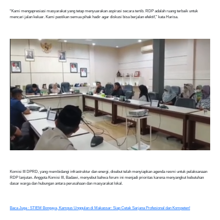
“Kami mengapresiasi masyarakat yang tetap menyuarakan aspirasi secara tertib. RDP adalah ruang terbaik untuk
mencari jalan keluar. Kami pastikan semua pihak hadir agar diskusi bisa berjalan efektif,” kata Harisa.
Komisi III DPRD, yang membidangi infrastruktur dan energi, disebut telah menyiapkan agenda resmi untuk pelaksanaan
RDP lanjutan. Anggota Komisi III, Badawi, menyebut bahwa forum ini menjadi prioritas karena menyangkut kebutuhan
dasar warga dan hubungan antara perusahaan dan masyarakat lokal.
Baca Juga : STIEM Bongaya, Kampus Unggulan di Makassar: Siap Cetak Sarjana Profesional dan Kompeten!