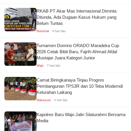
RKAB PT Akar Mas Internasional Diminta
Ditunda, Ada Dugaan Kasus Hukum yang
Belum Tuntas
Nasional
4 hari lalu
Turnamen Domino ORADO Maradeka Cup
2026 Cetak Bibit Baru, Fajrih-Ahmad Afdal
Mustajar Juara Kategori Junior
Wajo
7 hari lalu
Camat Biringkanaya Tinjau Progres
Pembangunan TPS3R dan 10 Teba Moderndi
Kelurahan Laikang
Makassar
4 hari lalu
Kapolres Baru Wajo Jalin Silaturahmi Bersama
Media