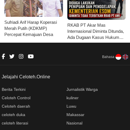
Sufriadi Arif Harap Koperasi
RKAB PT Akar Mas
Merah Putih (KDKMP)
Internasional Diminta Ditunda,
Percepat Kemajuan Desa
Ada Dugaan Kasus Hukum
yang Belum Tuntas
Bahasa
Jelajahi Celoteh.Online
Berita Terkini
Jurnalistik Warga
Celoteh Control
kuliner
Celoteh daerah
Luwu
celoteh duka
Makassar
celoteh literasi
Nasional