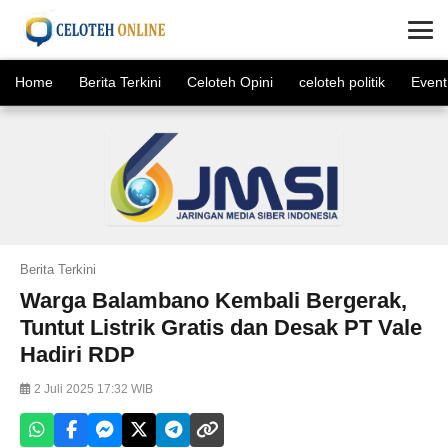
×
Home
Berita Terkini
Celoteh Opini
celoteh politik
Event
Berita Terkini
Warga Balambano Kembali Bergerak,
Tuntut Listrik Gratis dan Desak PT Vale
Hadiri RDP
2 Juli 2025 17:32 WIB