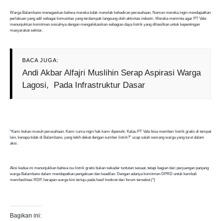
Warga Balambano menegaskan bahwa mereka tidak menolak kehadiran perusahaan. Namun mereka ingin mendapatkan
perlakuan yang adil sebagai komunitas yang terdampak langsung oleh aktivitas industri. Mereka meminta agar PT Vale
menunjukkan komitmen sosialnya dengan mengalokasikan sebagian daya listrik yang dihasilkan untuk kepentingan
masyarakat sekitar.
BACA JUGA:
Andi Akbar Alfajri Muslihin Serap Aspirasi Warga
Lagosi, Pada Infrastruktur Dasar
“Kami bukan musuh perusahaan. Kami cuma ingin hak kami dipenuhi. Kalau PT Vale bisa memberi listrik gratis di tempat
lain, kenapa tidak di Balambano, yang lebih dekat dengan sumber listrik?” ucap salah seorang warga yang turut dalam
aksi.
Aksi kedua ini menunjukkan bahwa isu listrik gratis bukan sekadar tuntutan sesaat, tetapi bagian dari perjuangan panjang
warga Balambano dalam mendapatkan pengakuan dan keadilan. Dengan adanya komitmen DPRD untuk kembali
memfasilitasi RDP, harapan warga kini tertuju pada hasil konkret dari forum tersebut.(*)
Bagikan ini: