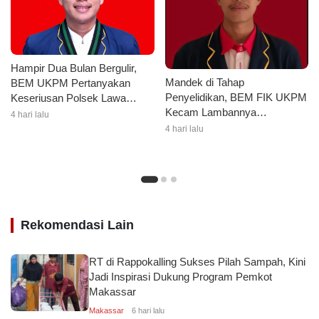
Hampir Dua Bulan Bergulir,
Mandek di Tahap
BEM UKPM Pertanyakan
Penyelidikan, BEM FIK UKPM
Keseriusan Polsek Lawa
Kecam Lambannya
Tangani Kasus Pengeroyokan
4 hari lalu
Penanganan Kasus
Mahasiswa
4 hari lalu
Pengeroyokan Ketuanya
Rekomendasi Lain
RT di Rappokalling Sukses Pilah Sampah, Kini
Jadi Inspirasi Dukung Program Pemkot
Makassar
Makassar
6 hari lalu