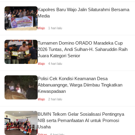
Kapolres Baru Wajo Jalin Silaturahmi Bersama
Media
Wajo
1 hari lalu
Turnamen Domino ORADO Maradeka Cup
2026 Tuntas, Andi Sulhan-H. Saharuddin Raih
Juara Kategori Senior
Wajo
4 hari lalu
Polisi Cek Kondisi Keamanan Desa
Abbanuangnge, Warga Diimbau Tingkatkan
Kewaspadaan
Wajo
2 hari lalu
BUMN Telkom Gelar Sosialisasi Pentingnya
NIB serta Pemanfaatan AI untuk Promosi
Usaha
Sidrap
6 hari lalu