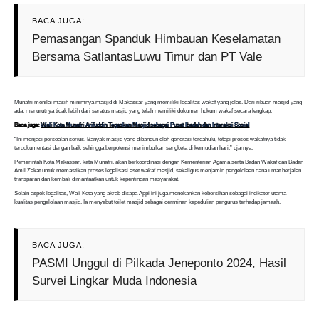
BACA JUGA:
Pemasangan Spanduk Himbauan Keselamatan
Bersama SatlantasLuwu Timur dan PT Vale
Munafri menilai masih minimnya masjid di Makassar yang memiliki legalitas wakaf yang jelas. Dari ribuan masjid yang
ada, menurutnya tidak lebih dari seratus masjid yang telah memiliki dokumen hukum wakaf secara lengkap.
Baca juga:
Wali Kota Munafri Arifuddin Tegaskan Masjid sebagai Pusat Ibadah dan Interaksi Sosial
“Ini menjadi persoalan serius. Banyak masjid yang dibangun oleh generasi terdahulu, tetapi proses wakafnya tidak
terdokumentasi dengan baik sehingga berpotensi menimbulkan sengketa di kemudian hari,” ujarnya.
Pemerintah Kota Makassar, kata Munafri, akan berkoordinasi dengan Kementerian Agama serta Badan Wakaf dan Badan
Amil Zakat untuk memastikan proses legalisasi aset wakaf masjid, sekaligus menjamin pengelolaan dana umat berjalan
transparan dan kembali dimanfaatkan untuk kepentingan masyarakat.
Selain aspek legalitas, Wali Kota yang akrab disapa Appi ini juga menekankan kebersihan sebagai indikator utama
kualitas pengelolaan masjid. Ia menyebut toilet masjid sebagai cerminan kepedulian pengurus terhadap jamaah.
BACA JUGA:
PASMI Unggul di Pilkada Jeneponto 2024, Hasil
Survei Lingkar Muda Indonesia