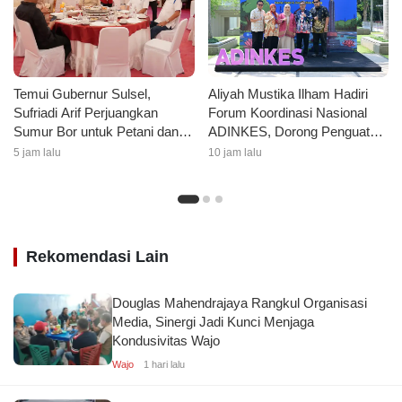
Aliyah Mustika Ilham Hadiri
Temui Gubernur Sulsel,
Forum Koordinasi Nasional
Sufriadi Arif Perjuangkan
ADINKES, Dorong Penguatan
Sumur Bor untuk Petani dan
Kolaborasi Layanan
Kelanjutan Jalan Desa
10 jam lalu
5 jam lalu
Kesehatan
Lautang
Rekomendasi Lain
Douglas Mahendrajaya Rangkul Organisasi
Media, Sinergi Jadi Kunci Menjaga
Kondusivitas Wajo
Wajo
1 hari lalu