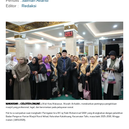
Penulis :
Salman Alfarisi
Editor :
Redaksi
i
MAKASSAR – CELOTEH.ONLINE –
Wali Kota Makassar, Munafri Arifuddin, menekankan pentingnya pengelolaan
masjid yang profesional, legal, dan berorientasi pada pelayanan sosial.
Hal itu ia sampaikan saat menghadiri Peringatan Isra Mi’raj Nabi Muhammad SAW yang dirangkaikan dengan pelantikan
Badan Pengurus Harian Masjid Nurul Ittihad, Kelurahan Kalukkuang, Kecamatan Tallo, masa bakti 2025–2030, Minggu
malam (18/01/2026).