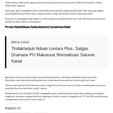
“Kalau toiletnya tidak bersih, bagaimana kita bisa berharap jamaah merasa nyaman. Kebersihan masjid ini sifatnya
fundamental,” tegasnya.
Lebih lanjut, Appi mengingatkan bahwa masjid tidak hanya berfungsi sebagai tempat ibadah ritual, tetapi juga sebagai
pusat penyelesaian persoalan sosial, ruang komunikasi warga, dan tempat interaksi masyarakat sekitar.
Karena itu, ia mengingatkan agar pengurus masjid yang baru saja dilantik benar-benar hadir dan berperan nyata, bukan
sekadar tercantum dalam surat keputusan.
Baca juga:
Pemkot Makassar Tambah Jaminan Hari Tua untuk Imam Masjid
BACA JUGA:
Tindaklanjuti Aduan Lontara Plus, Satgas
Drainase PU Makassar Normalisasi Saluran
Kanal
Appi juga mendorong masjid menjadi ruang pembinaan generasi muda dengan pendekatan yang ramah anak.
Menurutnya, anak-anak tidak boleh dijauhkan dari masjid hanya karena perilaku mereka yang masih wajar.
“Biarkan anak-anak bermain di halaman masjid. Jangan dimarahi terus-menerus, karena merekalah generasi penerus
yang kelak akan memakmurkan masjid,” ujarnya.
Menjelang bulan suci Ramadan, Munafri mengingatkan agar masjid benar-benar dipersiapkan sebagai pusat kegiatan
keagamaan, sekaligus menjaga kebersihan lingkungan di sekitar masjid. Ia mengajak lurah, RT, dan RW untuk bersinergi
menjaga kenyamanan akses menuju masjid.(*)
Bagikan ini: