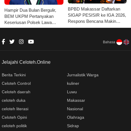
BPBD Makassar Daftarkan
Hampir Dua Bulan Bergulir,
SIGAP PESISIR ke IGA 2026,
BEM UKPM Pertanyakan
Respons Bencana Makin
Keseriusan Polsek Lawa
Cepat
Tangani Kasus Pengeroyokan
Mahasiswa
Bahasa
Jelajahi Celoteh.Online
Berita Terkini
Jurnalistik Warga
Celoteh Control
kuliner
Celoteh daerah
Luwu
celoteh duka
Makassar
celoteh literasi
Nasional
Celoteh Opini
Olahraga
celoteh politik
Sidrap