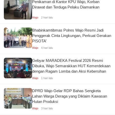
Penikaman di Kantor KPU Wajo, Korban
Dirawat dan Terduga Pelaku Diamankan
Wajo
2 hari lalu
Bhabinkamtibmas Polres Wajo Resmi Jadi
Penggerak Cinta Lingkungan, Perkuat Gerakan
PISOTA’
Wajo
4 hari lalu
Gebyar MARADEKA Festival 2026 Resmi
Dibuka, Wajo Semarakkan HUT Kemerdekaan
dengan Ragam Lomba dan Aksi Kebersihan
Wajo
1 hari lalu
DPRD Wajo Gelar RDP Bahas Sengketa
Lahan Warga Deraga yang Diklaim Kawasan
Hutan Produksi
Wajo
3 hari lalu