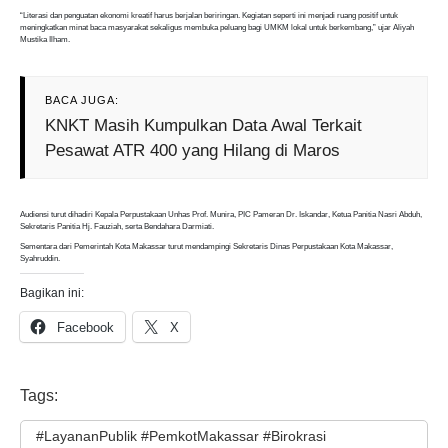
“Literasi dan penguatan ekonomi kreatif harus berjalan beriringan. Kegiatan seperti ini menjadi ruang positif untuk
meningkatkan minat baca masyarakat sekaligus membuka peluang bagi UMKM lokal untuk berkembang,” ujar Aliyah
Mustika Ilham.
BACA JUGA:
KNKT Masih Kumpulkan Data Awal Terkait
Pesawat ATR 400 yang Hilang di Maros
Audiensi turut dihadiri Kepala Perpustakaan Unhas Prof. Munira, PIC Pameran Dr. Iskandar, Ketua Panitia Nasri Abduh,
Sekretaris Panitia Hj. Fauziah, serta Bendahara Darmiati.
Sementara dari Pemerintah Kota Makassar turut mendampingi Sekretaris Dinas Perpustakaan Kota Makassar,
Syahruddin.
Bagikan ini:
Facebook
X
Tags:
#LayananPublik #PemkotMakassar #Birokrasi