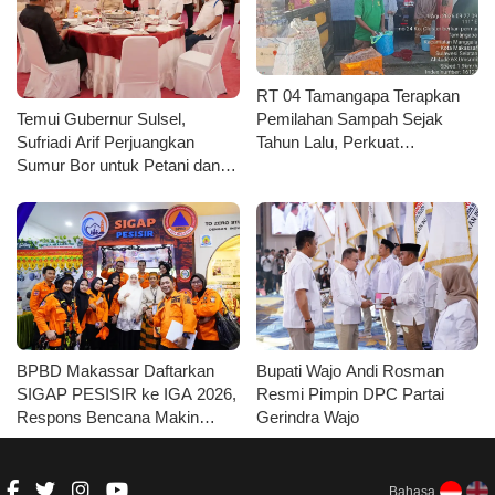
RT 04 Tamangapa Terapkan
Pemilahan Sampah Sejak
Temui Gubernur Sulsel,
Tahun Lalu, Perkuat
Sufriadi Arif Perjuangkan
Kolaborasi Seluruh Unsur
Sumur Bor untuk Petani dan
Kelanjutan Jalan Desa
Lautang
BPBD Makassar Daftarkan
Bupati Wajo Andi Rosman
SIGAP PESISIR ke IGA 2026,
Resmi Pimpin DPC Partai
Respons Bencana Makin
Gerindra Wajo
Cepat
Bahasa