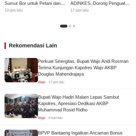
ADINKES, Dorong Penguatan
Sumur Bor untuk Petani dan
Kolaborasi Layanan
Kelanjutan Jalan Desa
17 jam lalu
13 jam lalu
Kesehatan
Lautang
Rekomendasi Lain
Perkuat Sinergitas, Bupati Wajo Andi Rosman
Terima Kunjungan Kapolres Wajo AKBP
Douglas Mahendrajaya
Wajo
17 jam lalu
Bupati Wajo Hadiri Malam Lepas Sambut
Kapolres, Apresiasi Dedikasi AKBP
Muhammad Rosid Ridho
Wajo
6 hari lalu
BPVP Bantaeng Ingatkan Ancaman Bonus