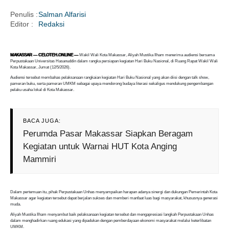
Penulis :
Salman Alfarisi
Editor :
Redaksi
i
MAKASSAR — CELOTEH.ONLINE —
Wakil Wali Kota Makassar, Aliyah Mustika Ilham menerima audiensi bersama
Perpustakaan Universitas Hasanuddin dalam rangka persiapan kegiatan Hari Buku Nasional, di Ruang Rapat Wakil Wali
Kota Makassar, Jumat (12/5/2026).
Audiensi tersebut membahas pelaksanaan rangkaian kegiatan Hari Buku Nasional yang akan diisi dengan talk show,
pameran buku, serta pameran UMKM sebagai upaya mendorong budaya literasi sekaligus mendukung pengembangan
pelaku usaha lokal di Kota Makassar.
BACA JUGA:
Perumda Pasar Makassar Siapkan Beragam
Kegiatan untuk Warnai HUT Kota Anging
Mammiri
Dalam pertemuan itu, pihak Perpustakaan Unhas menyampaikan harapan adanya sinergi dan dukungan Pemerintah Kota
Makassar agar kegiatan tersebut dapat berjalan sukses dan memberi manfaat luas bagi masyarakat, khususnya generasi
muda.
Aliyah Mustika Ilham menyambut baik pelaksanaan kegiatan tersebut dan mengapresiasi langkah Perpustakaan Unhas
dalam menghadirkan ruang edukasi yang dipadukan dengan pemberdayaan ekonomi masyarakat melalui keterlibatan
UMKM.