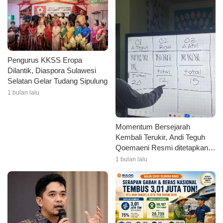
Pengurus KKSS Eropa
Dilantik, Diaspora Sulawesi
Selatan Gelar Tudang Sipulung
1 bulan lalu
Momentum Bersejarah
Kembali Terukir, Andi Teguh
Qoemaeni Resmi ditetapkan
dan disahkan Sebagai
1 bulan lalu
Formateur / Ketua Umum
DPP KEPMI Bone Periode
2026-2028