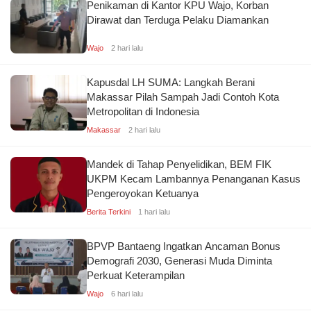
Penikaman di Kantor KPU Wajo, Korban
Dirawat dan Terduga Pelaku Diamankan
Wajo
2 hari lalu
Kapusdal LH SUMA: Langkah Berani
Makassar Pilah Sampah Jadi Contoh Kota
Metropolitan di Indonesia
Makassar
2 hari lalu
Mandek di Tahap Penyelidikan, BEM FIK
UKPM Kecam Lambannya Penanganan Kasus
Pengeroyokan Ketuanya
Berita Terkini
1 hari lalu
BPVP Bantaeng Ingatkan Ancaman Bonus
Demografi 2030, Generasi Muda Diminta
Perkuat Keterampilan
Wajo
6 hari lalu