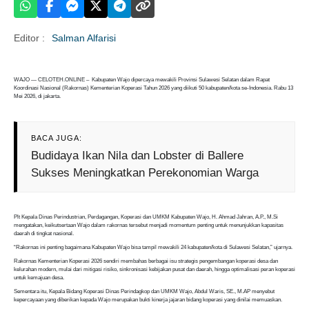
Editor :
Salman Alfarisi
i
WAJO — CELOTEH.ONLINE – Kabupaten Wajo dipercaya mewakili Provinsi Sulawesi Selatan dalam Rapat
Koordinasi Nasional (Rakornas) Kementerian Koperasi Tahun 2026 yang diikuti 50 kabupaten/kota se-Indonesia. Rabu 13
Mei 2026, di jakarta.
BACA JUGA:
Budidaya Ikan Nila dan Lobster di Ballere
Sukses Meningkatkan Perekonomian Warga
Plt Kepala Dinas Perindustrian, Perdagangan, Koperasi dan UMKM Kabupaten Wajo, H. Ahmad Jahran, A.P., M.Si
mengatakan, keikutsertaan Wajo dalam rakornas tersebut menjadi momentum penting untuk menunjukkan kapasitas
daerah di tingkat nasional.
“Rakornas ini penting bagaimana Kabupaten Wajo bisa tampil mewakili 24 kabupaten/kota di Sulawesi Selatan,” ujarnya.
Rakornas Kementerian Koperasi 2026 sendiri membahas berbagai isu strategis pengembangan koperasi desa dan
kelurahan modern, mulai dari mitigasi risiko, sinkronisasi kebijakan pusat dan daerah, hingga optimalisasi peran koperasi
untuk kemajuan desa.
Sementara itu, Kepala Bidang Koperasi Dinas Perindagkop dan UMKM Wajo, Abdul Waris, SE., M.AP menyebut
kepercayaan yang diberikan kepada Wajo merupakan bukti kinerja jajaran bidang koperasi yang dinilai memuaskan.