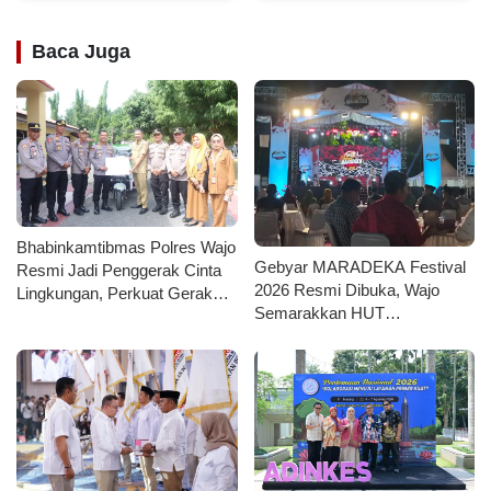
Baca Juga
Bhabinkamtibmas Polres Wajo
Gebyar MARADEKA Festival
Resmi Jadi Penggerak Cinta
2026 Resmi Dibuka, Wajo
Lingkungan, Perkuat Gerakan
Semarakkan HUT
PISOTA’
Kemerdekaan dengan Ragam
Lomba dan Aksi Kebersihan