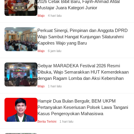
2026 Cetak Bibit Baru, Fajrih-Ahmad Afdal
Mustajar Juara Kategori Junior
Wajo
4 hari lalu
Perkuat Sinergi, Pimpinan dan Anggota DPRD
Wajo Sambut Hangat Kunjungan Silaturahmi
Kapolres Wajo yang Baru
Wajo
6 jam lalu
Gebyar MARADEKA Festival 2026 Resmi
Dibuka, Wajo Semarakkan HUT Kemerdekaan
dengan Ragam Lomba dan Aksi Kebersihan
Wajo
1 hari lalu
Hampir Dua Bulan Bergulir, BEM UKPM
Pertanyakan Keseriusan Polsek Lawa Tangani
Kasus Pengeroyokan Mahasiswa
Berita Terkini
1 hari lalu