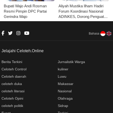
Bupati Wajo Andi Rosman
Aliyah Mustika Ilham Hadiri
Resmi Pimpin DPC Partai
Forum Koordinasi Nasional
Gerindra Wajo
ADINKES, Dorong Penguatan
Kolaborasi Layanan
Kesehatan
Bahasa
Jelajahi Celoteh.Online
Berita Terkini
Jurnalistik Warga
Celoteh Control
kuliner
Celoteh daerah
Luwu
celoteh duka
Makassar
celoteh literasi
Nasional
Celoteh Opini
Olahraga
celoteh politik
Sidrap