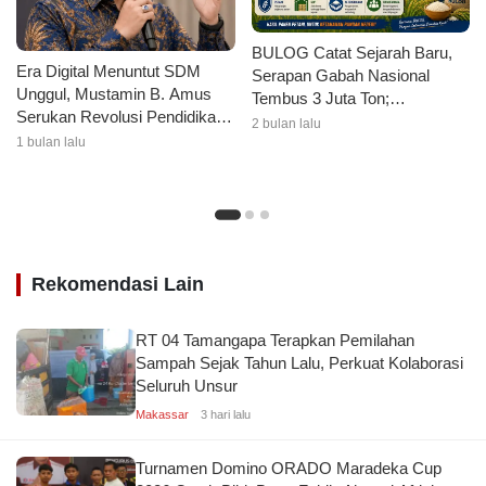
BULOG Catat Sejarah Baru,
Era Digital Menuntut SDM
Serapan Gabah Nasional
Unggul, Mustamin B. Amus
Tembus 3 Juta Ton;
Serukan Revolusi Pendidikan
Bulukumba Sumbang 56 Ribu
2 bulan lalu
di Pinrang
Ton Gabah
1 bulan lalu
Rekomendasi Lain
RT 04 Tamangapa Terapkan Pemilahan
Sampah Sejak Tahun Lalu, Perkuat Kolaborasi
Seluruh Unsur
Makassar
3 hari lalu
Turnamen Domino ORADO Maradeka Cup