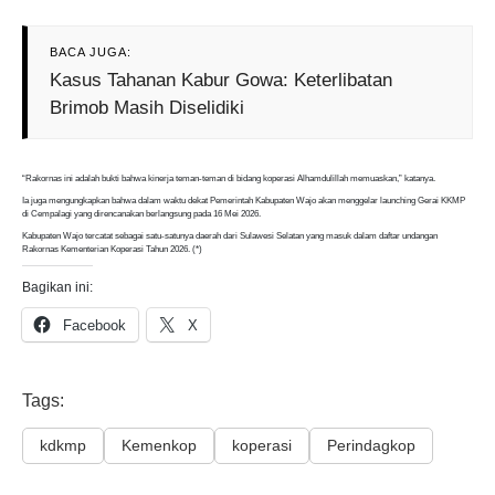
BACA JUGA:
Kasus Tahanan Kabur Gowa: Keterlibatan
Brimob Masih Diselidiki
“Rakornas ini adalah bukti bahwa kinerja teman-teman di bidang koperasi Alhamdulillah memuaskan,” katanya.
Ia juga mengungkapkan bahwa dalam waktu dekat Pemerintah Kabupaten Wajo akan menggelar launching Gerai KKMP
di Cempalagi yang direncanakan berlangsung pada 16 Mei 2026.
Kabupaten Wajo tercatat sebagai satu-satunya daerah dari Sulawesi Selatan yang masuk dalam daftar undangan
Rakornas Kementerian Koperasi Tahun 2026. (*)
Bagikan ini:
Facebook
X
Tags:
kdkmp
Kemenkop
koperasi
Perindagkop