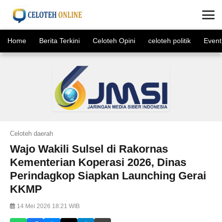
×
Home
Berita Terkini
Celoteh Opini
celoteh politik
Event
Celoteh daerah
Wajo Wakili Sulsel di Rakornas
Kementerian Koperasi 2026, Dinas
Perindagkop Siapkan Launching Gerai
KKMP
14 Mei 2026 18:21 WIB