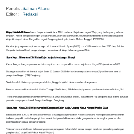
Penulis :
Salman Alfarisi
Editor :
Redaksi
i
Wajo, Celoteh.Online –
Kasus Praperadilan Antara MKS melawan Kejaksaan negeri Wajo yang berlangsung selama
empat(4) hari di pengadilan negeri (PN)Sengkang, jalan Bau Baharuddin,kelurahan bulupabbulu Sengkang kabupaten
Wajo Akhirnya Hakim Pengadilan negeri Sengkang ketuk palu,Kamis Malam.Tanggal, 15/01/2026.
Kejari wajo yang menetapkan tersangka Muhammad Kurnia Syam (MKS) pada 18 Desember tahun 2025 lalu, Selaku
Penyedia bantuan Hibah pengembangan Perseutraan di Wajo tahun anggaran 2022.
Baca Juga : Silaturahmi JMSI dan Kejari Wajo: Membangun Sinergi
Kasus Pengembangan persuteraan ini sampai ke rana praperadilan antara Kejaksaan Negeri Wajo melawan MKS.
Sidang praperadilan ini dimulai sejak Senin 12 Januari 2026 dan berlangsung selama empat(4)hari berturut turut di
pengadilan Negeri (PN) Sengkang.
Setelah melalui beberapa proses pembuktian, hingga Majelis Hakim membacakan putusan.
Putusan tersebut dibacakan oleh Hakim Tunggal Yon Mahari, SH didampingi panitera pembantu Amirwan Makka, SH
“Permohonan praperadilan pemohon yakni MKS untuk seluruhnya ditolak,” kata Hakim PN Sengkang saat sidang putusan
permohonan praperadilan di Pengadilan Negeri Sengkang.
Baca Juga : Ketua JMSI Wajo Apresiasi Ketegasan Kejari Wajo, Ungkap Kasus Korupsi Murbei 2022
Shoedarmanto, S.H., M.H yang di konfirmasi di ruang jaksa pengadilan Negeri Sengkang menegaskan bahwa seluruh
tindakan penyidik dari tahap penyidikan, mulai dari penyelidikan sampai dengan penetapan tersangka, penahan, dan
penyitaan telah sesuai dengan prosedur.
“Putusan ini membuktikan bahwasanya proses penegakan hukum telah sesuai dengan peraturan perundang-undangan
yang berlaku,” ucap Kasi Pidsus Kejari Wajo.(*)