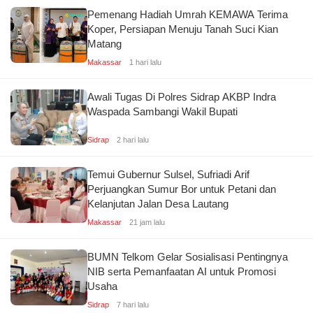
Pemenang Hadiah Umrah KEMAWA Terima
Koper, Persiapan Menuju Tanah Suci Kian
Matang
Makassar
1 hari lalu
Awali Tugas Di Polres Sidrap AKBP Indra
Waspada Sambangi Wakil Bupati
Sidrap
2 hari lalu
Temui Gubernur Sulsel, Sufriadi Arif
Perjuangkan Sumur Bor untuk Petani dan
Kelanjutan Jalan Desa Lautang
Makassar
21 jam lalu
BUMN Telkom Gelar Sosialisasi Pentingnya
NIB serta Pemanfaatan AI untuk Promosi
Usaha
Sidrap
7 hari lalu