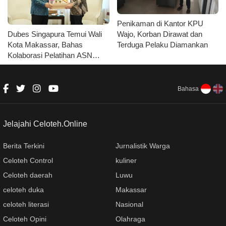
Penikaman di Kantor KPU
Dubes Singapura Temui Wali
Wajo, Korban Dirawat dan
Kota Makassar, Bahas
Terduga Pelaku Diamankan
Kolaborasi Pelatihan ASN
hingga Masyarakat
Bahasa
Jelajahi Celoteh.Online
Berita Terkini
Jurnalistik Warga
Celoteh Control
kuliner
Celoteh daerah
Luwu
celoteh duka
Makassar
celoteh literasi
Nasional
Celoteh Opini
Olahraga