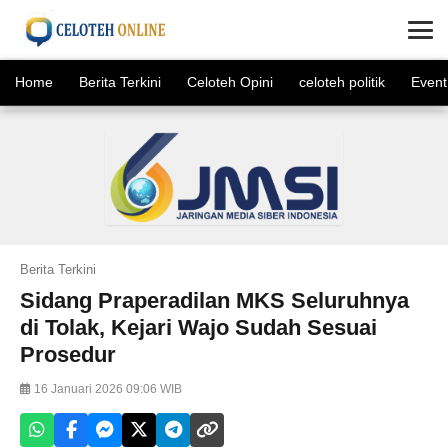
×
Home
Berita Terkini
Celoteh Opini
celoteh politik
Event
Berita Terkini
Sidang Praperadilan MKS Seluruhnya
di Tolak, Kejari Wajo Sudah Sesuai
Prosedur
16 Januari 2026 09:06 WIB