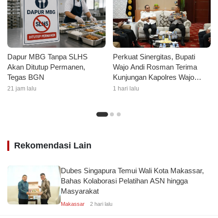
Dapur MBG Tanpa SLHS
Perkuat Sinergitas, Bupati
Akan Ditutup Permanen,
Wajo Andi Rosman Terima
Tegas BGN
Kunjungan Kapolres Wajo
AKBP Douglas Mahendrajaya
21 jam lalu
1 hari lalu
Rekomendasi Lain
Dubes Singapura Temui Wali Kota Makassar,
Bahas Kolaborasi Pelatihan ASN hingga
Masyarakat
Makassar
2 hari lalu