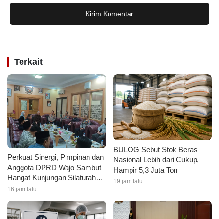
Kirim Komentar
Terkait
BULOG Sebut Stok Beras
Perkuat Sinergi, Pimpinan dan
Nasional Lebih dari Cukup,
Anggota DPRD Wajo Sambut
Hampir 5,3 Juta Ton
Hangat Kunjungan Silaturahmi
19 jam lalu
Kapolres Wajo yang Baru
16 jam lalu