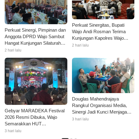
Perkuat Sinergitas, Bupati
Perkuat Sinergi, Pimpinan dan
Wajo Andi Rosman Terima
Anggota DPRD Wajo Sambut
Kunjungan Kapolres Wajo
Hangat Kunjungan Silaturahmi
AKBP Douglas Mahendrajaya
2 hari lalu
Kapolres Wajo yang Baru
2 hari lalu
Douglas Mahendrajaya
Rangkul Organisasi Media,
Gebyar MARADEKA Festival
Sinergi Jadi Kunci Menjaga
2026 Resmi Dibuka, Wajo
Kondusivitas Wajo
3 hari lalu
Semarakkan HUT
Kemerdekaan dengan Ragam
3 hari lalu
Lomba dan Aksi Kebersihan