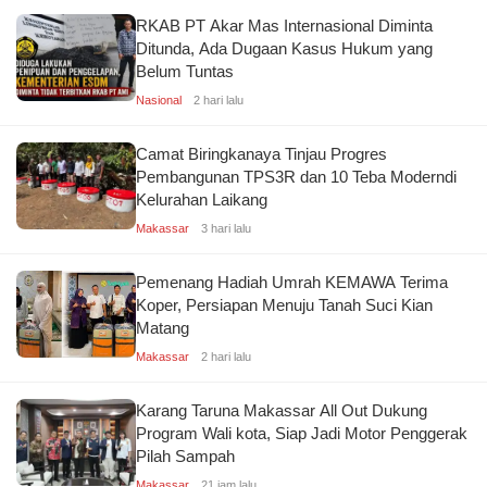
RKAB PT Akar Mas Internasional Diminta
Ditunda, Ada Dugaan Kasus Hukum yang
Belum Tuntas
Nasional
2 hari lalu
Camat Biringkanaya Tinjau Progres
Pembangunan TPS3R dan 10 Teba Moderndi
Kelurahan Laikang
Makassar
3 hari lalu
Pemenang Hadiah Umrah KEMAWA Terima
Koper, Persiapan Menuju Tanah Suci Kian
Matang
Makassar
2 hari lalu
Karang Taruna Makassar All Out Dukung
Program Wali kota, Siap Jadi Motor Penggerak
Pilah Sampah
Makassar
21 jam lalu