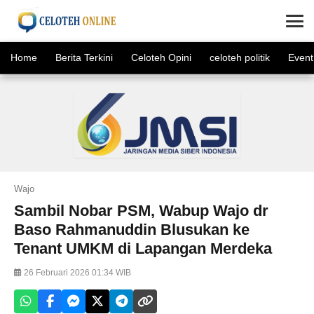
×
Home
Berita Terkini
Celoteh Opini
celoteh politik
Event
Wajo
Sambil Nobar PSM, Wabup Wajo dr
Baso Rahmanuddin Blusukan ke
Tenant UMKM di Lapangan Merdeka
26 Februari 2026 01:34 WIB