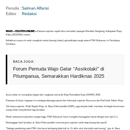
Penulis :
Salman Alfarisi
Editor :
Redaksi
i
WAJO – CELOTEH.ONLINE –
Ratusan suporter sepak bola memadati Lapangan Merdeka Sengkang, Kabupaten Wajo,
Rabu (25/2/2026) malam.
Kehadiran massa ini untuk mengikuti nonton bareng (nobar) pertandingan sengit antara PSM Makassar vs Persebaya
Surabaya.
BACA JUGA:
Forum Pemuda Wajo Gelar “Assikolaki” di
Pitumpanua, Semarakkan Hardiknas 2025
Acara nobar ini merupakan bagian dari rangkaian semarak Wajo Ramadhan Expo (WARE) 2026.
Pantauan di lokasi, kegiatan ini mendapat dukungan penuh dari kelompok suporter Maczman dan Red Gank Sektor Wajo.
Tak hanya suporter, Wakil Bupati Wajo, dr. Baso Rahmanuddin (DBR), juga tampak hadir membaur di tengah kerumunan
warga untuk menyaksikan laga tersebut.
Meski antusiasme penonton sangat tinggi, PSM Makassar harus mengakui keunggulan lawan dengan skor tipis 0-1.
Menanggapi hasil tersebut, dr. Baso Rahmanuddin meminta para suporter untuk tetap tenang dan sportif.
“Sebagai pendukung setia PSM, kita harus berlapang dada kali ini. Di akhir skor kita kalah satu kosong,” ujar dr. Baso