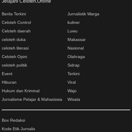
Jelajahi Celoteh.Online
Berita Terkini
Jurnalistik Warga
Celoteh Control
kuliner
Celoteh daerah
Luwu
celoteh duka
Makassar
celoteh literasi
Nasional
Celoteh Opini
Olahraga
celoteh politik
Sidrap
Event
Terkini
Hiburan
Viral
Hukum dan Kriminal
Wajo
Jurnalisme Pelajar & Mahasiswa
Wisata
Box Redaksi
Kode Etik Jurnalis