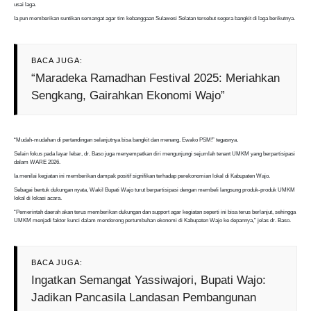
usai laga.
Ia pun memberikan suntikan semangat agar tim kebanggaan Sulawesi Selatan tersebut segera bangkit di laga berikutnya.
BACA JUGA:
“Maradeka Ramadhan Festival 2025: Meriahkan
Sengkang, Gairahkan Ekonomi Wajo”
“Mudah-mudahan di pertandingan selanjutnya bisa bangkit dan menang. Ewako PSM!” tegasnya.
Selain fokus pada layar lebar, dr. Baso juga menyempatkan diri mengunjungi sejumlah tenant UMKM yang berpartisipasi
dalam WARE 2026.
Ia menilai kegiatan ini memberikan dampak positif signifikan terhadap perekonomian lokal di Kabupaten Wajo.
Sebagai bentuk dukungan nyata, Wakil Bupati Wajo turut berpartisipasi dengan membeli langsung produk-produk UMKM
lokal di lokasi acara.
“Pemerintah daerah akan terus memberikan dukungan dan support agar kegiatan seperti ini bisa terus berlanjut, sehingga
UMKM menjadi faktor kunci dalam mendorong pertumbuhan ekonomi di Kabupaten Wajo ke depannya,” jelas dr. Baso.
BACA JUGA:
Ingatkan Semangat Yassiwajori, Bupati Wajo:
Jadikan Pancasila Landasan Pembangunan