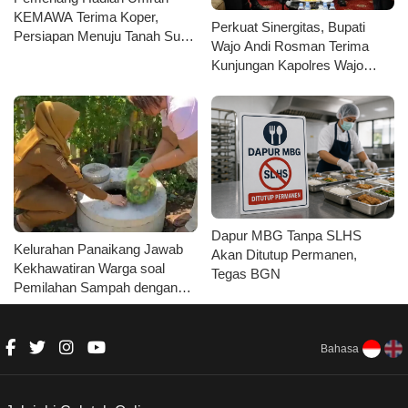
KEMAWA Terima Koper,
Perkuat Sinergitas, Bupati
Persiapan Menuju Tanah Suci
Wajo Andi Rosman Terima
Kian Matang
Kunjungan Kapolres Wajo
AKBP Douglas Mahendrajaya
Dapur MBG Tanpa SLHS
Kelurahan Panaikang Jawab
Akan Ditutup Permanen,
Kekhawatiran Warga soal
Tegas BGN
Pemilahan Sampah dengan
Fasilitas Lengkap
Bahasa