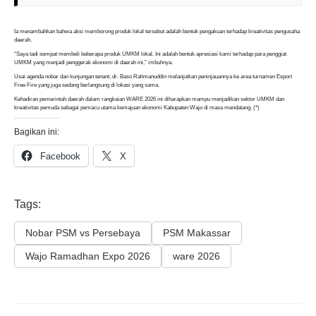
Ia menambahkan bahwa aksi memborong produk lokal tersebut adalah bentuk pengakuan terhadap kreativitas pengusaha
daerah.
“Saya tadi sempat membeli beberapa produk UMKM lokal. Ini adalah bentuk apresiasi kami terhadap para penggiat
UMKM yang menjadi penggerak ekonomi di daerah ini,” imbuhnya.
Usai agenda nobar dan kunjungan tenant, dr. Baso Rahmanuddin melanjutkan peninjauannya ke area turnamen Esport
Free Fire yang juga sedang berlangsung di lokasi yang sama.
Kehadiran pemerintah daerah dalam rangkaian WARE 2026 ini diharapkan mampu menjadikan sektor UMKM dan
kreativitas pemuda sebagai pemacu utama kemajuan ekonomi Kabupaten Wajo di masa mendatang. (*)
Bagikan ini:
Facebook
X
Tags:
Nobar PSM vs Persebaya
PSM Makassar
Wajo Ramadhan Expo 2026
ware 2026