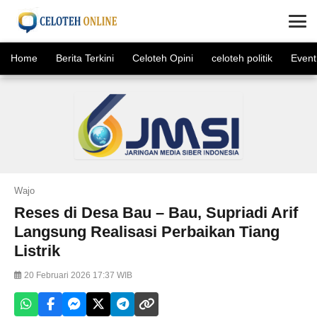
×
Home
Berita Terkini
Celoteh Opini
celoteh politik
Event
Wajo
Reses di Desa Bau – Bau, Supriadi Arif
Langsung Realisasi Perbaikan Tiang
Listrik
20 Februari 2026 17:37 WIB