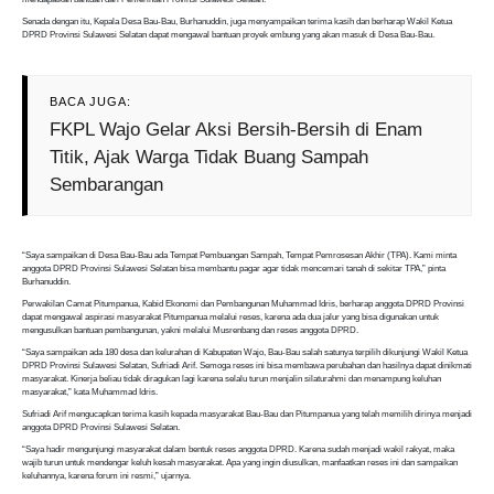
Senada dengan itu, Kepala Desa Bau-Bau, Burhanuddin, juga menyampaikan terima kasih dan berharap Wakil Ketua
DPRD Provinsi Sulawesi Selatan dapat mengawal bantuan proyek embung yang akan masuk di Desa Bau-Bau.
BACA JUGA:
FKPL Wajo Gelar Aksi Bersih-Bersih di Enam
Titik, Ajak Warga Tidak Buang Sampah
Sembarangan
“Saya sampaikan di Desa Bau-Bau ada Tempat Pembuangan Sampah, Tempat Pemrosesan Akhir (TPA). Kami minta
anggota DPRD Provinsi Sulawesi Selatan bisa membantu pagar agar tidak mencemari tanah di sekitar TPA,” pinta
Burhanuddin.
Perwakilan Camat Pitumpanua, Kabid Ekonomi dan Pembangunan Muhammad Idris, berharap anggota DPRD Provinsi
dapat mengawal aspirasi masyarakat Pitumpanua melalui reses, karena ada dua jalur yang bisa digunakan untuk
mengusulkan bantuan pembangunan, yakni melalui Musrenbang dan reses anggota DPRD.
“Saya sampaikan ada 180 desa dan kelurahan di Kabupaten Wajo, Bau-Bau salah satunya terpilih dikunjungi Wakil Ketua
DPRD Provinsi Sulawesi Selatan, Sufriadi Arif. Semoga reses ini bisa membawa perubahan dan hasilnya dapat dinikmati
masyarakat. Kinerja beliau tidak diragukan lagi karena selalu turun menjalin silaturahmi dan menampung keluhan
masyarakat,” kata Muhammad Idris.
Sufriadi Arif mengucapkan terima kasih kepada masyarakat Bau-Bau dan Pitumpanua yang telah memilih dirinya menjadi
anggota DPRD Provinsi Sulawesi Selatan.
“Saya hadir mengunjungi masyarakat dalam bentuk reses anggota DPRD. Karena sudah menjadi wakil rakyat, maka
wajib turun untuk mendengar keluh kesah masyarakat. Apa yang ingin diusulkan, manfaatkan reses ini dan sampaikan
keluhannya, karena forum ini resmi,” ujarnya.