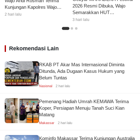
Wajo Andi Rosman Terima
2026 Resmi Dibuka, Wajo
Kunjungan Kapolres Wajo
Semarakkan HUT
AKBP Douglas Mahendrajaya
2 hari lalu
Kemerdekaan dengan Ragam
3 hari lalu
Lomba dan Aksi Kebersihan
Rekomendasi Lain
RKAB PT Akar Mas Internasional Diminta
Ditunda, Ada Dugaan Kasus Hukum yang
Belum Tuntas
Nasional
2 hari lalu
Pemenang Hadiah Umrah KEMAWA Terima
Koper, Persiapan Menuju Tanah Suci Kian
Matang
Makassar
2 hari lalu
Kominfo Makassar Terima Kunjungan Australia