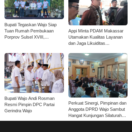
Bupati Tegaskan Wajo Siap
Appi Minta PDAM Makassar
Tuan Rumah Pembukaan
Utamakan Kualitas Layanan
Porprov Sulsel XVIII,
dan Jaga Likuiditas
Launching Maskot, Fun Bike
Perusahaan
Hingga Turnamen Domino
Kolaborasi KONI
Bupati Wajo Andi Rosman
Perkuat Sinergi, Pimpinan dan
Resmi Pimpin DPC Partai
Anggota DPRD Wajo Sambut
Gerindra Wajo
Hangat Kunjungan Silaturahmi
Kapolres Wajo yang Baru