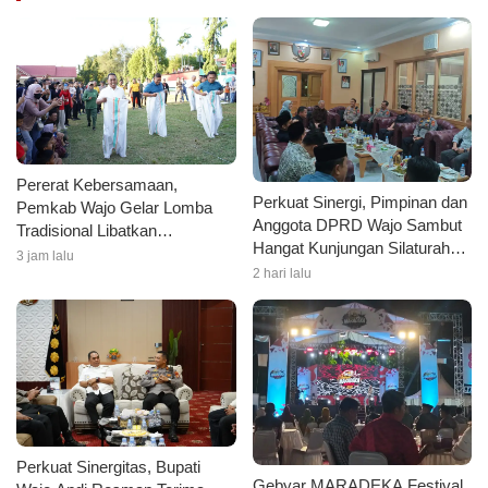
Pererat Kebersamaan,
Perkuat Sinergi, Pimpinan dan
Pemkab Wajo Gelar Lomba
Anggota DPRD Wajo Sambut
Tradisional Libatkan
Hangat Kunjungan Silaturahmi
Forkopimda dan Masyarakat
3 jam lalu
Kapolres Wajo yang Baru
2 hari lalu
Perkuat Sinergitas, Bupati
Gebyar MARADEKA Festival