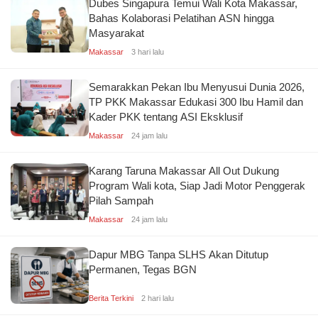
Dubes Singapura Temui Wali Kota Makassar,
Bahas Kolaborasi Pelatihan ASN hingga
Masyarakat
Makassar
3 hari lalu
Semarakkan Pekan Ibu Menyusui Dunia 2026,
TP PKK Makassar Edukasi 300 Ibu Hamil dan
Kader PKK tentang ASI Eksklusif
Makassar
24 jam lalu
Karang Taruna Makassar All Out Dukung
Program Wali kota, Siap Jadi Motor Penggerak
Pilah Sampah
Makassar
24 jam lalu
Dapur MBG Tanpa SLHS Akan Ditutup
Permanen, Tegas BGN
Berita Terkini
2 hari lalu