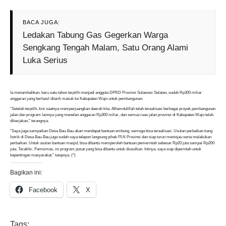
BACA JUGA:
Ledakan Tabung Gas Gegerkan Warga
Sengkang Tengah Malam, Satu Orang Alami
Luka Serius
Ia menambahkan, baru satu tahun terpilih menjadi anggota DPRD Provinsi Sulawesi Selatan, sudah Rp300 miliar
anggaran yang berhasil ditarik masuk ke Kabupaten Wajo untuk pembangunan.
“Setelah terpilih, kini saatnya memperjuangkan daerah kita. Alhamdulillah telah terealisasi berbagai proyek pembangunan
jalan dan program lainnya yang menelan anggaran Rp300 miliar, dan semua ruas jalan provinsi di Kabupaten Wajo telah
dikerjakan,” terangnya.
“Saya juga sampaikan Desa Bau-Bau akan mendapat bantuan embung, semoga bisa terealisasi. Usulan perbaikan tiang
listrik di Desa Bau-Bau juga sudah saya telepon langsung pihak PLN Provinsi dan siap turun meninjau serta melakukan
perbaikan. Untuk usulan bantuan masjid, bisa dibantu memperoleh bantuan pemerintah sebesar Rp20 juta sampai Rp200
juta. Terakhir, Pamsimas, ini program pusat yang bisa dibantu untuk diusulkan. Intinya, saya siap diperintah untuk
kepentingan masyarakat,” tutupnya. (*)
Bagikan ini:
Facebook
X
Tags: