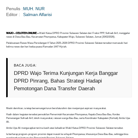
Penulis :
MUH. NUR
Editor :
Salman Alfarisi
i
WAJO – CELOTEH.ONLINE –
Wakil Ketua DPRD Provinsi Sulawesi Selatan dari Fraksi PPP, Sufriadi Arif, menggelar
reses di Desa Bau-Bau, Kecamatan Pitumpanua, Kabupaten Wajo, Sulawesi Selatan, Jumat (20/02/2026).
Pelaksanaan Reses Masa Persidangan II Tahun 2025–2026 DPRD Provinsi Sulawesi Selatan tersebut memasuki hari
kelima reses dan hari kedua puasa Ramadan 1447 Hijriah.
BACA JUGA:
DPRD Wajo Terima Kunjungan Kerja Banggar
DPRD Pinrang, Bahas Strategi Hadapi
Pemotongan Dana Transfer Daerah
Meski demikian, ia tetap bersemangat turun bersilaturahmi dan menjemput aspirasi masyarakat.
Hadir dalam kegiatan tersebut perwakilan Pemerintah Kecamatan Pitumpanua, Kepala Desa Bau-Bau, Kordes
Pemenangan Sufriadi Arif, tokoh masyarakat, ratusan warga Bau-Bau, serta Koordinator Kabupaten (Korkab) Ambo Upe
Ali.
Ambo Upe Ali mengucapkan terima kasih atas kehadiran Wakil Ketua DPRD Provinsi Sulawesi Selatan tersebut.
Ia berharap program-program provinsi dapat masuk ke wilayah Pitumpanua, khususnya Desa Bau-Bau, sehingga bisa
mendapatkan bantuan dari Pemerintah Provinsi Sulawesi Selatan.