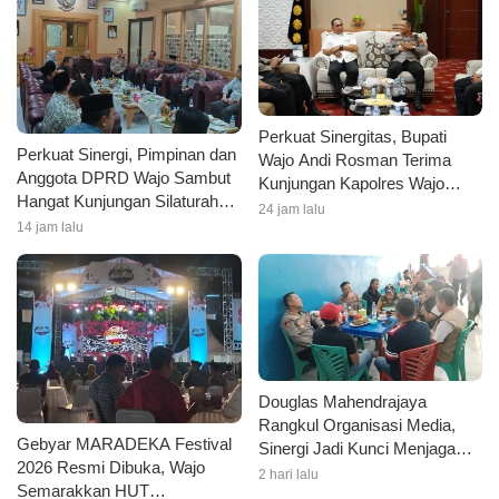
Perkuat Sinergitas, Bupati
Perkuat Sinergi, Pimpinan dan
Wajo Andi Rosman Terima
Anggota DPRD Wajo Sambut
Kunjungan Kapolres Wajo
Hangat Kunjungan Silaturahmi
AKBP Douglas Mahendrajaya
24 jam lalu
Kapolres Wajo yang Baru
14 jam lalu
Douglas Mahendrajaya
Rangkul Organisasi Media,
Gebyar MARADEKA Festival
Sinergi Jadi Kunci Menjaga
2026 Resmi Dibuka, Wajo
Kondusivitas Wajo
2 hari lalu
Semarakkan HUT