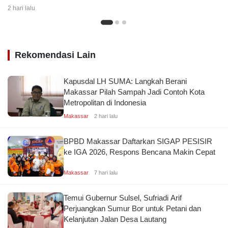
Kemerdekaan dengan Ragam
2 hari lalu
Lomba dan Aksi Kebersihan
Rekomendasi Lain
Kapusdal LH SUMA: Langkah Berani
Makassar Pilah Sampah Jadi Contoh Kota
Metropolitan di Indonesia
Makassar
2 hari lalu
BPBD Makassar Daftarkan SIGAP PESISIR
ke IGA 2026, Respons Bencana Makin Cepat
Makassar
7 hari lalu
Temui Gubernur Sulsel, Sufriadi Arif
Perjuangkan Sumur Bor untuk Petani dan
Kelanjutan Jalan Desa Lautang