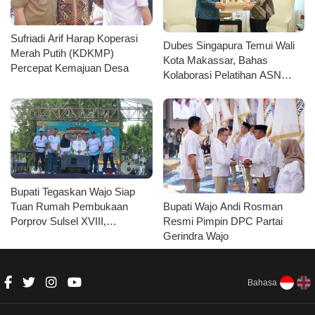
Sufriadi Arif Harap Koperasi
Dubes Singapura Temui Wali
Merah Putih (KDKMP)
Kota Makassar, Bahas
Percepat Kemajuan Desa
Kolaborasi Pelatihan ASN
hingga Masyarakat
Bupati Tegaskan Wajo Siap
Bupati Wajo Andi Rosman
Tuan Rumah Pembukaan
Resmi Pimpin DPC Partai
Porprov Sulsel XVIII,
Gerindra Wajo
Launching Maskot, Fun Bike
Hingga Turnamen Domino
Kolaborasi KONI
Bahasa