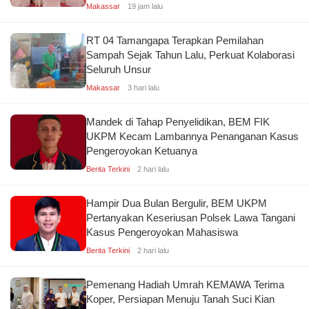
Makassar
19 jam lalu
RT 04 Tamangapa Terapkan Pemilahan
Sampah Sejak Tahun Lalu, Perkuat Kolaborasi
Seluruh Unsur
Makassar
3 hari lalu
Mandek di Tahap Penyelidikan, BEM FIK
UKPM Kecam Lambannya Penanganan Kasus
Pengeroyokan Ketuanya
Berita Terkini
2 hari lalu
Hampir Dua Bulan Bergulir, BEM UKPM
Pertanyakan Keseriusan Polsek Lawa Tangani
Kasus Pengeroyokan Mahasiswa
Berita Terkini
2 hari lalu
Pemenang Hadiah Umrah KEMAWA Terima
Koper, Persiapan Menuju Tanah Suci Kian