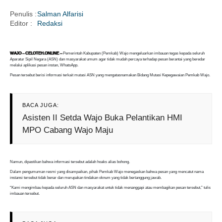
Penulis :
Salman Alfarisi
Editor :
Redaksi
i
WAJO – CELOTEH.ONLINE –
Pemerintah Kabupaten (Pemkab) Wajo mengeluarkan imbauan tegas kepada seluruh
Aparatur Sipil Negara (ASN) dan masyarakat umum agar tidak mudah percaya terhadap pesan berantai yang beredar
melalui aplikasi pesan instan, WhatsApp.
Pesan tersebut berisi informasi terkait mutasi ASN yang mengatasnamakan Bidang Mutasi Kepegawaian Pemkab Wajo.
BACA JUGA:
Asisten II Setda Wajo Buka Pelantikan HMI
MPO Cabang Wajo Maju
Namun, dipastikan bahwa informasi tersebut adalah hoaks alias bohong.
Dalam pengumuman resmi yang disampaikan, pihak Pemkab Wajo menegaskan bahwa pesan yang mencatut nama
instansi tersebut tidak benar dan merupakan tindakan oknum yang tidak bertanggung jawab.
“Kami mengimbau kepada seluruh ASN dan masyarakat untuk tidak menanggapi atau membagikan pesan tersebut,” tulis
imbauan tersebut.