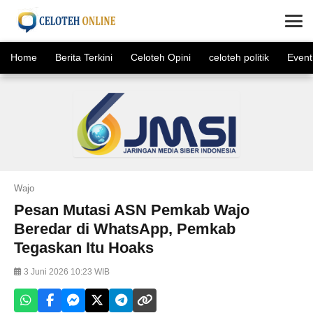
×
Home
Berita Terkini
Celoteh Opini
celoteh politik
Event
Wajo
Pesan Mutasi ASN Pemkab Wajo
Beredar di WhatsApp, Pemkab
Tegaskan Itu Hoaks
3 Juni 2026 10:23 WIB