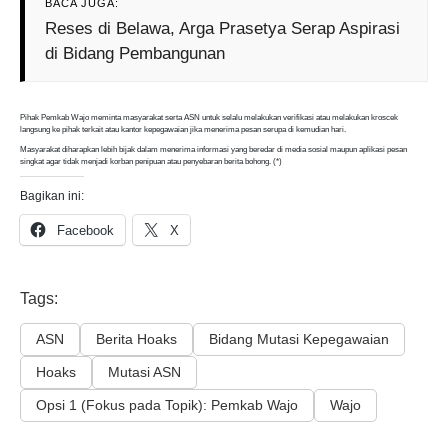
BACA JUGA:
Reses di Belawa, Arga Prasetya Serap Aspirasi
di Bidang Pembangunan
Pihak Pemkab Wajo meminta masyarakat serta ASN untuk selalu melakukan verifikasi atau melakukan kroscek
langsung ke pihak terkait atau kantor kepegawaian jika menerima pesan serupa di kemudian hari.
Masyarakat diharapkan lebih bijak dalam menerima informasi yang beredar di media sosial maupun aplikasi pesan
singkat agar tidak menjadi korban penipuan atau penyebaran berita bohong. (*)
Bagikan ini:
Facebook
X
Tags:
ASN
Berita Hoaks
Bidang Mutasi Kepegawaian
Hoaks
Mutasi ASN
Opsi 1 (Fokus pada Topik): ⁠Pemkab Wajo
Wajo