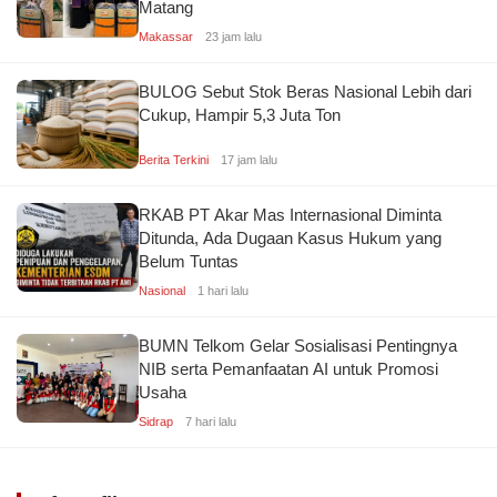
Matang
Makassar
23 jam lalu
BULOG Sebut Stok Beras Nasional Lebih dari
Cukup, Hampir 5,3 Juta Ton
Berita Terkini
17 jam lalu
RKAB PT Akar Mas Internasional Diminta
Ditunda, Ada Dugaan Kasus Hukum yang
Belum Tuntas
Nasional
1 hari lalu
BUMN Telkom Gelar Sosialisasi Pentingnya
NIB serta Pemanfaatan AI untuk Promosi
Usaha
Sidrap
7 hari lalu