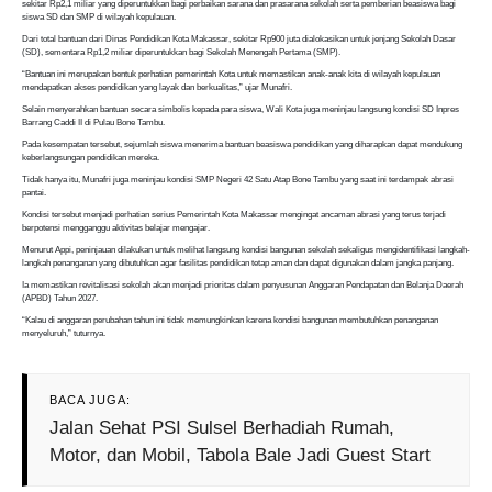
sekitar Rp2,1 miliar yang diperuntukkan bagi perbaikan sarana dan prasarana sekolah serta pemberian beasiswa bagi
siswa SD dan SMP di wilayah kepulauan.
Dari total bantuan dari Dinas Pendidikan Kota Makassar, sekitar Rp900 juta dialokasikan untuk jenjang Sekolah Dasar
(SD), sementara Rp1,2 miliar diperuntukkan bagi Sekolah Menengah Pertama (SMP).
“Bantuan ini merupakan bentuk perhatian pemerintah Kota untuk memastikan anak-anak kita di wilayah kepulauan
mendapatkan akses pendidikan yang layak dan berkualitas,” ujar Munafri.
Selain menyerahkan bantuan secara simbolis kepada para siswa, Wali Kota juga meninjau langsung kondisi SD Inpres
Barrang Caddi II di Pulau Bone Tambu.
Pada kesempatan tersebut, sejumlah siswa menerima bantuan beasiswa pendidikan yang diharapkan dapat mendukung
keberlangsungan pendidikan mereka.
Tidak hanya itu, Munafri juga meninjau kondisi SMP Negeri 42 Satu Atap Bone Tambu yang saat ini terdampak abrasi
pantai.
Kondisi tersebut menjadi perhatian serius Pemerintah Kota Makassar mengingat ancaman abrasi yang terus terjadi
berpotensi mengganggu aktivitas belajar mengajar.
Menurut Appi, peninjauan dilakukan untuk melihat langsung kondisi bangunan sekolah sekaligus mengidentifikasi langkah-
langkah penanganan yang dibutuhkan agar fasilitas pendidikan tetap aman dan dapat digunakan dalam jangka panjang.
Ia memastikan revitalisasi sekolah akan menjadi prioritas dalam penyusunan Anggaran Pendapatan dan Belanja Daerah
(APBD) Tahun 2027.
“Kalau di anggaran perubahan tahun ini tidak memungkinkan karena kondisi bangunan membutuhkan penanganan
menyeluruh,” tuturnya.
BACA JUGA:
Jalan Sehat PSI Sulsel Berhadiah Rumah,
Motor, dan Mobil, Tabola Bale Jadi Guest Start