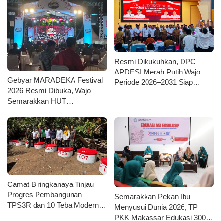
Resmi Dikukuhkan, DPC
APDESI Merah Putih Wajo
Gebyar MARADEKA Festival
Periode 2026–2031 Siap
2026 Resmi Dibuka, Wajo
Kawal Kemajuan Desa dan
Semarakkan HUT
Koperasi Merah Putih
Kemerdekaan dengan Ragam
Lomba dan Aksi Kebersihan
Camat Biringkanaya Tinjau
Progres Pembangunan
Semarakkan Pekan Ibu
TPS3R dan 10 Teba Moderndi
Menyusui Dunia 2026, TP
Kelurahan Laikang
PKK Makassar Edukasi 300