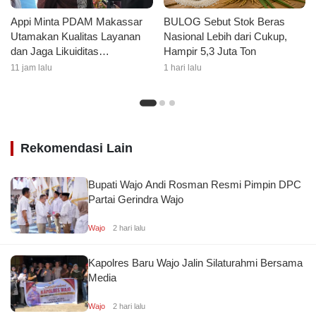
Appi Minta PDAM Makassar
BULOG Sebut Stok Beras
Utamakan Kualitas Layanan
Nasional Lebih dari Cukup,
dan Jaga Likuiditas
Hampir 5,3 Juta Ton
Perusahaan
11 jam lalu
1 hari lalu
Rekomendasi Lain
Bupati Wajo Andi Rosman Resmi Pimpin DPC
Partai Gerindra Wajo
Wajo
2 hari lalu
Kapolres Baru Wajo Jalin Silaturahmi Bersama
Media
Wajo
2 hari lalu