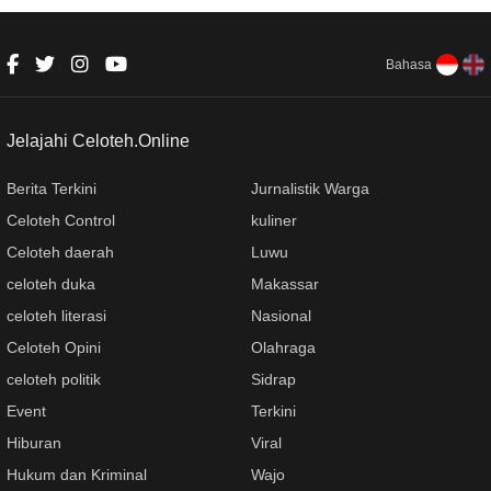
Ibu Hamil dan Kader PKK
tentang ASI Eksklusif
Bahasa
Jelajahi Celoteh.Online
Berita Terkini
Jurnalistik Warga
Celoteh Control
kuliner
Celoteh daerah
Luwu
celoteh duka
Makassar
celoteh literasi
Nasional
Celoteh Opini
Olahraga
celoteh politik
Sidrap
Event
Terkini
Hiburan
Viral
Hukum dan Kriminal
Wajo