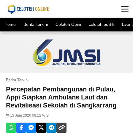
×
Home
Berita Terkini
Celoteh Opini
celoteh politik
Event
Berita Terkini
Percepatan Pembangunan di Pulau,
Appi Siapkan Ambulans Laut dan
Revitalisasi Sekolah di Sangkarrang
13 Juni 2026 08:12 WIB