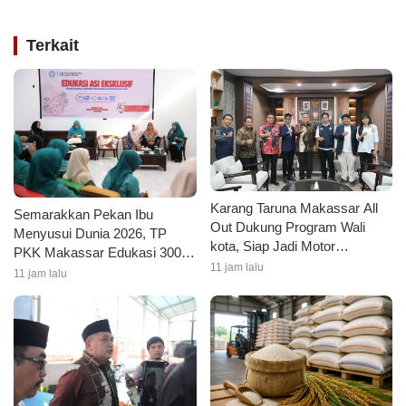
Terkait
Karang Taruna Makassar All
Semarakkan Pekan Ibu
Out Dukung Program Wali
Menyusui Dunia 2026, TP
kota, Siap Jadi Motor
PKK Makassar Edukasi 300
Penggerak Pilah Sampah
11 jam lalu
Ibu Hamil dan Kader PKK
11 jam lalu
tentang ASI Eksklusif