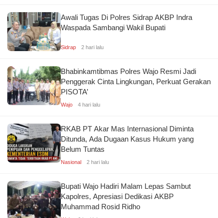
Awali Tugas Di Polres Sidrap AKBP Indra
Waspada Sambangi Wakil Bupati
Sidrap
2 hari lalu
Bhabinkamtibmas Polres Wajo Resmi Jadi
Penggerak Cinta Lingkungan, Perkuat Gerakan
PISOTA’
Wajo
4 hari lalu
RKAB PT Akar Mas Internasional Diminta
Ditunda, Ada Dugaan Kasus Hukum yang
Belum Tuntas
Nasional
2 hari lalu
Bupati Wajo Hadiri Malam Lepas Sambut
Kapolres, Apresiasi Dedikasi AKBP
Muhammad Rosid Ridho