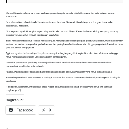
Menurut Munafri, selama ini proses evakuasi pasien kerap terkendala oleh faktor cuaca dan keterbatasan sarana
transportasi.
“Mudah-mudahan tahun ini sudah bisa tersedia ambulans laut. Selama ini kendalanya ada dua, yakni cuaca dan
transportasi,” tegasnya.
“Kadang cuacanya baik tetapi transportasinya tidak ada, atau sebaliknya. Karena itu harus ada layanan yang memang
disiapkan khusus untuk wilayah kepulauan,” lanjut Appi.
Tidak hanya ambulans laut, Pemkot Makassar juga menyiapkan berbagai program pendukung lainnya, mulai dari bantuan
sanitasi dan jamban masyarakat, perbaikan sekolah, peningkatan fasilitas kesehatan, hingga penguatan infrastruktur dasar
yang dibutuhkan warga pulau.
Appi menegaskan bahwa wilayah kepulauan merupakan bagian yang tidak terpisahkan dari Kota Makassar sehingga
harus mendapatkan perhatian yang sama dalam pembangunan.
Ia menilai pemerataan pembangunan menjadi kunci untuk meningkatkan kesejahteraan masyarakat sekaligus
memperkuat konektivitas antarwilayah.
Apalagi, Pulau-pulau di Kecamatan Sangkarang adalah bagian dari Kota Makassar yang harus dijaga bersama.
Karena itu pemerintah terus menyusun berbagai program dan bantuan untuk mengakselerasi pembangunan di wilayah
kepulauan.
“Pendidikan, kesehatan, infrastruktur dasar hingga pelayanan publik menjadi prioritas yang harus kita jalankan,”
pungkasnya. (*)
Bagikan ini:
Facebook
X