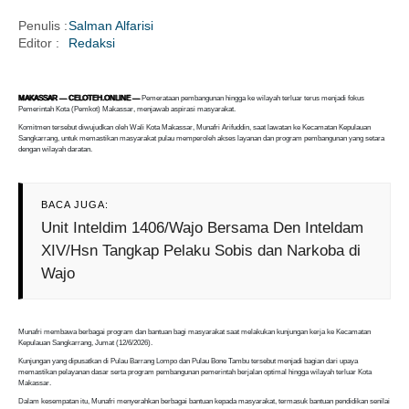
Penulis :
Salman Alfarisi
Editor :
Redaksi
i
MAKASSAR — CELOTEH.ONLINE —
Pemerataan pembangunan hingga ke wilayah terluar terus menjadi fokus
Pemerintah Kota (Pemkot) Makassar, menjawab aspirasi masyarakat.
Komitmen tersebut diwujudkan oleh Wali Kota Makassar, Munafri Arifuddin, saat lawatan ke Kecamatan Kepulauan
Sangkarrang, untuk memastikan masyarakat pulau memperoleh akses layanan dan program pembangunan yang setara
dengan wilayah daratan.
BACA JUGA:
Unit Inteldim 1406/Wajo Bersama Den Inteldam
XIV/Hsn Tangkap Pelaku Sobis dan Narkoba di
Wajo
Munafri membawa berbagai program dan bantuan bagi masyarakat saat melakukan kunjungan kerja ke Kecamatan
Kepulauan Sangkarrang, Jumat (12/6/2026).
Kunjungan yang dipusatkan di Pulau Barrang Lompo dan Pulau Bone Tambu tersebut menjadi bagian dari upaya
memastikan pelayanan dasar serta program pembangunan pemerintah berjalan optimal hingga wilayah terluar Kota
Makassar.
Dalam kesempatan itu, Munafri menyerahkan berbagai bantuan kepada masyarakat, termasuk bantuan pendidikan senilai