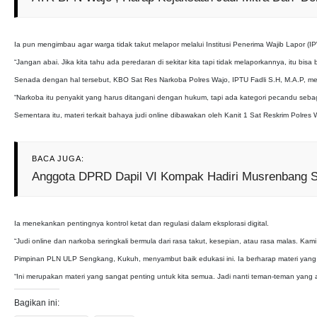
Ia pun mengimbau agar warga tidak takut melapor melalui Institusi Penerima Wajib Lapor (I
“Jangan abai. Jika kita tahu ada peredaran di sekitar kita tapi tidak melaporkannya, itu b
Senada dengan hal tersebut, KBO Sat Res Narkoba Polres Wajo, IPTU Fadli S.H, M.A.P, m
“Narkoba itu penyakit yang harus ditangani dengan hukum, tapi ada kategori pecandu sebagai 
Sementara itu, materi terkait bahaya judi online dibawakan oleh Kanit 1 Sat Reskrim Polres 
BACA JUGA:
Anggota DPRD Dapil VI Kompak Hadiri Musrenbang
Ia menekankan pentingnya kontrol ketat dan regulasi dalam eksplorasi digital.
“Judi online dan narkoba seringkali bermula dari rasa takut, kesepian, atau rasa malas. Kami
Pimpinan PLN ULP Sengkang, Kukuh, menyambut baik edukasi ini. Ia berharap materi yang d
“Ini merupakan materi yang sangat penting untuk kita semua. Jadi nanti teman-teman yang 
Bagikan ini: