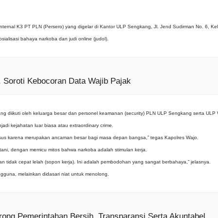
 Internal K3 PT PLN (Persero) yang digelar di Kantor ULP Sengkang, Jl. Jend Sudirman No. 6
lisasi bahaya narkoba dan judi online (judol).
Soroti Kebocoran Data Wajib Pajak
g diikuti oleh keluarga besar dan personel keamanan (security) PLN ULP Sengkang serta UL
kejahatan luar biasa atau extraordinary crime.
khusus karena merupakan ancaman besar bagi masa depan bangsa,” tegas Kapolres Wajo.
ani, dengan memicu mitos bahwa narkoba adalah stimulan kerja.
an tidak cepat lelah (sopon kerja). Ini adalah pembodohan yang sangat berbahaya,” jelasnya.
gguna, melainkan didasari niat untuk menolong.
ong Pemerintahan Bersih, Transparansi Serta Akuntabel