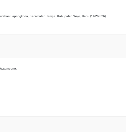
i
, Kelurahan Lapongkoda, Kecamatan Tempe, Kabupaten Wajo, Rabu (11/2/2026).
P Watampone.