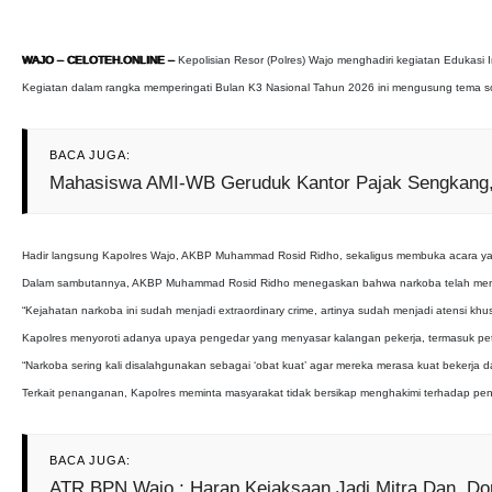
WAJO – CELOTEH.ONLINE –
Kepolisian Resor (Polres) Wajo menghadiri kegiatan Edukasi
Kegiatan dalam rangka memperingati Bulan K3 Nasional Tahun 2026 ini mengusung tema sosia
BACA JUGA:
Mahasiswa AMI-WB Geruduk Kantor Pajak Sengkang, 
Hadir langsung Kapolres Wajo, AKBP Muhammad Rosid Ridho, sekaligus membuka acara yan
Dalam sambutannya, AKBP Muhammad Rosid Ridho menegaskan bahwa narkoba telah menjadi 
“Kejahatan narkoba ini sudah menjadi extraordinary crime, artinya sudah menjadi atensi 
Kapolres menyoroti adanya upaya pengedar yang menyasar kalangan pekerja, termasuk pet
“Narkoba sering kali disalahgunakan sebagai ‘obat kuat’ agar mereka merasa kuat bekerja d
Terkait penanganan, Kapolres meminta masyarakat tidak bersikap menghakimi terhadap pen
BACA JUGA:
ATR BPN Wajo ; Harap Kejaksaan Jadi Mitra Dan Dor