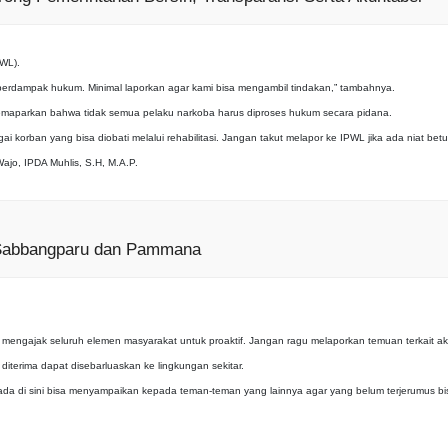
PWL).
isa berdampak hukum. Minimal laporkan agar kami bisa mengambil tindakan,” tambahnya.
emaparkan bahwa tidak semua pelaku narkoba harus diproses hukum secara pidana.
korban yang bisa diobati melalui rehabilitasi. Jangan takut melapor ke IPWL jika ada niat betul-
Wajo, IPDA Muhlis, S.H, M.A.P.
 Sabbangparu dan Pammana
 mengajak seluruh elemen masyarakat untuk proaktif. Jangan ragu melaporkan temuan terkait aktivi
iterima dapat disebarluaskan ke lingkungan sekitar.
ada di sini bisa menyampaikan kepada teman-teman yang lainnya agar yang belum terjerumus bis