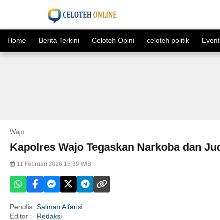
Home
Berita Terkini
Celoteh Opini
celoteh politik
Event
Wajo
Kapolres Wajo Tegaskan Narkoba dan Judi
11 Februari 2026 13:39 WIB
Penulis :
Salman Alfarisi
Editor :
Redaksi