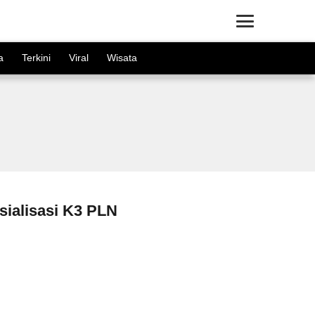
×
a
Terkini
Viral
Wisata
sialisasi K3 PLN