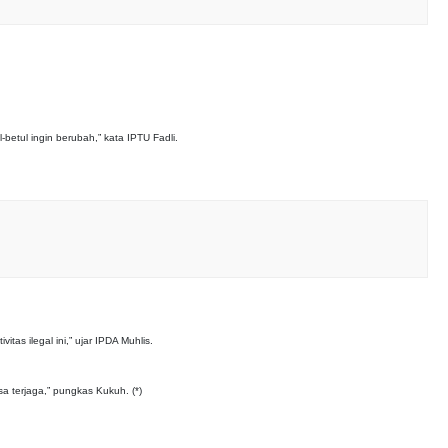
betul ingin berubah,” kata IPTU Fadli.
tas ilegal ini,” ujar IPDA Muhlis.
a terjaga,” pungkas Kukuh. (*)