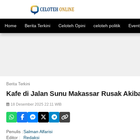
Home
Berita Terkini
Celoteh Opini
celoteh politik
Event
Berita Terkini
Kafe di Jalan Sunu Makassar Rusak Akiba
18 Desember 2025 22:11 WIB
Penulis :
Salman Alfarisi
Editor :
Redaksi