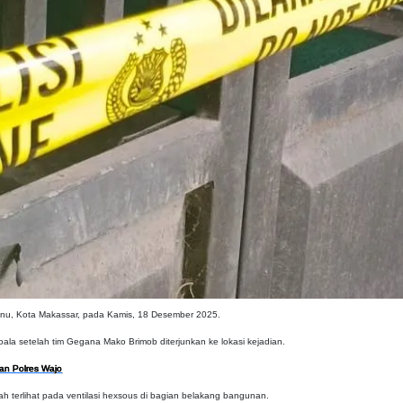
unu, Kota Makassar, pada Kamis, 18 Desember 2025.
ala setelah tim Gegana Mako Brimob diterjunkan ke lokasi kejadian.
an Polres Wajo
h terlihat pada ventilasi hexsous di bagian belakang bangunan.