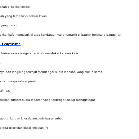
an di sekitar lokasi.
yang terparkir di sekitar lokasi.
 yang hancur.
ekitar kafe, termasuk di atas kendaraan yang terparkir di bagian belakang bangunan.
i Penyelidikan
mbatasi akses warga agar tidak mendekat ke area kafe.
.
knya dan langsung terkejut mendengar suara ledakan yang cukup keras.
 dan warga sekitar panik.
mahnya.
mastikan sumber suara ledakan yang terdengar cukup menggelegar.
aupun korban luka dalam peristiwa tersebut.
da di sekitar lokasi kejadian.(*)