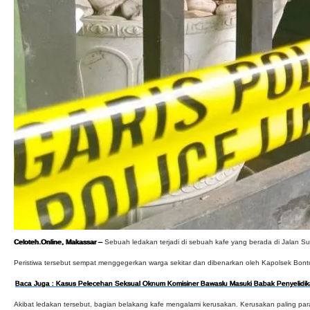
Celoteh.Online, Makassar –
Sebuah ledakan terjadi di sebuah kafe yang berada di Jalan S
Peristiwa tersebut sempat menggegerkan warga sekitar dan dibenarkan oleh Kapolsek Bonto
Baca Juga : Kasus Pelecehan Seksual Oknum Komisiner Bawaslu Masuki Babak Penyelidik
Akibat ledakan tersebut, bagian belakang kafe mengalami kerusakan. Kerusakan paling para