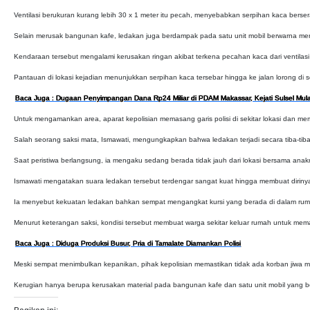
Ventilasi berukuran kurang lebih 30 x 1 meter itu pecah, menyebabkan serpihan kaca berserak
Selain merusak bangunan kafe, ledakan juga berdampak pada satu unit mobil berwarna merah 
Kendaraan tersebut mengalami kerusakan ringan akibat terkena pecahan kaca dari ventilasi
Pantauan di lokasi kejadian menunjukkan serpihan kaca tersebar hingga ke jalan lorong di s
Baca Juga : Dugaan Penyimpangan Dana Rp24 Miliar di PDAM Makassar, Kejati Sulsel Mula
Untuk mengamankan area, aparat kepolisian memasang garis polisi di sekitar lokasi dan me
Salah seorang saksi mata, Ismawati, mengungkapkan bahwa ledakan terjadi secara tiba-tiba
Saat peristiwa berlangsung, ia mengaku sedang berada tidak jauh dari lokasi bersama ana
Ismawati mengatakan suara ledakan tersebut terdengar sangat kuat hingga membuat dirinya
Ia menyebut kekuatan ledakan bahkan sempat mengangkat kursi yang berada di dalam ru
Menurut keterangan saksi, kondisi tersebut membuat warga sekitar keluar rumah untuk me
Baca Juga : Diduga Produksi Busur, Pria di Tamalate Diamankan Polisi
Meski sempat menimbulkan kepanikan, pihak kepolisian memastikan tidak ada korban jiwa m
Kerugian hanya berupa kerusakan material pada bangunan kafe dan satu unit mobil yang bera