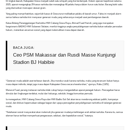
Di tingkat daerah, Kabupaten Gowa menjadi salah satu wilayah yang ikut terdampak. Dalam operasi kepolisian selama
2025, aparat mengungkap 29 kasus narkoba dan menangkap 48 pelaku hanya dalam kurun satu bulan. Barang bukti sabu
yang diamankan mencapai ratusan gram.
Yang paling memprihatinkan, sejumlah kasus di Gowa turut melibatkan pelaku di bawah umur. Fakta ini menjadi alarm
serius bahwa narkoba kini menyasar generasi muda yang seharusnya menjadi aset pembangunan daerah.
Ketua Bidang Penanggulangan Narkotika HMI Cabang Gowa Raya, Ahmad Fuad Hamdi, yang juga merupakan
fungsionaris BADKO HMI Sulawesi Selatan, menilai tingginya angka penyalahgunaan narkoba bukan sekadar persoalan
hukum, melainkan ancaman sosial yang dapat melemahkan masa depan daerah.
BACA JUGA:
Ceo PSM Makassar dan Rusdi Masse Kunjungi
Stadion BJ Habibie
“Generasi muda adalah aset terbesar daerah. Jika mereka rusak karena narkoba, maka yang terancam bukan hanya
masa depan individu, tetapi juga masa depan Kabupaten Gowa secara keseluruhan,” ujarnya, Rabu (13/5/).
Menurut Fuad, perang melawan narkoba tidak cukup hanya mengandalkan aparat penegak hukum. Pencegahan harus
dimulai dari lingkungan terdekat, mulai dari keluarga, sekolah, hingga komunitas pemuda.
Ia menegaskan, HMI Cabang Gowa Raya dan HMI Badko Sul-Sel akan terus mendorong edukasi publik, kampanye
sosial, dan diskusi kepemudaan sebagai bagian dari upaya pencegahan penyalahgunaan narkotika di kalangan generasi
muda.
“Ketahanan sosial masyarakat akan melemah jika generasi mudanya kehilangan arah akibat narkoba. Karena itu, semua
elemen harus terlibat memperkuat pengawasan, edukasi, dan kepedulian sosial,” katanya.