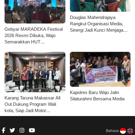
Douglas Mahendrajaya
Rangkul Organisasi Media,
Gebyar MARADEKA Festival
Sinergi Jadi Kunci Menjaga
2026 Resmi Dibuka, Wajo
Kondusivitas Wajo
Semarakkan HUT
Kemerdekaan dengan Ragam
Lomba dan Aksi Kebersihan
Kapolres Baru Wajo Jalin
Karang Taruna Makassar All
Silaturahmi Bersama Media
Out Dukung Program Wali
kota, Siap Jadi Motor
Penggerak Pilah Sampah
Bahasa