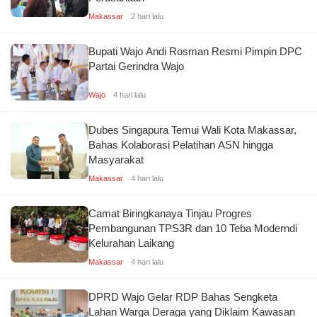
Makassar
2 hari lalu
Bupati Wajo Andi Rosman Resmi Pimpin DPC
Partai Gerindra Wajo
Wajo
4 hari lalu
Dubes Singapura Temui Wali Kota Makassar,
Bahas Kolaborasi Pelatihan ASN hingga
Masyarakat
Makassar
4 hari lalu
Camat Biringkanaya Tinjau Progres
Pembangunan TPS3R dan 10 Teba Moderndi
Kelurahan Laikang
Makassar
4 hari lalu
DPRD Wajo Gelar RDP Bahas Sengketa
Lahan Warga Deraga yang Diklaim Kawasan