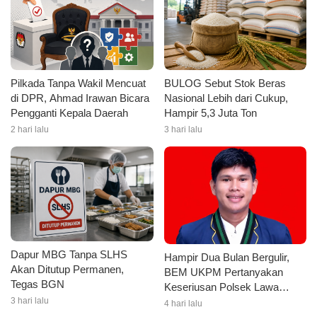
Pilkada Tanpa Wakil Mencuat
BULOG Sebut Stok Beras
di DPR, Ahmad Irawan Bicara
Nasional Lebih dari Cukup,
Pengganti Kepala Daerah
Hampir 5,3 Juta Ton
2 hari lalu
3 hari lalu
Dapur MBG Tanpa SLHS
Hampir Dua Bulan Bergulir,
Akan Ditutup Permanen,
BEM UKPM Pertanyakan
Tegas BGN
Keseriusan Polsek Lawa
3 hari lalu
Tangani Kasus Pengeroyokan
4 hari lalu
Mahasiswa