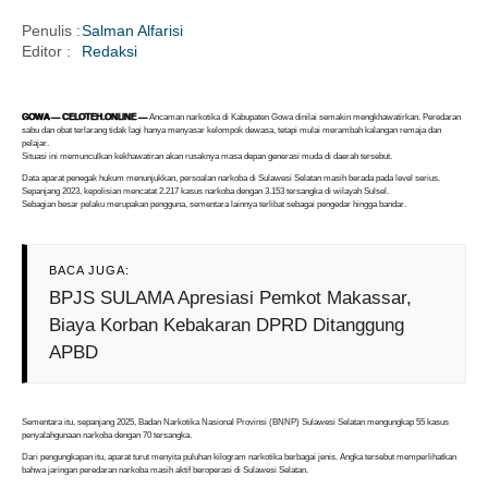
Penulis :
Salman Alfarisi
Editor :
Redaksi
i
GOWA — CELOTEH.ONLINE —
Ancaman narkotika di Kabupaten Gowa dinilai semakin mengkhawatirkan. Peredaran
sabu dan obat terlarang tidak lagi hanya menyasar kelompok dewasa, tetapi mulai merambah kalangan remaja dan
pelajar.
Situasi ini memunculkan kekhawatiran akan rusaknya masa depan generasi muda di daerah tersebut.
Data aparat penegak hukum menunjukkan, persoalan narkoba di Sulawesi Selatan masih berada pada level serius.
Sepanjang 2023, kepolisian mencatat 2.217 kasus narkoba dengan 3.153 tersangka di wilayah Sulsel.
Sebagian besar pelaku merupakan pengguna, sementara lainnya terlibat sebagai pengedar hingga bandar.
BACA JUGA:
BPJS SULAMA Apresiasi Pemkot Makassar,
Biaya Korban Kebakaran DPRD Ditanggung
APBD
Sementara itu, sepanjang 2025, Badan Narkotika Nasional Provinsi (BNNP) Sulawesi Selatan mengungkap 55 kasus
penyalahgunaan narkoba dengan 70 tersangka.
Dari pengungkapan itu, aparat turut menyita puluhan kilogram narkotika berbagai jenis. Angka tersebut memperlihatkan
bahwa jaringan peredaran narkoba masih aktif beroperasi di Sulawesi Selatan.