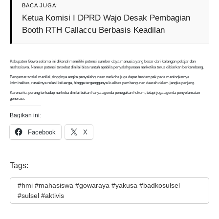
BACA JUGA:
Ketua Komisi I DPRD Wajo Desak Pembagian
Booth RTH Callaccu Berbasis Keadilan
Kabupaten Gowa selama ini dikenal memiliki potensi sumber daya manusia yang besar dari kalangan pelajar dan
mahasiswa. Namun potensi tersebut dinilai bisa runtuh apabila penyalahgunaan narkotika terus dibiarkan berkembang.
Pengamat sosial menilai, tingginya angka penyalahgunaan narkoba juga dapat berdampak pada meningkatnya
kriminalitas, rusaknya relasi keluarga, hingga terganggunya kualitas pembangunan daerah dalam jangka panjang.
Karena itu, perang terhadap narkoba dinilai bukan hanya agenda penegakan hukum, tetapi juga agenda penyelamatan
generasi.
Bagikan ini:
Facebook
X
Tags:
#hmi #mahasiswa #gowaraya #yakusa #badkosulsel
#sulsel #aktivis