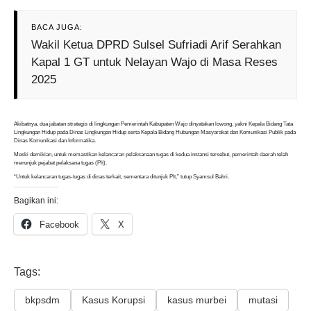
BACA JUGA:
Wakil Ketua DPRD Sulsel Sufriadi Arif Serahkan
Kapal 1 GT untuk Nelayan Wajo di Masa Reses
2025
Akibatnya, dua jabatan strategis di lingkungan Pemerintah Kabupaten Wajo dinyatakan lowong, yakni Kepala Bidang Tata
Lingkungan Hidup pada Dinas Lingkungan Hidup serta Kepala Bidang Hubungan Masyarakat dan Komunikasi Publik pada
Dinas Komunikasi dan Informatika.
Meski demikian, untuk memastikan kelancaran pelaksanaan tugas di kedua instansi tersebut, pemerintah daerah telah
menunjuk pejabat pelaksana tugas (Plt).
“Untuk kelancaran tugas-tugas di dinas terkait, sementara ditunjuk Plt,” tutup Syamsul Bahri.
Bagikan ini:
Facebook
X
Tags:
bkpsdm
Kasus Korupsi
kasus murbei
mutasi