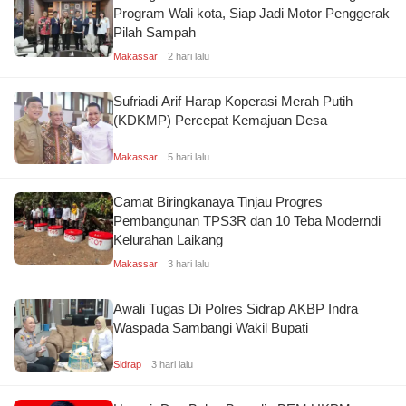
Program Wali kota, Siap Jadi Motor Penggerak
Pilah Sampah
Makassar
2 hari lalu
Sufriadi Arif Harap Koperasi Merah Putih
(KDKMP) Percepat Kemajuan Desa
Makassar
5 hari lalu
Camat Biringkanaya Tinjau Progres
Pembangunan TPS3R dan 10 Teba Moderndi
Kelurahan Laikang
Makassar
3 hari lalu
Awali Tugas Di Polres Sidrap AKBP Indra
Waspada Sambangi Wakil Bupati
Sidrap
3 hari lalu