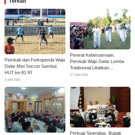
Terkait
Pererat Kebersamaan,
Pemkab dan Forkopimda Wajo
Pemkab Wajo Gelar Lomba
Gelar Mini Soccer Sambut
Tradisional Libatkan
HUT ke-81 RI
Forkopimda dan Masyarakat
17 jam lalu
2 jam lalu
Perkuat Sinergitas, Bupati