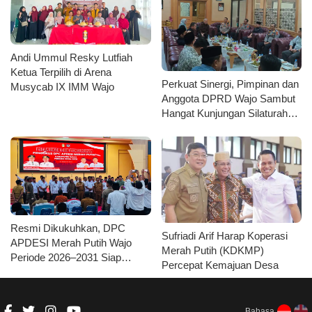
Andi Ummul Resky Lutfiah
Ketua Terpilih di Arena
Perkuat Sinergi, Pimpinan dan
Musycab IX IMM Wajo
Anggota DPRD Wajo Sambut
Hangat Kunjungan Silaturahmi
Kapolres Wajo yang Baru
Resmi Dikukuhkan, DPC
Sufriadi Arif Harap Koperasi
APDESI Merah Putih Wajo
Merah Putih (KDKMP)
Periode 2026–2031 Siap
Percepat Kemajuan Desa
Kawal Kemajuan Desa dan
Koperasi Merah Putih
Bahasa