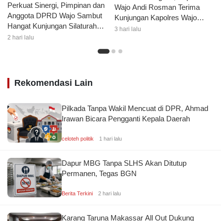
Perkuat Sinergi, Pimpinan dan
Wajo Andi Rosman Terima
Anggota DPRD Wajo Sambut
Kunjungan Kapolres Wajo
Hangat Kunjungan Silaturahmi
AKBP Douglas Mahendrajaya
3 hari lalu
Kapolres Wajo yang Baru
2 hari lalu
Rekomendasi Lain
Pilkada Tanpa Wakil Mencuat di DPR, Ahmad
Irawan Bicara Pengganti Kepala Daerah
celoteh politik
1 hari lalu
Dapur MBG Tanpa SLHS Akan Ditutup
Permanen, Tegas BGN
Berita Terkini
2 hari lalu
Karang Taruna Makassar All Out Dukung