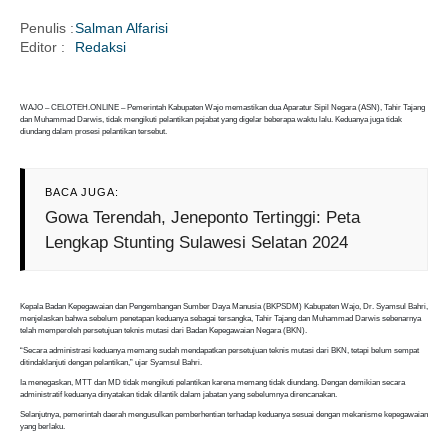
Penulis :
Salman Alfarisi
Editor :
Redaksi
i
WAJO – CELOTEH.ONLINE – Pemerintah Kabupaten Wajo memastikan dua Aparatur Sipil Negara (ASN), Tahir Tajang
dan Muhammad Darwis, tidak mengikuti pelantikan pejabat yang digelar beberapa waktu lalu. Keduanya juga tidak
diundang dalam prosesi pelantikan tersebut.
BACA JUGA:
Gowa Terendah, Jeneponto Tertinggi: Peta
Lengkap Stunting Sulawesi Selatan 2024
Kepala Badan Kepegawaian dan Pengembangan Sumber Daya Manusia (BKPSDM) Kabupaten Wajo, Dr. Syamsul Bahri,
menjelaskan bahwa sebelum penetapan keduanya sebagai tersangka, Tahir Tajang dan Muhammad Darwis sebenarnya
telah memperoleh persetujuan teknis mutasi dari Badan Kepegawaian Negara (BKN).
“Secara administrasi keduanya memang sudah mendapatkan persetujuan teknis mutasi dari BKN, tetapi belum sempat
ditindaklanjuti dengan pelantikan,” ujar Syamsul Bahri.
Ia menegaskan, MTT dan MD tidak mengikuti pelantikan karena memang tidak diundang. Dengan demikian secara
administratif keduanya dinyatakan tidak dilantik dalam jabatan yang sebelumnya direncanakan.
Selanjutnya, pemerintah daerah mengusulkan pemberhentian terhadap keduanya sesuai dengan mekanisme kepegawaian
yang berlaku.