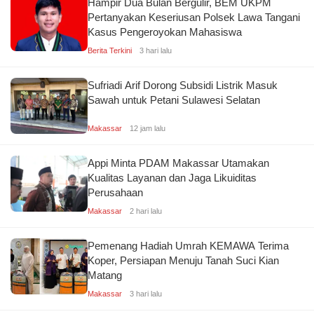
Hampir Dua Bulan Bergulir, BEM UKPM
Pertanyakan Keseriusan Polsek Lawa Tangani
Kasus Pengeroyokan Mahasiswa
Berita Terkini
3 hari lalu
Sufriadi Arif Dorong Subsidi Listrik Masuk
Sawah untuk Petani Sulawesi Selatan
Makassar
12 jam lalu
Appi Minta PDAM Makassar Utamakan
Kualitas Layanan dan Jaga Likuiditas
Perusahaan
Makassar
2 hari lalu
Pemenang Hadiah Umrah KEMAWA Terima
Koper, Persiapan Menuju Tanah Suci Kian
Matang
Makassar
3 hari lalu