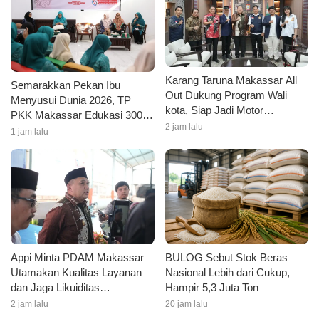
Karang Taruna Makassar All
Semarakkan Pekan Ibu
Out Dukung Program Wali
Menyusui Dunia 2026, TP
kota, Siap Jadi Motor
PKK Makassar Edukasi 300
Penggerak Pilah Sampah
2 jam lalu
Ibu Hamil dan Kader PKK
1 jam lalu
tentang ASI Eksklusif
Appi Minta PDAM Makassar
BULOG Sebut Stok Beras
Utamakan Kualitas Layanan
Nasional Lebih dari Cukup,
dan Jaga Likuiditas
Hampir 5,3 Juta Ton
Perusahaan
2 jam lalu
20 jam lalu