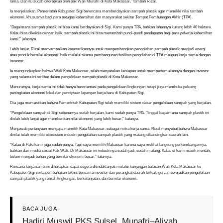
lama. Dan itu sudah diterapkan oleh pak Wali Munafri di Kota Makassar,” tambah Rizal.
Ia menjelaskan, Pemerintah Kabupaten Sigi berencana memberdayakan sampah plastik agar memiliki nilai tambah
ekonomi, khususnya bagi para petugas kebersihan dan masyarakat sekitar Tempat Pembuangan Akhir (TPA).
“Bagaimana sampah plastik ini bisa kami berdayakan di Sigi. Kami punya TPA, bahkan lahannya kurang lebih 40 hektare.
Kalau bisa dikelola dengan baik, sampah plastik ini bisa menambah pundi-pundi pendapatan bagi para pekerja kebersihan
kami,” jelasnya.
Lebih lanjut, Rizal menyampaikan ketertarikannya untuk mengembangkan pengolahan sampah plastik menjadi energi
atau produk bernilai ekonomi, baik melalui skema pembangunan fasilitas pengolahan di TPA maupun kerja sama dengan
investor.
Ia mengungkapkan bahwa Wali Kota Makassar, telah menyatakan kesiapan untuk mempertemukannya dengan investor
yang selama ini terlibat dalam pengelolaan sampah plastik di Kota Makassar.
Menurutnya, kerja sama ini tidak hanya berorientasi pada pengelolaan lingkungan, tetapi juga membuka peluang
peningkatan ekonomi lokal dan penciptaan lapangan kerja baru di Kabupaten Sigi.
Dia juga memastikan bahwa Pemerintah Kabupaten Sigi telah memiliki sistem dasar pengelolaan sampah yang berjalan.
“Pengelolaan sampah di Sigi sebenarnya sudah berjalan, kami sudah punya TPA. Tinggal bagaimana sampah plastik ini
diolah lebih lanjut agar memberikan nilai ekonomi yang lebih besar,” katanya.
Menjawab pertanyaan mengapa memilih Kota Makassar, sebagai mitra kerja sama, Rizal menyebut bahwa Makassar
dinilai telah memiliki ekosistem industri pengolahan sampah plastik yang matang dibandingkan daerah lain.
“Kalau di Palu kami juga sudah punya. Tapi saya memilih Makassar karena saya melihat langsung perkembangannya,
bahkan dari media sosial Pak Wali. Di Makassar ini industrinya sudah jadi, sudah matang. Kalau di kami masih mentah,
belum menjadi bahan yang bernilai ekonomi besar,” tuturnya.
Rencana kerja sama ini diharapkan dapat segera ditindaklanjuti melalui kunjungan balasan Wali Kota Makassar ke
Kabupaten Sigi serta pembahasan teknis bersama investor dan perangkat daerah terkait, guna mewujudkan pengelolaan
sampah plastik yang ramah lingkungan, berkelanjutan, dan bernilai ekonomi.
BACA JUGA:
Hadiri Muswil PKS Sulsel, Munafri–Aliyah