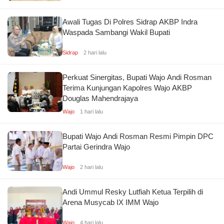
Awali Tugas Di Polres Sidrap AKBP Indra
Waspada Sambangi Wakil Bupati
Sidrap
2 hari lalu
Perkuat Sinergitas, Bupati Wajo Andi Rosman
Terima Kunjungan Kapolres Wajo AKBP
Douglas Mahendrajaya
Wajo
1 hari lalu
Bupati Wajo Andi Rosman Resmi Pimpin DPC
Partai Gerindra Wajo
Wajo
2 hari lalu
Andi Ummul Resky Lutfiah Ketua Terpilih di
Arena Musycab IX IMM Wajo
Wajo
4 hari lalu