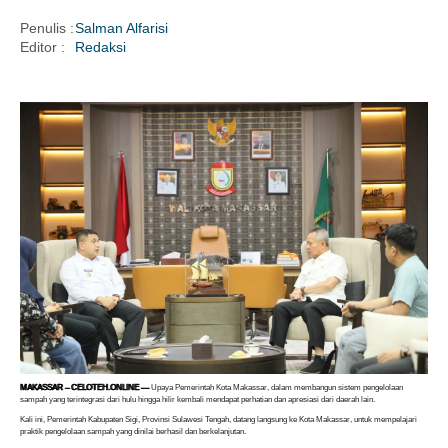
Penulis :
Salman Alfarisi
Editor :
Redaksi
i
MAKASSAR – CELOTEH.ONLINE —
Upaya Pemerintah Kota Makassar, dalam membangun sistem pengelolaan
sampah yang terintegrasi dari hulu hingga hilir kembali mendapat perhatian dan apresiasi dari daerah lain.
Kali ini, Pemerintah Kabupaten Sigi, Provinsi Sulawesi Tengah, datang langsung ke Kota Makassar, untuk mempelajari
praktik pengelolaan sampah yang dinilai berhasil dan berkelanjutan.