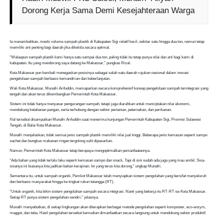
Dorong Kerja Sama Demi Kesejahteraan Warga
Ia menambahkan, meski volume sampah plastik di Kabupaten Sigi relatif kecil, sekitar satu hingga dua ton, namun tetap
memiliki arti penting bagi daerah jika dikelola secara optimal.
“Walaupun sampah plastik kami hanya satu sampai dua ton, paling tidak itu tetap punya nilai dan arti bagi kami di
kabupaten. Itu yang mendorong saya datang ke Makassar,” pungkas Rizal.
Kota Makassar pun kembali menegaskan posisinya sebagai salah satu daerah rujukan nasional dalam inovasi
pengelolaan sampah berbasis kemandirian dan keberlanjutan.
Wali Kota Makassar, Munafri Arifuddin, memaparkan secara komprehensif konsep pengelolaan sampah terintegrasi yang
tengah dan akan terus dikembangkan Pemerintah Kota Makassar.
Sistem ini tidak hanya menyasar pengurangan sampah, tetapi juga diarahkan untuk menciptakan nilai ekonomi,
mendukung ketahanan pangan, serta terhubung dengan sektor pertanian, peternakan, dan perikanan.
Hal tersebut disampaikan Munafri Arifuddin saat menerima kunjungan Pemerintah Kabupaten Sigi, Provinsi Sulawesi
Tengah, di Balai Kota Makassar.
Munafri menjelaskan, tidak semua jenis sampah plastik memiliki nilai jual tinggi. Beberapa jenis kemasan seperti sampo
sachet dan bungkus makanan ringan tergolong sulit dipasarkan.
Namun, Pemerintah Kota Makassar tetap berupaya mengoptimalkan pemanfaatannya.
“Ada bahan yang tidak terlalu laku seperti kemasan sampo dan snack. Tapi di sini sudah ada juga yang mau ambil. Sisa-
sisanya ini biasanya kita jadikan bahan kerajinan. Ini yang terus kita dorong,” ungkap Munafri.
Sementara itu, untuk sampah organik, Pemkot Makassar telah menyiapkan sistem pengolahan yang bersifat menyeluruh
dan berbasis masyarakat hingga ke tingkat rukun tetangga (RT).
“Untuk organik, kita bikin sistem pengolahan sampah secara integrasi. Nanti yang bekerja itu RT-RT se-Kota Makassar.
Setiap RT punya sistem pengolahan sendiri,” jelasnya.
Munafri menyebutkan, di setiap lingkungan akan diterapkan berbagai metode pengolahan seperti komposter, eco-enzym,
maggot, dan teba. Hasil pengolahan tersebut kemudian dimanfaatkan secara langsung untuk mendukung sektor produktif.