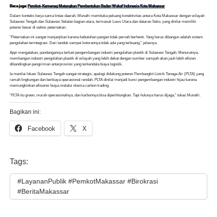
Baca juga:
Pemkot–Kemenag Matangkan Pembentukan Badan Wakaf Indonesia Kota Makassar
Dalam konteks kerja sama lintas daerah, Munafri membuka peluang konektivitas antara Kota Makassar dengan wilayah
Sulawesi Tengah dan Sulawesi Selatan bagian utara, termasuk Luwu Utara dan dataran Seko, yang dinilai memiliki
potensi besar di sektor peternakan.
“Peternakan ini sangat menjanjikan karena kebutuhan pangan tidak pernah berhenti. Yang harus dibangun adalah sistem
pengolahan terintegrasi. Dari tanduk sampai kotorannya tidak ada yang terbuang,” jelasnya.
Appi mengatakan, pandangannya terkait pengembangan industri pengolahan plastik di Sulawesi Tengah. Menurutnya,
membangun industri pengolahan plastik di wilayah yang lebih dekat dengan sumber sampah akan jauh lebih efisien
dibandingkan pengiriman antarprovinsi yang terkendala biaya logistik.
Ia menilai lokasi Sulawesi Tengah sangat strategis, apalagi didukung potensi Pembangkit Listrik Tenaga Air (PLTA) yang
ramah lingkungan dan berbiaya operasional rendah. PLTA dinilai menjadi kunci pengembangan industri hijau karena
memungkinkan efisiensi biaya melalui skema carbon trading.
“PLTA itu green, murah operasionalnya, dan karbonnya bisa diperhitungkan. Tapi hulunya harus dijaga,” tukas Munafri.
Bagikan ini:
Facebook
X
Tags:
#LayananPublik #PemkotMakassar #Birokrasi
#BeritaMakassar