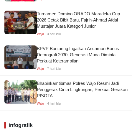
Turnamen Domino ORADO Maradeka Cup
2026 Cetak Bibit Baru, Fajrih-Ahmad Afdal
Mustajar Juara Kategori Junior
Wajo
4 hari lalu
BPVP Bantaeng Ingatkan Ancaman Bonus
Demografi 2030, Generasi Muda Diminta
Perkuat Keterampilan
Wajo
7 hari lalu
Bhabinkamtibmas Polres Wajo Resmi Jadi
Penggerak Cinta Lingkungan, Perkuat Gerakan
PISOTA’
Wajo
4 hari lalu
Infografik