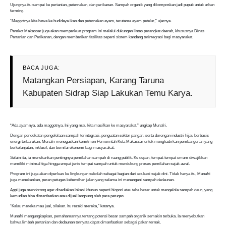
Ujungnya itu sampai ke pertanian, peternakan, dan perikanan. Sampah organik yang dikomposkan jadi pupuk untuk urban
farming.
“Maggotnya kita bawa ke budidaya ikan dan peternakan ayam, terutama ayam petelur,” ujarnya.
Pemkot Makassar juga akan memperkuat program ini melalui dukungan lintas perangkat daerah, khususnya Dinas
Pertanian dan Perikanan, dengan memberikan fasilitas seperti sistem kandang terintegrasi bagi masyarakat.
BACA JUGA:
Matangkan Persiapan, Karang Taruna
Kabupaten Sidrap Siap Lakukan Temu Karya.
“Ada ayamnya, ada maggotnya. Ini yang mau kita masifkan ke masyarakat,” ungkap Munafri.
Dengan pendekatan pengelolaan sampah terintegrasi, penguatan sektor pangan, serta dorongan industri hijau berbasis
energi terbarukan, Munafri menegaskan komitmen Pemerintah Kota Makassar untuk menghadirkan pembangunan yang
berkelanjutan, inklusif, dan bernilai ekonomi bagi masyarakat.
Selain itu, ia menekankan pentingnya pemilahan sampah di ruang publik. Ke depan, tempat-tempat umum diwajibkan
memiliki minimal tiga hingga empat jenis tempat sampah untuk mendukung proses pemilahan sejak awal.
Program ini juga akan diperluas ke lingkungan sekolah sebagai bagian dari edukasi sejak dini. Tidak hanya itu, Munafri
juga menekankan, peran petugas kebersihan jalan yang selama ini menangani sampah dedaunan.
Appi juga mendorong agar disediakan lokasi khusus seperti biopori atau teba besar untuk mengelola sampah daun, yang
kemudian bisa dimanfaatkan atau dijual langsung oleh para petugas.
“Kalau mereka mau jual, silakan. Itu rezeki mereka,” katanya.
Munafri mengungkapkan, pemahamannya tentang potensi besar sampah organik semakin terbuka. Ia menyebutkan
bahwa limbah pertanian dan dedaunan ternyata dapat dimanfaatkan sebagai pakan ternak.