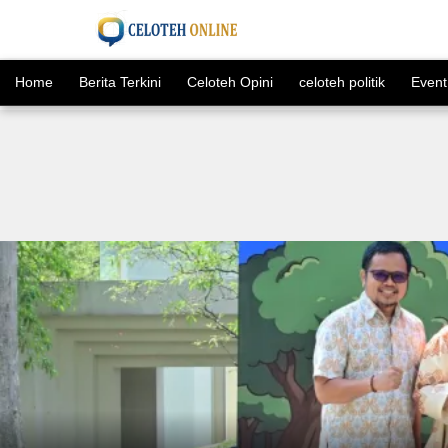
Home
Berita Terkini
Celoteh Opini
celoteh politik
Event
⊞
Kategori
Berita
Jurnalistik
Terkini
Warga
Celoteh
kuliner
Control
Luwu
Celoteh
daerah
Makassar