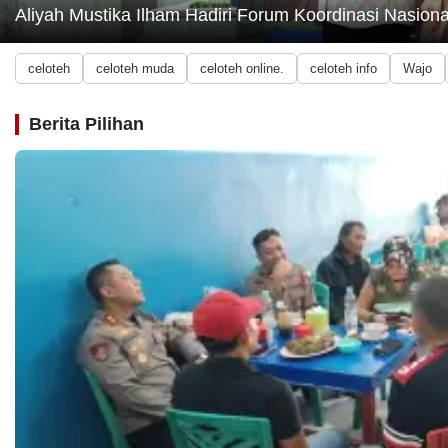
Aliyah Mustika Ilham Hadiri Forum Koordinasi Nasi
celoteh
Nasional
duka
celoteh
celoteh muda
celoteh online.
celoteh info
Wajo
Olahraga
celoteh
literasi
Sidrap
Berita Pilihan
Celoteh
Terkini
Opini
Viral
celoteh
politik
Wajo
Event
Wisata
Hiburan
Hukum
dan
Kriminal