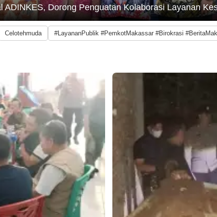
onal ADINKES, Dorong Penguatan Kolaborasi Layanan Ke
Celotehmuda
#LayananPublik #PemkotMakassar #Birokrasi #BeritaMa