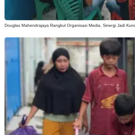
Jurnalisme
Pelajar &
Mahasiswa
Douglas Mahendrajaya Rangkul Organisasi Media, Sinergi Jadi Kun