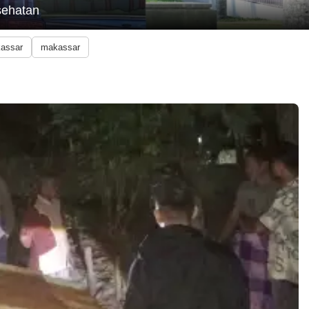
sehatan
kassar
makassar