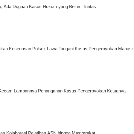
da, Ada Dugaan Kasus Hukum yang Belum Tuntas
akan Keseriusan Polsek Lawa Tangani Kasus Pengeroyokan Mahasi
 Kecam Lambannya Penanganan Kasus Pengeroyokan Ketuanya
as Kolaborasi Pelatihan ASN hingga Masyarakat